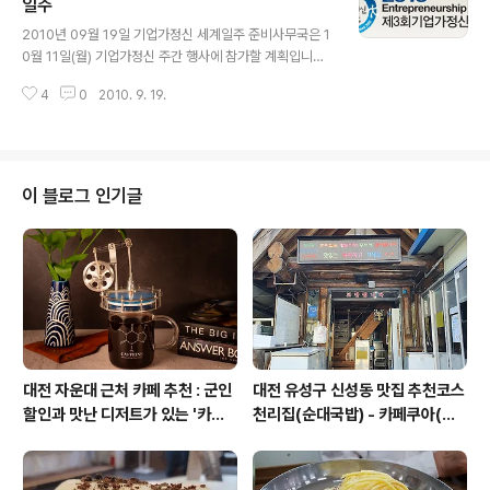
-문국현(前 유한킴벌리 CEO) 대표 - 미니 인터뷰, 자문 요
일주
글 내용
청. -연합뉴스 인터뷰 기사보도. -G20서울국제컨퍼런스
2010년 09월 19일 기업가정신 세계일주 준비사무국은 1
참가. -KOWIN 한민족여성네트워크행사 참가.
0월 11일(월) 기업가정신 주간 행사에 참가할 계획입니다.
컨퍼런스에 참가하여 기업가정신 관련 최신 정보와 오피니
4
0
2010. 9. 19.
언 리더들의 의견들을 듣는 계기이며, 행사에 참여하시는
연사 또는 행사담당자 등 본 프로젝트 관련된 분들을 직접
만나뵐 수 있는 자리이기에, 꼭 참여할 계획입니다. 무척 기
대가 됩니다. 이 행사는 Global Entrepreneurship We
ek 행사와는 다른 행사로서, 국내에서 메이저급 5개 경제
이 블로그 인기글
단체가 공동으로 주관하는 행사입니다. (전국경제인연합
회, 대한상공회의소, 한국무역협회, 중소기업중앙회, 한국
경영자총협회) 올해로 3회째 운영중인데 그 규모가 날로
커지고 발전하는 것 같습니다. 기업가정신 관련 관심 있으
신 분들은 아래 공고..
대전 자운대 근처 카페 추천 : 군인
대전 유성구 신성동 맛집 추천코스
할인과 맛난 디저트가 있는 '카페
천리집(순대국밥) - 카페쿠아(커
쿠아'
피)