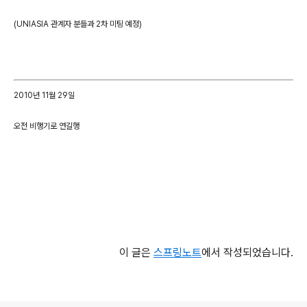
(UNIASIA 관계자 분들과 2차 미팅 예정)
2010년 11월 29일
오전 비행기로 연길행
이 글은
스프링노트
에서 작성되었습니다.
로그 정보