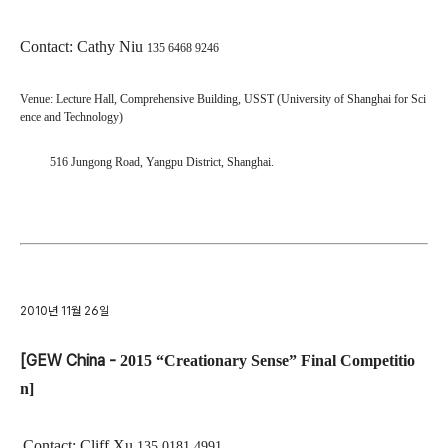
Contact: Cathy Niu
135 6468 9246
Venue: Lecture Hall, Comprehensive Building, USST (University of Shanghai for Sci
ence and Technology)
516 Jungong Road, Yangpu District, Shanghai.
2010년 11월 26일
[GEW China -
2015 “Creationary Sense” Final Competitio
n]
Contact: Cliff Xu
135 0181 4991