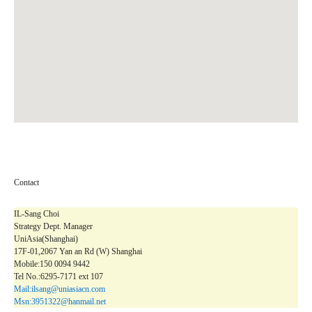
Contact
IL-Sang Choi
Strategy Dept. Manager
UniAsia(Shanghai)
17F-01,2067 Yan an Rd (W) Shanghai
Mobile:150 0094 9442
Tel No.:6295-7171 ext 107
Mail:ilsang@uniasiacn.com
Msn:3951322@hanmail.net