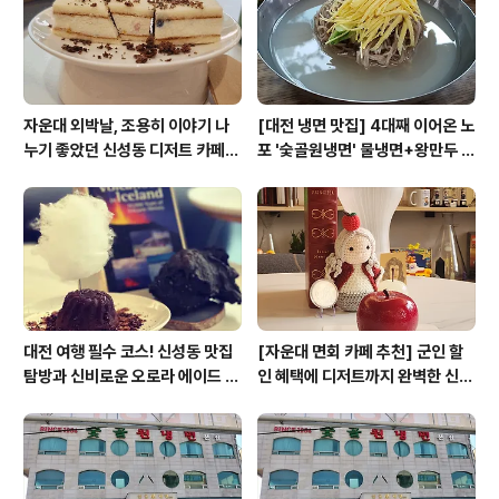
자운대 외박날, 조용히 이야기 나
[대전 냉면 맛집] 4대째 이어온 노
누기 좋았던 신성동 디저트 카페
포 '숯골원냉면' 물냉면+왕만두 조
'카페쿠아'
합& 식후 필수 코스 '카페 쿠아'
대전 여행 필수 코스! 신성동 맛집
[자운대 면회 카페 추천] 군인 할
탐방과 신비로운 오로라 에이드 체
인 혜택에 디저트까지 완벽한 신성
험
동 카페쿠아(Cafe QUA)