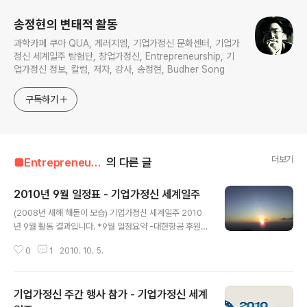
송정현의 변태적 활동
과학카페 쿠아 QUA, 게러지엠, 기업가정신 문화센터, 기업가
정신 세계일주 탐험단, 창업가정신, Entrepreneurship, 기
업가정신 정보, 칼럼, 저자, 강사, 송정현, Budher Song
구독하기
더보기
■Entrepreneur■■■/Entrepreneur's Timetable
의 다른 글
2010년 9월 일정표 - 기업가정신 세계일주
글 내용
(2008년 새해 해돋이 모습) 기업가정신 세계일주 2010
년 9월 활동 결과입니다. *9월 일정요약 -대한항공 후원유
치 협의 중. -한남대학교 후원유치 협의 중. -(주)휴넷 조영
0
1
2010. 10. 5.
탁 대표이사 인터뷰 완료. -Start-up Digest 인터뷰 기사
보도. -UN Foundation 미팅 - NET's GO 행사 협의 관
련. -한국 MS사 미팅 - 후원유치. -여행사 미팅(하나투어,
기업가정신 주간 행사 참가 - 기업가정신 세계
모두투어 등). -한남대학교 김형태 총장 미팅 - 지원 요청.