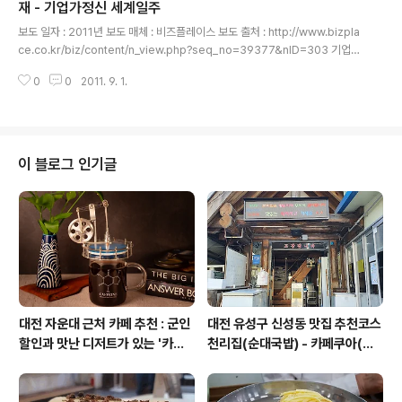
받고 있다고 26일 밝혔다. 더트루컴퍼니의 ‘디스이즈트루스토리 사이트가 청년
재 - 기업가정신 세계일주
글 내용
들의 아이디어와..
보도 일자 : 2011년 보도 매체 : 비즈플레이스 보도 출처 : http://www.bizpla
ce.co.kr/biz/content/n_view.php?seq_no=39377&nID=303 기업가
정신 세계일주 보도자료 Published on 아이디어 소셜 펀딩 사이트 '디스이즈
0
0
2011. 9. 1.
트루스토리' 보도자료에 기업가정신 세계일주 프로젝트 게재 아이디어 소셜 펀
딩 사이트 ‘디스이즈트루스토리’ [2011-05-26 15:51:04] 국내 최초 아이디
어 소셜 펀딩 사이트 ‘디스이즈트루스토리’가 패기 넘치는 청년들의 톡톡 튀는
아이디어와 도전 정신을 십분 발휘할 수 있는 공간으로 주목 받고 있다. 더트루
컴퍼니의 ‘디트’는 ‘청년들의 꿈과 희망을 위해 떠나는 기업가정신 세계일주’와
이 블로그 인기글
‘생각을 하게 만드는 영화 종이(pape..
대전 자운대 근처 카페 추천 : 군인
대전 유성구 신성동 맛집 추천코스
할인과 맛난 디저트가 있는 '카페
천리집(순대국밥) - 카페쿠아(커
쿠아'
피)