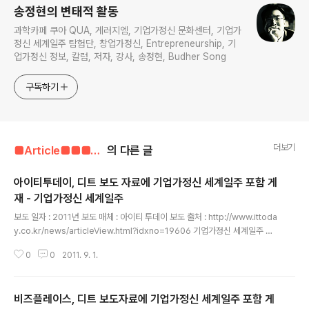
송정현의 변태적 활동
과학카페 쿠아 QUA, 게러지엠, 기업가정신 문화센터, 기업가
정신 세계일주 탐험단, 창업가정신, Entrepreneurship, 기
업가정신 정보, 칼럼, 저자, 강사, 송정현, Budher Song
구독하기
더보기
■Article■■■■■■/보도자료
의 다른 글
아이티투데이, 디트 보도 자료에 기업가정신 세계일주 포함 게
재 - 기업가정신 세계일주
글 내용
보도 일자 : 2011년 보도 매체 : 아이티 투데이 보도 출처 : http://www.ittoda
y.co.kr/news/articleView.html?idxno=19606 기업가정신 세계일주 보
도자료 Published on 아이티투데이, 디트 보도 자료에 기업가정신 세계일주
0
0
2011. 9. 1.
포함 게재 디트, "소셜펀딩은 청년 위한 새로운 도전 창구" 2011년 05월 26일
(목) 김문기 기자 kmg@ittoday.co.kr 더트루컴퍼니(대표 임현나)는 아이디
어 소셜 펀딩 사이트 ‘디스이즈트루스토리(www.thisistruestory.co.kr, 이하
비즈플레이스, 디트 보도자료에 기업가정신 세계일주 포함 게
디트)’가 청년들의 아이디어와 도전 정신을 십분 발휘할 수 있는 공간으로 주목