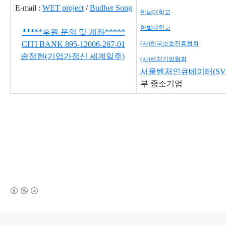
E-mail :
WET project
/
Budher Song
한남대학교
한밭대학교
***
**
후원 문의 및 계좌
*
*
***
CITI BANK
895-12006-267-01
(사)한국소호진흥협회
송정현(기업가정신 세계일주)
(사)벤처기업협회
서울벤처인큐베이터(SVI
부 중소기업
(새창열림)
로그 정보