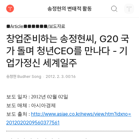
검색하기
송정현의 변태적 활동
티스토리
■Article■■■■■■/보도자료
창업준비하는 송정현씨, G20 국
가 돌며 청년CEO를 만나다 - 기
업가정신 세계일주
송정현 Budher Song
2012. 2. 3. 00:16
보도 일자 : 2012년 02월 02일
보도 매체 : 아시아경제
http://www.asiae.co.kr/news/view.htm?idxno=
보도 출처 :
2012020209560377561