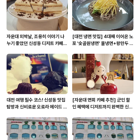
자운대 외박날, 조용히 이야기 나
[대전 냉면 맛집] 4대째 이어온 노
누기 좋았던 신성동 디저트 카페
포 '숯골원냉면' 물냉면+왕만두 조
'카페쿠아'
합& 식후 필수 코스 '카페 쿠아'
대전 여행 필수 코스! 신성동 맛집
[자운대 면회 카페 추천] 군인 할
탐방과 신비로운 오로라 에이드 체
인 혜택에 디저트까지 완벽한 신성
험
동 카페쿠아(Cafe QUA)