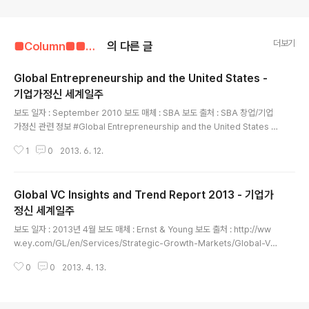
더보기
■Column■■■■■/기업가정신 관련 자료
의 다른 글
Global Entrepreneurship and the United States -
기업가정신 세계일주
글 내용
보도 일자 : September 2010 보도 매체 : SBA 보도 출처 : SBA 창업/기업
가정신 관련 정보 #Global Entrepreneurship and the United States 제
가 좋아하는 Zoltan J. Acs의 글로벌 기업가정신과 개발지수(GEDI)라는 보고
1
0
2013. 6. 12.
서입니다.저도 심도있게 살펴봐야겠네요. 개인적으로는 기업가정신이나 창업
역량 지수를 개발하거나 판단하기가 상당히 모호하고 복잡하기 때문에, 오히려
현장에서는 간단하게 기업가적 활동지수(Entrepreneurial Activities Inde
Global VC Insights and Trend Report 2013 - 기업가
x)라는 개념을 도입해야하지 않을까 생각합니다. 이 사람이 얼마나 기업가적 활
동을 했는가?에 대한 질문을 통해 모집단의 기업가정신 활동량을 기준으로 기
정신 세계일주
글 내용
업가정신을 잘 발현하고 있는 사람인지 여..
보도 일자 : 2013년 4월 보도 매체 : Ernst & Young 보도 출처 : http://ww
w.ey.com/GL/en/Services/Strategic-Growth-Markets/Global-VC
-insights-and-trends-report-2013 창업/기업가정신 관련 정보 #Glob
0
0
2013. 4. 13.
al VC Insights and Trend Report 2013 2012 was a challenging ye
ar for venture capital investment but early signs for 2013 sugges
t a better year ahead.Following a year in which activity declined t