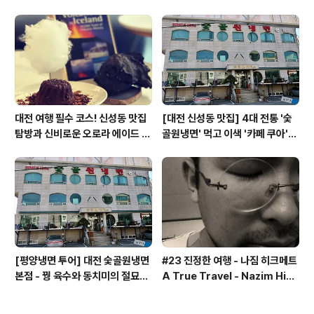
'카페쿠아'
합& 식후 필수 코스 '카페 쿠아'
대전 여행 필수 코스! 신성동 맛집
[대전 신성동 맛집] 4대 전통 '숯
탐방과 신비로운 오로라 에이드 체
골원냉면' 먹고 이색 '카페 쿠아'로
험
이어지는 실패 없는 하루 코스
[평양냉면 투어] 대전 숯골원냉면
#23 진정한 여행 - 나짐 히크메트
본점 - 꿩 육수와 동치미의 절묘한
A True Travel - Nazim Hik
경계(식후 디저트는 과학카페 쿠
met - 기업가정신 세계일주
아)