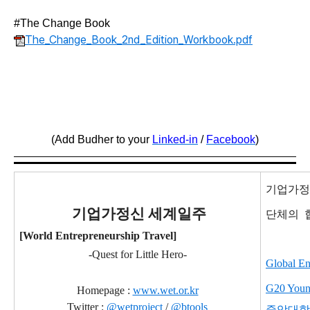
#The Change Book
The_Change_Book_2nd_Edition_Workbook.pdf
(Add Budher to your
Linked-in
/
Facebook
)
기업가정
기
업가정신 세계일주
단체의
[World Entrepreneurship Travel]
-Quest for Little Hero-
Global En
G20 Young
Homepage :
www.wet.or.kr
Twitter :
@wetproject
/
@btools
중앙대학