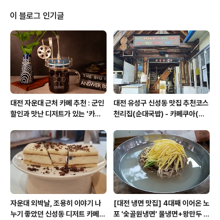
o its lowest levels since 2009, we be..
이 블로그 인기글
대전 자운대 근처 카페 추천 : 군인
대전 유성구 신성동 맛집 추천코스
할인과 맛난 디저트가 있는 '카페
천리집(순대국밥) - 카페쿠아(커
쿠아'
피)
자운대 외박날, 조용히 이야기 나
[대전 냉면 맛집] 4대째 이어온 노
누기 좋았던 신성동 디저트 카페
포 '숯골원냉면' 물냉면+왕만두 조