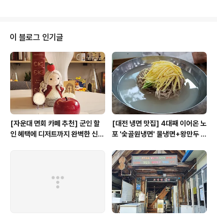
구글번역을 이용하여, 내의제국의 인재채용 공고를 통해
그녀가 어떤 이를 원하는지 어렴풋이 알 수 있었다. 하지만,
그녀에 대한 정보(사진, 등)는 매우 희박했다. 2010년 11
월 23일 나는 오전에 상해기술혁신센터를 방문하고 난 뒤,
이 블로그 인기글
곧장, 그녀가 있다는 Student Venture Park로 움직였
다. 지하철 10호선을 타고 상해 끝과 끝을 오간 것이다. 그
녀에게 전화를 해서 어떻게 가야되는지 물었다. 당시 나에
게는 그녀의 사무실 주소 밖..
[자운대 면회 카페 추천] 군인 할
[대전 냉면 맛집] 4대째 이어온 노
인 혜택에 디저트까지 완벽한 신성
포 '숯골원냉면' 물냉면+왕만두 조
동 카페쿠아(Cafe QUA)
합& 식후 필수 코스 '카페 쿠아'