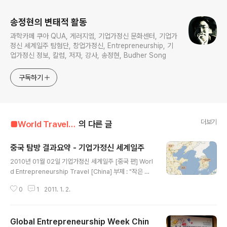
송정현의 변태적 활동
과학카페 쿠아 QUA, 게러지엠, 기업가정신 문화센터, 기업가
정신 세계일주 탐험단, 창업가정신, Entrepreneurship, 기
업가정신 정보, 칼럼, 저자, 강사, 송정현, Budher Song
구독하기
더보기
■World Travel■■■/#01 China(중국)
의 다른 글
중국 탐방 결과요약 - 기업가정신 세계일주
글 내용
2010년 01월 02일 기업가정신 세계일주 [중국 편] Worl
d Entrepreneurship Travel [China] 부제 : "작은 영
웅을 찾아서" "Quest for Little Hero" [중국편 결과보
0
1
2011. 1. 2.
고 요약본] □ 기 간 : 2010년 11월 18일 ~ 2010년 12월
12일 (총 25일) □ 루 트 : 인천 => 상해 => 연변 => 북경
=> 청도 => 인천 -청년기업가 인터뷰 대상자(12명) -창업
Global Entrepreneurship Week Chin
및 기업가정신 관련 미니 인터뷰 대상자(6명) -방문기관