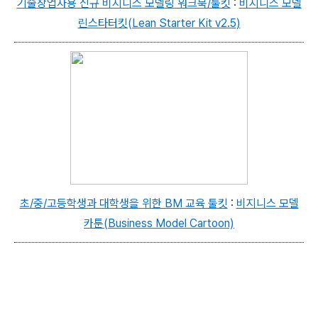
기술창업자용 신규 비지니스 모델링 워크북/툴킷
:
비지니스 모델
린스타터킷(Lean Starter Kit v2.5
)
초/중/고등학생과 대학생을 위한 BM 교육 툴킷
:
비지니스 모델
카툰(Business Model Cartoon)
로그 정보