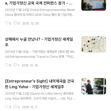
및 단체(10개) EFG (Shanghai Technology Entrepr
a, 기업가정신 교육 국제 컨퍼런스 참가 - 기
글 내용
eneurship Foundation for Graduates / GEW Chin
업가정신 세계일주
2010년 11월 24일 Global Entrepreneurship Week
a Host) Shanghai Technology Innovation Ce..
China 행사에 참가하다 GEW China 행사 중 기업가정신
교육 국제 컨퍼런스에 참가하기 위해 상해이공대학교를 방
0
0
2010. 12. 29.
문했다. 이번 행사는 EFG Cathy Niu가 도와주어 참석할
수 있었다. 행사에 참가할 수 있도록 전반적인 지원은 GE
W Korea 이창휘 팀장님!이 도와주셨다. 감사합니다. ^^
상해에서 누굴 만났나? - 기업가정신 세계일
(사진 : 푸른 하늘과 상해이공대학) (사진 : 캠퍼스 내 GEW
China 행사 안내가 붙어져있다.) (사진 : 행사장 안내표지
주
글 내용
판이다. 행사장 건물에 도착!!) (사진 : 컨퍼런스 접수대 모
2010년 11월 18일 ~ 기업가정신 세계일주 [중국 편] Wo
습) 나는 이 컨퍼런스에 공짜로 참여했었는데, 알고봤더니
rld Entrepreneurship Travel in China 부제 : "작은
유료 컨퍼런스였다. 무려 600위안!! 뜨억!! 졸려도 열심히
영웅을 찾아서" "Quest for Little Hero" 송정현, 중국
들었다!! ㅋㅋㅋ (사..
0
1
2010. 12. 14.
상해에서 누굴 만났나? (클릭하시면 크게 보실 수 있습니
다.) (사진 : 상해에서 만났던 분들과 위치) [인터뷰 대상자]
Roy Hessel, CEO of EyeBuyDirect Laura Ling, Fo
[Entrepreneur's Sight] 내의제국을 건국
under of Neiyidiguo Shin Hwan-ryul, CEO of UNI
ASIA co., LTD Zhang Qing, President of Titan Ha
한 Ling Yuhui - 기업가정신 세계일주
글 내용
n Min-yuan, General Manager of Shanghai Tech
2010년 11월 23일 [Quest for Little Hero] 내의제국
nology Innovation Center..
Ling Yuhui 링위후위. 그녀가 어떤 이일지..... 나는 지난 3
달간 매우 궁금했다. 그녀에 대한 정보는 오로지 처음 기사
3
2
2010. 12. 7.
가 계속 복제된 것 밖에 없었다. 나는 그녀의 이메일 정보와