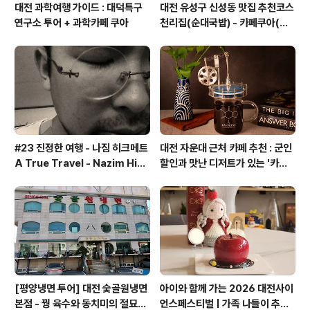
대전 과학여행 가이드 : 대덕특구
대전 유성구 신성동 맛집 추천코스
연구소 투어 + 과학카페 쿠아
천리집(순대국밥) - 카페쿠아(커
피)
#23 진정한 여행 - 나짐 히크메트
대전 자운대 근처 카페 추천 : 군인
A True Travel - Nazim Hik
할인과 맛난 디저트가 있는 '카페
met - 기업가정신 세계일주
쿠아'
[평양냉면 투어] 대전 숯골원냉면
아이와 함께 가는 2026 대전사이
본점 - 꿩 육수와 동치미의 절묘한
언스페스티벌 | 가족 나들이 추천