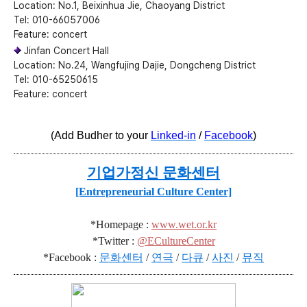
Location: No.1, Beixinhua Jie, Chaoyang District
Tel: 010-66057006
Feature: concert
Jinfan Concert Hall
Location: No.24, Wangfujing Dajie, Dongcheng District
Tel: 010-65250615
Feature: concert
(Add Budher to your
Linked-in
/
Facebook
)
기업가정신 문화센터
[Entrepreneurial Culture Center]
*Homepage :
www.wet.or.kr
*Twitter :
@ECultureCenter
*Facebook :
문화센터
/
연극
/
다큐
/
사진
/
뮤직