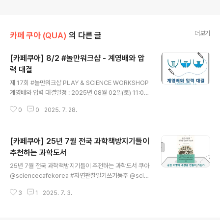
더보기
카페 쿠아 (QUA)
의 다른 글
[카페쿠아] 8/2 #놀만워크샵 - 계영배와 압
력 대결
글 내용
제 17회 #놀만워크샵 PLAY & SCIENCE WORKSHOP
계영배와 압력 대결일정 : 2025년 08월 02일(토) 11:00
~12:30대상 : 초등 이상 어린이와 가족 구성원장소 : 카페
0
0
2025. 7. 28.
쿠아 QUA (대전시 유성구 신성로61번안길 53)내용 : 임
상옥과 계영배 이야기 및 계영배의 과학적 원리와 체험 키
트 만들기, 압력의 기본 개념, 파스칼의 원리와 주사기 압력
[카페쿠아] 25년 7월 전국 과학책방지기들이
대결 체험비용 : 1인당 1.5만원문의 : 042-867-5897 s
ciencecafekorea@gmail.com신청 : https://forms.
추천하는 과학도서
글 내용
gle/eFcS1PuyU3XtPFRa9​#놀만워크샵 #과학커뮤니
25년 7월 전국 과학책방지기들이 추천하는 과학도서 쿠아
케이터 #수소 #이정원 #체험 #계영배 #임상옥 #사이폰
@sciencecafekorea #자연관찰일기쓰기동주 @scie
#파스칼 #압력 #주사기 #실험 #카페쿠아 #쿠아 #QUA
nce_dongju #날개모따 @motta.checkpuri #어떻게
#과학 #기술 #..
3
1
2025. 7. 3.
AI와공존하는인공지능을만들것인가?갈다 @galdarboo
kshop #균은어떻게세상을만들어가는가?사이 @bookn
sci2023 #뒷마당탐조클럽