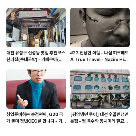
동 카페쿠아(Cafe QUA)
합& 식후 필수 코스 '카페 쿠아'
대전 유성구 신성동 맛집 추천코스
#23 진정한 여행 - 나짐 히크메트
천리집(순대국밥) - 카페쿠아(커
A True Travel - Nazim Hik
피)
met - 기업가정신 세계일주
창업준비하는 송정현씨, G20 국
[평양냉면 투어] 대전 숯골원냉면
가 돌며 청년CEO를 만나다 - 기
본점 - 꿩 육수와 동치미의 절묘한
업가정신 세계일주
경계(식후 디저트는 과학카페 쿠
아)