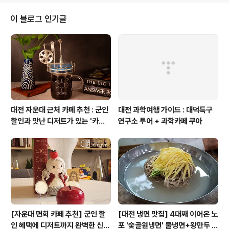
이 블로그 인기글
대전 자운대 근처 카페 추천 : 군인
대전 과학여행 가이드 : 대덕특구
할인과 맛난 디저트가 있는 '카페
연구소 투어 + 과학카페 쿠아
쿠아'
[자운대 면회 카페 추천] 군인 할
[대전 냉면 맛집] 4대째 이어온 노
인 혜택에 디저트까지 완벽한 신성
포 '숯골원냉면' 물냉면+왕만두 조