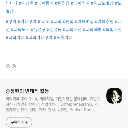
닙니다
#이창욱
#과학동아
#편집장
#과학기자
#이그노벨상
#노
벨상
#쿠아
#카페쿠아
#cafe
#과학
#탐험
#카페맛집
#카페추천
#대
전
#과학도시
#유성구
#신성동
#과학서점
#과학책방
#독립서점
#과학카페
#과학카페쿠아
#느좋카페
(새창열림)
로그 정보
송정현의 변태적 활동
과학카페 쿠아 QUA, 게러지엠, 기업가정신 문화센터, 기업가
정신 세계일주 탐험단, 창업가정신, Entrepreneurship, 기
업가정신 정보, 칼럼, 저자, 강사, 송정현, Budher Song
구독하기