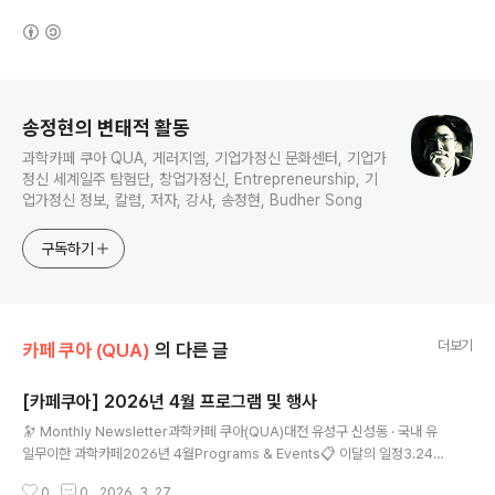
(새창열림)
로그 정보
송정현의 변태적 활동
과학카페 쿠아 QUA, 게러지엠, 기업가정신 문화센터, 기업가
정신 세계일주 탐험단, 창업가정신, Entrepreneurship, 기
업가정신 정보, 칼럼, 저자, 강사, 송정현, Budher Song
구독하기
더보기
카페 쿠아 (QUA)
의 다른 글
[카페쿠아] 2026년 4월 프로그램 및 행사
글 내용
🔭 Monthly Newsletter과학카페 쿠아(QUA)대전 유성구 신성동 · 국내 유
일무이한 과학카페2026년 4월Programs & Events📋 이달의 일정3.24~
5.03특별기획전시 — 과학하는 예술가, 예술하는 과학자04/04 (토) AM놀만
0
0
2026. 3. 27.