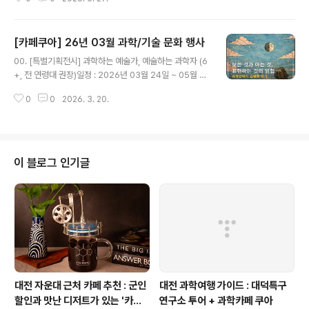
워크샵 22회 — 케이팝데몬헌터스 과학 해설04/04 (토) PM콰이살롱 1회 —
나만의 에이전트 오픈클로04/11 (토) AM꼬마우주인 23회 — 별 만드는 레시
피 탐구04/11 (토) 낮[후원행사] 유리스나잇코리아 2026 — Moon Walk0
[카페쿠아] 26년 03월 과학/기술 문화 행사
4/11 (토) PM매월체험 — 예술가의 아나토미 드로잉04/18 (토) AM케미케미
글 내용
랩 — 브릭스-라우셔 진동 반응04/18 (토) 종일꿈돌이과학열차 — 사이언스
00. [특별기획전시] 과학하는 예술가, 예술하는 과학자 (6
캠프 당일04/18 (토) PM히든피겨스 — ..
+, 전 연령대 권장)일정 : 2026년 03월 24일 ~ 05월 0
3일내용 : 《과학하는 예술가, 예술하는 과학자》는 과학과
0
0
2026. 3. 20.
예술의 경계를 보여주는 전시가 아니라, 그 경계가 흔들리
는태도와 과정을 전시하는 프로젝트입니다. 본 전시에서
과학·기술과 예술(만화·일러스트 등)이 만나는 지점을 ‘결
합’이아닌 사고 방식의 전도(轉倒)라는 관점에서 탐구하고
자 합니다.​​00. 파이데이(Pi-Day) 기념 이벤트 (6세+ 전
이 블로그 인기글
연령대)일정 : 2026년 03월 14일(토) 미션 : 파이데이 기
념 이벤트(기념품 증정)1. Pi 소수점 자릿수 외우기2. 스톱
워치 Pi초 맞추기​​어린이와 청소년들을 위한 천문/우주 강
연/체험01. #꼬마우주인 22회차 : 남극에..
대전 자운대 근처 카페 추천 : 군인
대전 과학여행 가이드 : 대덕특구
할인과 맛난 디저트가 있는 '카페
연구소 투어 + 과학카페 쿠아