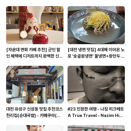
쿠아'
[자운대 면회 카페 추천] 군인 할
[대전 냉면 맛집] 4대째 이어온 노
인 혜택에 디저트까지 완벽한 신성
포 '숯골원냉면' 물냉면+왕만두 조
동 카페쿠아(Cafe QUA)
합& 식후 필수 코스 '카페 쿠아'
대전 유성구 신성동 맛집 추천코스
#23 진정한 여행 - 나짐 히크메트
천리집(순대국밥) - 카페쿠아(커
A True Travel - Nazim Hik
피)
met - 기업가정신 세계일주