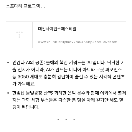
스포다리 프로그램 ...
대전사이언스페스티벌
www.xn--vk1b24prmdv9ba048b1qd46ae07d7pb.com
인간과 AI의 공존: 올해의 핵심 키워드는 'AI'입니다. 딱딱한 기
술 전시가 아니라, AI가 만드는 미디어 아트와 로봇 퍼포먼스
등 3050 세대도 충분히 감탄하며 즐길 수 있는 시각적 콘텐츠
가 가득해요.
한빛탑 물빛광장 산책: 화려한 음악 분수와 함께 야외에서 펼쳐
지는 과학 체험 부스들은 따스한 봄 햇살 아래 걷기만 해도 힐
링이 된답니다.