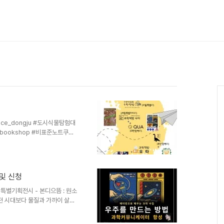
ce_dongju #도시식물탐험대
arbookshop #비표준노트쿠아
@booknsci2023 #아름답고
 및 신청
#특별기획전시 - 본디으뜸 : 원소
 어떤 시대보다 물질과 가까이 살고
 즉 원소들에 대해선 얼마나 알고
 숨겨진 원소들의 존재를 발견하