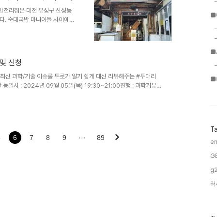
가 되었는지 생각해본다. 그럼 호
대국밥천리집은 대전 유성구 신성동
■
니다. 순대국밥 마니아들 사이에서
맛으로 순대 특유의 잡내가 없는
다. 특히, 내장과 순대를 섞은
객들의 입맛에 맞춰 다양한 조합을
■
손질된 내장으로 유명하며, 손님
 및 신청
두기, 김치 등이 제공됩니다. 저
 깍두기 맛이 뛰어나 국..
. 최신 과학/기술 이슈를 투로가 알기 쉽게 대신 리뷰해주는 #투대리
■
일시 : 2024년 09월 05일(목) 19:30~21:00진행 : 과학커뮤니
잘 모르지만 최신 과학/기술 이슈를 이해하기 쉽게 설명해주는 과학 꽁트
 시 신청 완료됨)신청 : 오프라인(1.5H) / 온라인 (1H) 동시 진행
. 즐겁고 신기한 초/중급 화학 실험 패키지 #케미케미랩 with (주)리윤바이오
T
5
6
7
8
9
···
89
en
G
g2
러