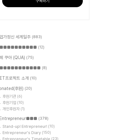
구독하기
업가정신 세계일주
(883)
■■■■■■■■■■
(12)
페 쿠아 (QUA)
(75)
■■■■■■■■■■■
(8)
ET프로젝트 소개
(10)
onated(후원)
(20)
후원기관
(6)
후원기업
(10)
개인후원자
(1)
Entrepreneur■■■
(378)
Stand-up! Entrepreneur!
(10)
Entrepreneur's Diary
(150)
Entrepreneur's Timetable
(23)