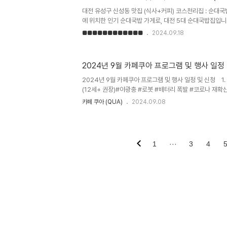
의 출현; 호모 사피엔스는 어떻게 현재와 같은 독보적 존재
대전 유성구 신성동 맛집 (식사+커피) 코스​천리집 : 순
모 사..
에 위치한 인기 순대국밥 가게로, 대전 5대 순대국밥집입
높은 평가를 받고 있습니다. 이곳은 신선한 재료와 깔끔한 
■■■■■■■■■■■■
2024.09.18
것이 특징입니다. 순대국밥 냄새를 싫어하는 분들께 강추합니
메뉴(1번 코스, 저의 최애 메뉴)가 가장 인기 있으며, 고
선택할 수 있습니다​.천리집은 직접 만든 순대와 깨끗하게 
2024년 9월 카페쿠아 프로그램 및 행사 일정
들이 자유롭게 사용할 수 있는 셀프 반찬 코너에는 부추, 깍
는 간을 따뜻한 국물에 담궜다 먹는 것을 좋아합니다. 김치와
2024년 9월 카페쿠아 프로그램 및 행사 일정 및 신청 1
(12세+ 권장)#야광충 #로봇 #배터리 폭발 #코로나 재확산 등
케이터 투로(투대리 역), 변태(변사장 역)내용 : 과학은 
카페 쿠아 (QUA)
2024.09.08
쇼 이 달의 최신 과학이슈 TOP7비용 : 1인당 1만원(입금 완료
https://forms.gle/R5zERuuud9s1FEHb6​ 2
[6회차(초급)]..
1
···
3
4