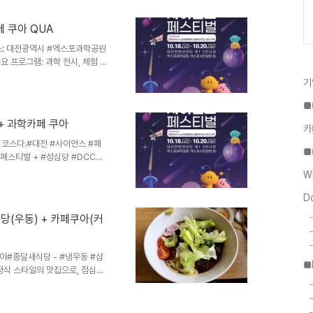
작가 : 김은혜, 김종열, 김태현, 배재
, 전제훈, 조영래, 채유라, 황수민
 쿠아 QUA
(주)리윤바이오, 백옥당​​최신 과
장소: 대전광역시 #엑스포과학공원
 프로그램: 과학 전시, 체험 프
린이, 청소년, 성인 모두 참여 가
기
업혁명 기술 등연평균 방문자 수:
과학 기술의 우수성 홍보특징: 대
■
회 제공​대전 사이언스 페스티벌은
+ 과학카페 쿠아
드와 연구 성과를 대중에게 소개
카
공연..
 코스다.#대전 #사이언스 #페
■
 페스티벌 + #성심당 #DCC점
이언스 페스티벌 + 성심당 DCC점
W
비추다. 하루만에 제대로 즐기기
는 코스다.1번 코스를 추천함.
D
 사이언스 페스티벌 관람하고 체험
당(우동) + 카페쿠아(커
 유성IC로 (대전역, 유성버스터
천 코스숙박 코스 ..
아​#종달새식당 - #냉우동 #삼
■
식 스타일의 맛집으로, 점심시
, 소고기 된장 우동, 소고기 카
 깔끔한 맛이 특징이며, 혼밥에
우동을 좋아합니다. 굵고 쫄깃한