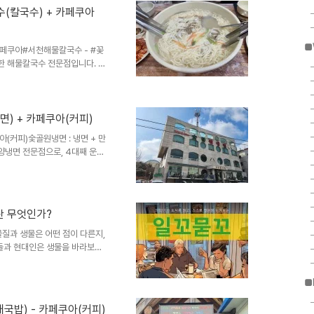
주볶음 덮밥은 아삭한 숙주와 함
수(칼국수) + 카페쿠아
. 소고기 된장 우동은 자극적이
 쫄깃하고 속을 편안하게 만들어
■
카페쿠아#서천해물칼국수 - #꽃
한 해물칼국수 전문점입니다. 이
 잘 안 알려진, 동네 사람들만
 수 있는 맛으로, 주로 꽃게와
천 메뉴로는 꽃게칼국수 외에도 대
 해산물 요리를 즐길 수 있습니다​
면) + 카페쿠아(커피)
 일품인 칼국수 집입니다. 강추!!
(커피)​숯골원냉면 : 냉면 + 만
오후 3시~5시 ..
양냉면 전문점으로, 4대째 운영
동치미 국물을 사용하여 깔끔하면
울식 평양냉면과는 차별화된, 가
니다. 참고로 저는 타지 손님이
특하게 맛있다는 평가를 자주 받
이란 무엇인가?
매운맛의 양념이 입맛을 당기며,
저는 닭보다는 꿩을 좋아하는 편
물질과 생물은 어떤 점이 다른지,
람들과 현대인은 생물을 바라보는
 생각해본다10/20진화의 본질;
는지 생각해본다. 유명한 생물학
■
 오랫동안 논쟁을 했는지 알아본
엇이고 왜 그리 큰 논란을 불러일
국밥) - 카페쿠아(커피)
 알아본다12/15호모 사피엔스