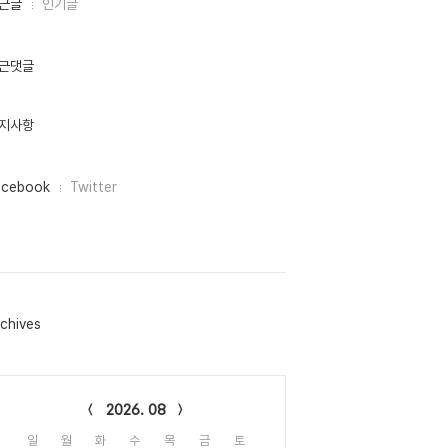
근글
인기글
근댓글
지사항
acebook
Twitter
chives
lendar
2026. 08
일
월
화
수
목
금
토