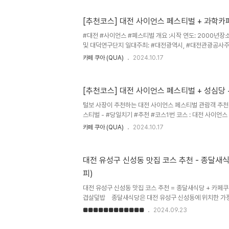
는 여정이다.일정 : 2025.05.17(토) ~ 06.21(토)참여 
학, 백웅기, 송우주, 송정현, 여지영, 이경주, 이성구, 이유민
[추천코스] 대전 사이언스 페스티벌 + 과학카페
후원 : 과학기술정보통신부, 복권위원회, 한국과학창의재단, 
학/기술 이슈를 투로가 알기 쉽게 ..
#대전 #사이언스 #페스티벌 개요 :시작 연도: 2000년
및 대덕연구단지 일대주최: #대전광역시, #대전관광공사주요
로그램, 과학 강연, 공연 및 이벤트참여 대상: 전 연령층 (어
카페 쿠아 (QUA)
2024.10.17
능)주요 테마: #로봇, #인공지능, #우주 #탐사, 4차 #산
약 30만 명목적: 과학 기술 대중화, 과학 문화 확산, 지역 
전의 과학기술을 직접 체험하고 학습할 수 있는 다양한 기
[추천코스] 대전 사이언스 페스티벌 + 성심당 
매년 대전에서 열리는 과학 축제로, 과학 기술의 최신 트렌
하는 행사입니다.​다양한 #전시, #체험 프로그램, #강연, #
털보 사장이 추천하는 대전 사이언스 페스티벌 관람객 추천
스티벌 - #당일치기 #추천 #코스1번 코스 : 대전 사이언스
+ #과학카페 #쿠아 2번 코스 : 과학카페 쿠아 + 대전 사
카페 쿠아 (QUA)
2024.10.17
대전 사이언스 페스티벌에 참여한다면, 솔직히 당일치기는 
는 어려우니까. 하지만. 시간이 없는 이들에게 핵심만 즐기라
왜냐고? #카페쿠아 는 저녁 9시까지 영업하니까!!열심히
대전 유성구 신성동 맛집 코스 추천 - 종달새식
하고 난 뒤, 카페쿠아에서 푹 쉬고 맛난거 먹고 북대전IC나
피)
미널)에서 아웃하면 된다!​​대전 사이언스 페스티벌 - 숙박 추
대전 유성구 신성동 맛집 코스 추천 = 종달새식당 + 카페쿠
겹살덮밥 종달새식당은 대전 유성구 신성동에 위치한 가정
간에는 사람들로 북적거립니다. 이곳은 삼겹살 숙주볶음 덮밥
■■■■■■■■■■■■
2024.09.23
레밥 등 다양한 메뉴를 제공합니다. 음식은 자극적이지 않고
도 적합한 메뉴들이 많이 준비되어 있습니다.특히, 저는 냉