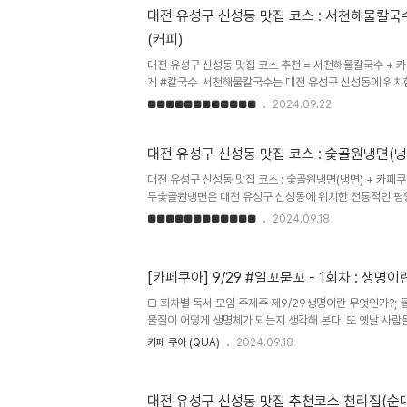
우동 면발에 국물도 아주 담백하게 맛있습니다. 삼겹살 숙
대전 유성구 신성동 맛집 코스 : 서천해물칼국
께 적당히 매콤한 삼겹살이 맛있는 메뉴로 알려져 있습니다
(커피)
지 않고 담백한 샤브샤브 국물 같은 맛이 특징이며, 면발이
줍니다...
대전 유성구 신성동 맛집 코스 추천 = 서천해물칼국수 + 
게 #칼국수 서천해물칼국수는 대전 유성구 신성동에 위치
가게는 신선한 꽃게 칼국수로 유명합니다. 타지 사람들에게는
■■■■■■■■■■■■
2024.09.22
아는 맛집이예요. 국물은 매콤하면서도 바다의 신선함을 느낄
해산물을 풍성하게 넣어서 깊은 감칠맛이 납니다.​저의 추
하(새우) 칼국수, 해물파전, 굴 칼국수 등이 있으며, 다양한
대전 유성구 신성동 맛집 코스 : 숯골원냉면(냉
. 꽃게, 조개, 새우 등 정말 푸짐한 해물과 걸쭉한 국물 맛이
대전 유성구 신성동 맛집 코스 : 숯골원냉면(냉면) + 카페쿠아
운영 시간은 월~토 오전 11시 30분 부터 오후 9시까지 영업
두숯골원냉면은 대전 유성구 신성동에 위치한 전통적인 평
되는 유서 깊은 가게입니다. 이곳의 평양냉면은 닭육수와 
■■■■■■■■■■■■
2024.09.18
서도 새콤한 맛이 특징입니다. 소고기 육수를 사용하는 서
벼운 감칠맛을 선보이죠. 맛이 다소 심심하여 호불호가 있습
오실 때, 가끔 갑니다.이 가게의 또 다른 특징은 비냉이 독
[카페쿠아] 9/29 #일꼬묻꼬 - 1회차 : 생명
는다는 점입니다. 비빔냉면은 고소한 참기름 향과 적당한 
고명으로 올라가는 계란지단과 닭고기가 조화를 이룹니다. 
□ 회차별 독서 모임 주제주 제9/29생명이란 무엇인가?; 
입니다...
물질이 어떻게 생명체가 되는지 생각해 본다. 또 옛날 사
시각이 어떻게 달라졌는지, 달라졌다면 그 이유는 무엇인지
카페 쿠아 (QUA)
2024.09.18
진화란 무엇인지, 다윈은 어떻게 진화의 메카니즘을 알아냈
자인 도킨스와 굴드는 어떤 주제에 대해 전쟁이라 불릴만큼
다11/17사회생물학 논쟁; 윌슨이 주장한 사회생물학은 무
대전 유성구 신성동 맛집 추천코스 천리집(순대
으켰는지 알아본다. 그리고 그 논란은 지금 해소되었는지도