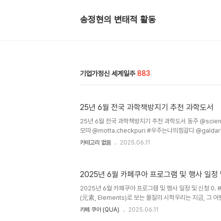
송정현의 변태적 활동
기업가정신 세계일주
883
25년 6월 전국 과학책방지기 추천 과학도서
25년 6월 전국 과학책방지기 추천 과학도서 동주 @scien
모따 @motta.checkpuri #우주는나의힘갈다 @gald
@sciencecafekorea #우주를만드는16가지방법사이 
카테고리 없음
2025.06.11
위태로운천년의거인들
2025년 6월 카페쿠아 프로그램 및 행사 일정
2025년 6월 카페쿠아 프로그램 및 행사 일정 및 신청 0. 
(元素, Elements)로 보는 물질의 시학우리는 지금, 그
있다. 하지만, 정작 그 물질을 이루는 ‘본디의 구성 요소’,
카페 쿠아 (QUA)
2025.06.11
있을까? 이 전시는 우리가 매일 마주하는 물건, 작품 속에