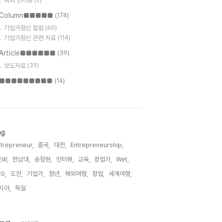
해외 인터뷰
(2)
Column■■■■■
(174)
기업가정신 칼럼
(60)
기업가정신 관련 자료
(114)
Article■■■■■■
(39)
보도자료
(39)
■■■■■■■■■
(14)
ag
trepreneur,
중국,
대전,
Entrepreneurship,
EW,
한남대,
송정현,
인터뷰,
교육,
창업가,
Wet,
0,
도전,
기업가,
청년,
해외여행,
창업,
세계여행,
시아,
독일,