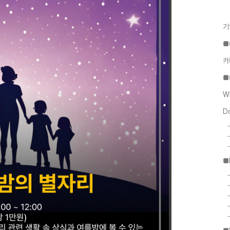
기
■
카
■
W
D
■