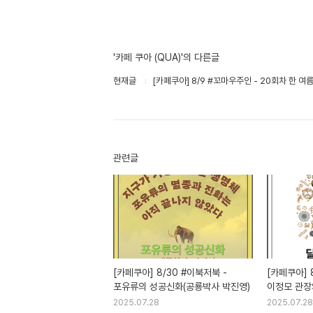
'카페 쿠아 (QUA)'의 다른글
현재글
[카페쿠아] 8/9 #꼬마우주인 - 20회차 한 
관련글
[카페쿠아] 8/30 #이북저북 -
[카페쿠아] 
포유류의 성공신화(공룡박사 박진영)
이정모 관장
2025.07.28
2025.07.28