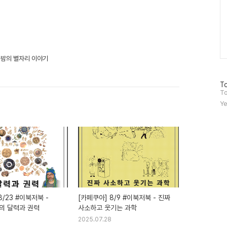
여름밤의 별자리 이야기
방
To
문
To
자
Ye
수
8/23 #이북저북 -
[카페쿠아] 8/9 #이북저북 - 진짜
의 달력과 권력
사소하고 웃기는 과학
2025.07.28