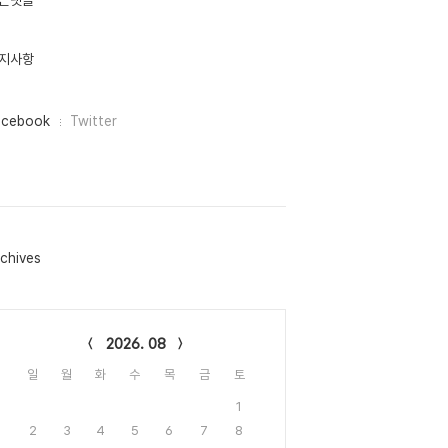
근댓글
지사항
acebook
Twitter
chives
lendar
2026. 08
일
월
화
수
목
금
토
1
2
3
4
5
6
7
8