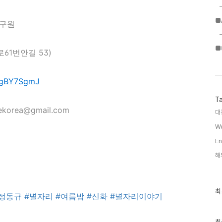
■
연구원
■
61번안길 53)
oDgBY7SgmJ
T
fekorea@gmail.com
대
We
En
해
최
최
#정동규
#별자리
#여름밤
#신화
#별자리이야기
근
글
과
인