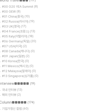
World Travel■■■
(117)
#00 G20 YEA Summit
(8)
#00 GEW
(8)
#01 China(중국)
(10)
#02 Russia(러시아)
(19)
#03 UK(영국)
(17)
#04 France(프랑스)
(13)
#05 Italy(이탈리아)
(18)
#06 Germany(독일)
(20)
#07 USA(미국)
(2)
#08 Canada(캐나다)
(0)
#09 Japan(일본)
(2)
#10 Korea(한국)
(0)
#11 Mexico(멕시코)
(0)
#12 Malaysia(말레이)
(0)
#13 Singapore(싱가폴)
(0)
Interview■■■■■
(19)
국내 인터뷰
(13)
해외 인터뷰
(2)
Column■■■■■
(174)
기업가정신 칼럼
(60)