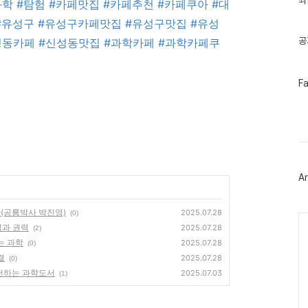
최
과학
#탐험
#카페맛집
#카페추천
#카페쿠아
#대
기
글
#유성구
#유성구카페맛집
#유성구맛집
#유성
공
성동카페
#신성동맛집
#과학카페
#과학카페쿠
페
F
이
스
북
트
위
터
플
러
Ar
그
인
화(공룡박사 박진영)
2025.07.28
(0)
Ca
력과 권력
2025.07.28
(2)
는 과학
2025.07.28
(0)
결
2025.07.28
(0)
추천하는 과학도서
2025.07.03
(1)