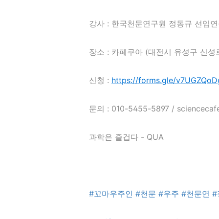
강사 : 한국천문연구원 정동규 선임
장소 : 카페쿠아 (대전시 유성구 신성로
신청 :
https://forms.gle/v7UGZQ
문의 : 010-5455-5897 / scienceca
과학은 즐겁다 - QUA
#꼬마우주인
#천문
#우주
#천문연