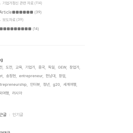
기업가정신 관련 자료
(114)
Article■■■■■■
(39)
보도자료
(39)
■■■■■■■■■
(14)
ag
전,
도전,
교육,
기업가,
중국,
독일,
GEW,
창업가,
t,
송정현,
entrepreneur,
한남대,
창업,
trepreneurship,
인터뷰,
청년,
g20,
세계여행,
외여행,
러시아,
근글
인기글