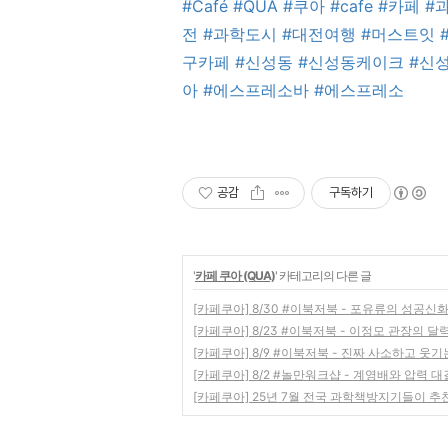
#Café
#QUA
#쿠아
#cafe
#카페
#
전
#과학도시
#대전여행
#머스트잇
구카페
#신성동
#신성동케이크
#신
아
#에스프레소바
#에스프레소
공감
구독하기
'
카페 쿠아 (QUA)
' 카테고리의 다른 글
[카페쿠아] 8/30 #이북저북 - 포유류의 성공신
[카페쿠아] 8/23 #이북저북 - 이정모 관장의 달
[카페쿠아] 8/9 #이북저북 - 진짜 사소하고 웃기
[카페쿠아] 8/2 #놀만워크샵 - 계영배와 압력 대
[카페쿠아] 25년 7월 전국 과학책방지기들이 