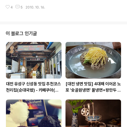
낸 것이다. 그는 어떻게 이런 힘든 상황과 역경 속에서 살아
ree) 200.25 이상민 대표이사 일문일답 #인트로 Q 간략
남았는지..... 또한 어떻게 극복하고 있고, 그 핵심은 무..
4
5
2010. 10. 16.
한 자기소개 및 사업소개를 해달라. 빈트리 200.25를 운
영하고 있는 이상민이다. 빈트리200.25는 공정커피를 파
는 커피 전문 프랜차이즈다. 고객이 언제든지 찾아와서 편
히 쉴 수 있는 공간을 제공하고 있다. (사진 : 열정적으로 인
터뷰에 응하고 있는 이상민 대표) #빈트리200.25 창업동
이 블로그 인기글
기 Q 커피 전문 프랜차이즈 중에서 공정커피를 유통하는
것은 처음 듣는다. 빈트리 200.25를 창업하게 된 동기가
있다면 무엇인가? 그리고 굳이 커피에 초점을 맞춘 이유
는? 대기업 출신, 초고속 승진을 30대에 했다. ..
대전 유성구 신성동 맛집 추천코스
[대전 냉면 맛집] 4대째 이어온 노
천리집(순대국밥) - 카페쿠아(커
포 '숯골원냉면' 물냉면+왕만두 조
피)
합& 식후 필수 코스 '카페 쿠아'