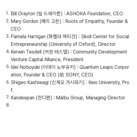
Bill Drayton (빌 드레이튼) : ASHOKA Foundation, CEO
Mary Gordon (메리 고든) : Roots of Empathy, Founder &
CEO
Pamela Hartigan (파멜라 하티건) : Skoll Center for Social
Entrepreneurship (University of Oxford), Director
Kerwin Tesdell (커윈 테스델) : Community Development
Venture Capital Alliance, President
Idei Nobuyuki (이데이 노부유키) : Quantum Leaps Corpor
ation, Founder & CEO (前 SONY, CEO)
Shigeo Kashiwagi (신게오 가시와기) : Keio University, Pro
f.
Kandeepan (칸디판) : Malbu Group, Managing Director