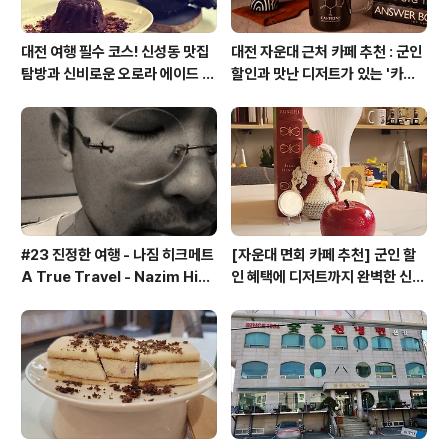
대전 여행 필수 코스! 신성동 맛집
대전 자운대 근처 카페 추천 : 군인
탐방과 신비로운 오로라 에이드 체
할인과 맛난 디저트가 있는 '카페
험
쿠아'
#23 진정한 여행 - 나짐 히크메트
[자운대 면회 카페 추천] 군인 할
A True Travel - Nazim Hik
인 혜택에 디저트까지 완벽한 신성
met - 기업가정신 세계일주
동 카페쿠아(Cafe QUA)