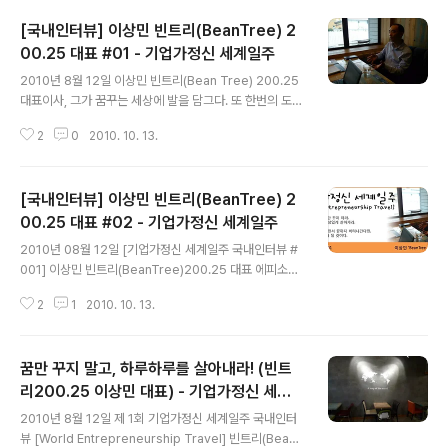
드레이튼) : ASHOKA Foundation, CEO Mary Gord
[국내인터뷰] 이상민 빈트리(BeanTree) 2
on (메리 고든) : Roots of Empathy, Founder & CEO
Pamela Hartigan (파멜라 하티건) : Skoll Center for
00.25 대표 #01 - 기업가정신 세계일주
글 내용
Social Entrepreneurship (University of Oxford),
2010년 8월 12일 이상민 빈트리(Bean Tree) 200.25
Director Kerwin Tesdell (커윈 테스델) : Communit
대표이사, 그가 꿈꾸는 세상에 발을 담그다. 또 한번의 도전
y Deve..
을 위해 한 걸음, 한 걸음 나아가는 그. 이상민 커피전문점
2
0
2010. 10. 13.
프랜차이즈 '빈트리(Bean Tree) 200.25' 대표이사. 그
는 사업으로 이른 성공과 시련의 과정을 모두 겪고 난 뒤,
빈트리200.25로 다시 재기를 꿈꾸고 있는 창업가(Entre
[국내인터뷰] 이상민 빈트리(BeanTree) 2
preneur)이다. (사진 1 : 기업가정신 세계일주 팀의 국내
인터뷰에 응하고 있는 이상민 대표이사) 빈트리는 공정커
00.25 대표 #02 - 기업가정신 세계일주
글 내용
피를 구입하여 직접 로스팅하고 이를 고객들에게 판매하는
2010년 08월 12일 [기업가정신 세계일주 국내인터뷰 #
카페다. Bean Tree는 누구나 쉽게 알 수 있는 의미일 것
001] 이상민 빈트리(BeanTree)200.25 대표 에피소드
이지만 200.25의 의미는 무엇일까? 커피 재배에 아주 적
II 한강 물이 차가울까? 따뜻할까? 큰 실패의 과정을 겪고
합한 환경을 갖추고 있는 남/북위 25도..
2
1
2010. 10. 13.
그는 한강 물이 차가울까? 따뜻할까? 무척 궁금했다고 한
다. 벼랑 끝에서 떨어질 듯 말듯한 상황(바람만 불면 떨어질
것 같은)에서, 그는 살아남기 위해 발 앞꿈치에 끝까지 힘을
꿈만 꾸지 말고, 하루하루를 살아내라! (빈트
주었던 것이다. 생(生)의 나선. 그 끝자락에서 바둥거리며
일주일에 100시간 이상 일을 해왔다. 가족을 책임지는 가
리200.25 이상민 대표) - 기업가정신 세계
글 내용
장으로서, 직원들과 직원들의 가족까지 책임지는 경영자로
일주 국내인터뷰 질의응답ver.
2010년 8월 12일 제 1회 기업가정신 세계일주 국내인터
서, 그는 벼랑 끝, 자신과의 싸움에서 꿋꿋하게 버티고 살아
뷰 [World Entrepreneurship Travel] 빈트리(BeanT