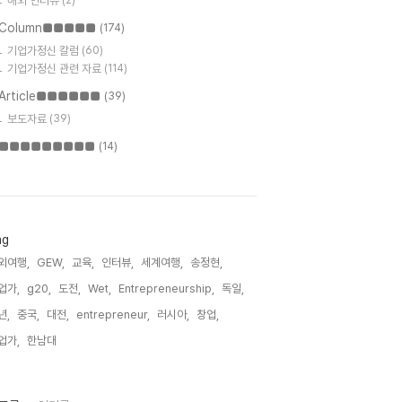
해외 인터뷰
(2)
Column■■■■■
(174)
기업가정신 칼럼
(60)
기업가정신 관련 자료
(114)
Article■■■■■■
(39)
보도자료
(39)
■■■■■■■■■
(14)
ag
외여행,
GEW,
교육,
인터뷰,
세계여행,
송정현,
업가,
g20,
도전,
Wet,
Entrepreneurship,
독일,
년,
중국,
대전,
entrepreneur,
러시아,
창업,
업가,
한남대,