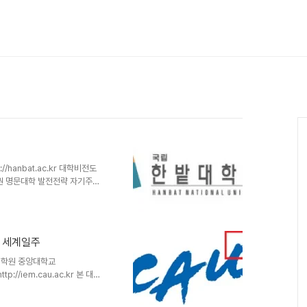
hanbat.ac.kr 대학비전도
위권 명문대학 발전전략 자기주도
 연구역량 연구 활동 활성화 평
합 산학융합형 지원 시스템 구축
형 대학경영 스마트형 교육 지원
.07.16한밭역사비전관 개관
 세계일주
 개원 2010.03.30대덕캠퍼스
원 2009.12..
대학원 중앙대학교
p://iem.cau.ac.kr 본 대학
문 경영인과 성공 창업인으로 육
위하여 이론과 실전이 겸비된 질