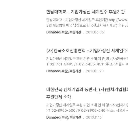
높은 교육, 친절한 교육 서비스의 제공을 최우선으로 하고 
한 네트워크를 통한 교류와 협력의 장을 끊임없이 넓혀나가
한남대학교 - 기업가정신 세계일주 후원기관
사 학위과정 전공분야는 다양합니다. 2010년 1학기부터는
되고 있는 기후변화문제에 대응하는 전문인력의 양성을 위
한남대학교 - 기업가정신 세계일주 후원기관 http://www.
으며, 사회적 ..
3월 재단법인 미국 남장로교 한국선교회 유지재단(The Juridi
Maintenance Foundation of The Korea Mission o
Donated(후원)/후원기관
2011.06.05
Presbyterian Branch of The Church of Jesus in
William A. Linton) 에 의해 4년제 대전기독학관으로 
으로 승격, 대전대학 인가를 받고 초대 학장에 인돈 박사가
(사)한국소호진흥협회 - 기업가정신 세계일주
교육에 치중하던 본교는 1970년 9월 설립목적과 이념이 
합, 교명을 숭..
기업가정신 세계일주 후원 기관 소개 기 관 명 : (사)한국소호
T 02-761-5495 / F 02-6455-4511 주 소 : 
층 622호 홈페이지 : http://www.sohokorea.or.
Donated(후원)/후원기관
2011.03.20
습니다.
대한민국 벤처기업의 동반자, (사)벤처기업협
후원단체 소개
기업가정신 세계일주 후원 기업 소개 업 체 명 : (사)벤처기업
: T 02-8900-600 / F 02-8900-640 주 소 : 서
타워 8층, 10층 1006호 (사)벤처기업협회 홈페이지 : http://
Donated(후원)/후원기관
2010.11.16
근 연혁 *협회 조직도 *사무국 조직도 *찾아오시는 길 
니다.