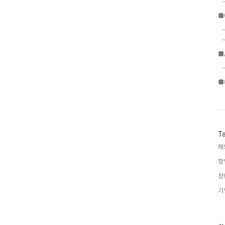
■
■
■
T
해
창
청
기