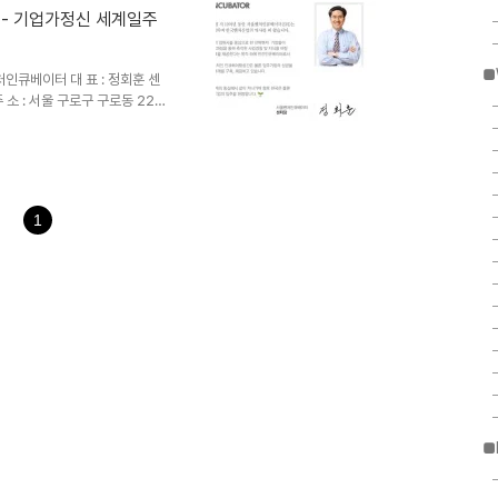
 - 기업가정신 세계일주
■
처인큐베이터 대 표 : 정회훈 센
 주 소 : 서울 구로구 구로동 222-
seoulvi.com/ 업 종 : 창업보
1
■