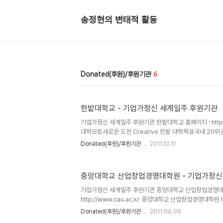
송정현의 변태적 활동
Donated(후원)/후원기관
6
한밭대학교 - 기업가정신 세계일주 후원기관
기업가정신 세계일주 후원기관 한밭대학교 홈페이지 : http://
대학모토새로운 도전 Creative 한밭 대학목표국내 20
형 창의교육 창의적 교육 글로벌 융합 교육 실용교육 글로벌
Donated(후원)/후원기관
2011.10.11
가 및 보상 체계 확립 연구 인프라 구축 기업선도형 산학융
산학협력프로그램 활성화 기술사업화 및 창업 활성화 개방
시스템 재정의 안정화 최고의 복지환경 진취적 홍보 2010
중앙대학교 산업창업경영대학원 - 기업가정신
2010.04.13종합교육센터 착공 2010.04.01대천수련원
기술상용화센터 준공 2010.02.05옌지 산학협력 R&D센터개
기업가정신 세계일주 후원기관 중앙대학교 산업창업경영
http://www.cau.ac.kr 중앙대학교 산업창업경영대학원 htt
원은 이곳에 입학하시는 모든 분들을 "사회에 공헌하는 전
Donated(후원)/후원기관
2011.06.05
성"하는 것을 목표로 열과 성의를 다하고 있습니다. 이를 