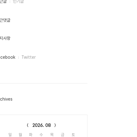
근글
인기글
근댓글
지사항
acebook
Twitter
chives
lendar
2026. 08
일
월
화
수
목
금
토