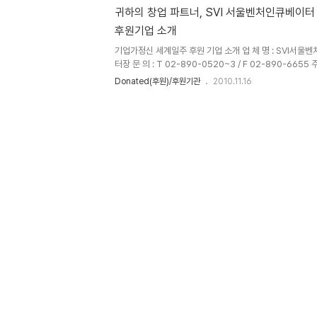
귀하의 창업 파트너, SVI 서울벤처인큐베이터
후원기업 소개
기업가정신 세계일주 후원 기업 소개 업 체 명 : SVI서울벤
터장 문 의 : T 02-890-0520~3 / F 02-890-6655
12 마리오타워 8층 SVI & KOVA 홈페이지 : http://www.
Donated(후원)/후원기관
2010.11.16
육센터 이 글은 스프링노트에서 작성되었습니다.