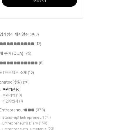
구독하기
업가정신 세계일주
(883)
■■■■■■■■■■
(12)
페 쿠아 (QUA)
(75)
■■■■■■■■■■■
(8)
ET프로젝트 소개
(10)
onated(후원)
(20)
후원기관
(6)
후원기업
(10)
개인후원자
(1)
Entrepreneur■■■
(378)
Stand-up! Entrepreneur!
(10)
Entrepreneur's Diary
(150)
Entrepreneur's Timetable
(23)