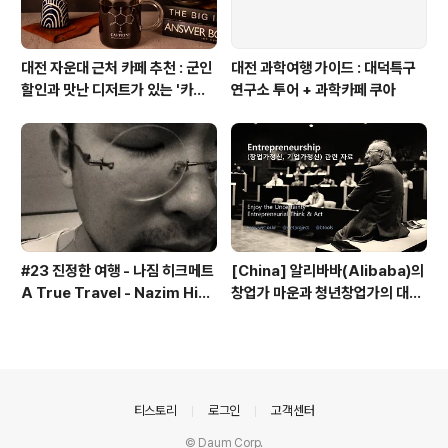
대전 자운대 근처 카페 추천 : 군인
대전 과학여행 가이드 : 대덕특구
할인과 맛난 디저트가 있는 '카페
연구소 투어 + 과학카페 쿠아
쿠아'
#23 진정한 여행 - 나짐 히크메트
[China] 알리바바(Alibaba)의
A True Travel - Nazim Hik
창업가 마운과 청년창업가의 대담
met - 기업가정신 세계일주
내용 - 기업가정신 세계일주
의안내
티스토리
로그인
고객센터
© Daum Corp.