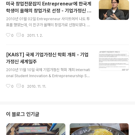
미국 창업전문잡지 Entrepreneur에 한국계
학생이 올해의 창업가로 선정 - 기업가정신 세
글 내용
계일주
2010년 01월 02일 Entrepreneur 사이트에서 나도 투
표를 했었는데, 이 친구가 올해의 창업가로 선정되었다. 사
실 어떤 블로거가 자신의 아들이 예비 순위에 들어가 있다
0
0
2011. 1. 2.
고 투표해달라고 해서 들어갔었는데, 미국의 창업전문잡지
Entrepreneur의 올해의 창업가 어워드였다. 그 중에서
이 친구가 있길래 한표를 던져주었다. 사실 다른 창업가들
[KAIST] 국제 기업가정신 학회 개최 - 기업
도 괜찮은 친구들이 많았지만, 비슷비슷하게 보여 이 친구
에게 한 표 던졌는데, 선정되었네. 축하해요~ 앨린김!! 유아
가정신 세계일주
글 내용
복, 유아장난감 대여서비스였던 것 같은데..... 아~ 유아복
2010년 11월 10일 국제 기업가정신 학회 개최 Internati
이군. 여튼, 조만간 나도 Entrepreneur 지에 실리도록 열
onal Student Innovation & Entrepreneurship Soc
심히 노력해야지. ps 이 정도 수준의 글만 쓰면 얼마나 좋
iety 11월 11일까지!! 접수!! 지금 바로 신청하세요!! 벤처
을까?
0
0
2010. 11. 11.
창업의 메카 KAIST와 대덕연구단지에서 국내외 학생들을
대상으로 한 국제 기업가정신 학회(영문: International S
tudent Innovation & Entrepreneurship Society)를
개최합니다. 기업가정신은 국가 경제성장의 핵심적인 요소
이자 현시대에 가장 주목 받는 주제 중 하나입니다. KAIST
이 블로그 인기글
에서는 본 학회를 통해, 국내외 학생들에게 대한민국의 훌
륭한 경제성장의 기초가 되었던 한국의 기업가정신을 널리
전파하고자 합니다. 주제: Entrepreneurship ..