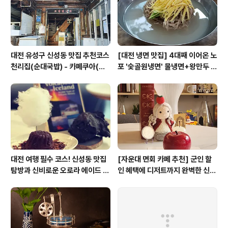
대전 유성구 신성동 맛집 추천코스
[대전 냉면 맛집] 4대째 이어온 노
천리집(순대국밥) - 카페쿠아(커
포 '숯골원냉면' 물냉면+왕만두 조
피)
합& 식후 필수 코스 '카페 쿠아'
대전 여행 필수 코스! 신성동 맛집
[자운대 면회 카페 추천] 군인 할
탐방과 신비로운 오로라 에이드 체
인 혜택에 디저트까지 완벽한 신성
험
동 카페쿠아(Cafe QUA)