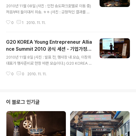
글 내용
2010년 11월 08일 (사진 : 인천 송도파크호텔로 이동 중)
처음부터 들이대서 죄송. ㅎㅎ (사진 : 긍정적인 결과를 예
견한 것일까?? 가는 도중 무지개가 떴다.) 왠지 느낌이 좋
0
1
2010. 11. 11.
았다. ㅋㅋ 발표는 별로 안 좋았지만 결과는 좋았으니까.....
^^;; 준비철저!!!!! (사진 : 세팅중인 스탭들) (사진 : 기업가정
신 세계일주 PT자료가 띄워져 있다.) (사진 : 다이어트 중
G20 KOREA Young Entrepreneur Allia
인 윤승현 군) 머쓱한 표정인데, 무슨 상황이였을까?? (사
진 : 무엇을 그리 골똘히 준비하는 건지.) (사진 : 각 국가별
nce Summit 2010 공식 세션 - 기업가정신
글 내용
테이블 배치가 세팅되고 난 뒤) (사진 : 각 국가별 테이블 배
세계일주
2010년 11월 8일 (사진 : 발표 전, 행사장 내 모습, 이창휘
치가 세팅되고 난 뒤) (사진 : 각 국가별 테이블 배치가 세팅
대표가 행사준비로 한창 바쁜 모습이다.) G20 KOREA Y
되고 난 뒤, 점검 중인 스탭들) (사진 :강원도에서 투자유치
oung Entrepreneur Alliance Summit 2010 공식 프
하러 오신 듯 했다..
0
0
2010. 11. 11.
로그램으로 [기업가정신 세계일주] 프로젝트 발표를 했다.
중국 일정조율때문에 지금까지 계속 작업중이라서, 발표
준비가 매우 부족했다. 프리젠테이션을 하면서 늘 느끼는
것이지만, 많은 노력은 아주 세심하게 봐야 확인 가능하지
만, 준비부족은 너무나 쉽게 드러난다는 것. 갑자기, 말문이
이 블로그 인기글
막힐 줄은...... 나도 몰랐다. 꽤 긴장했었던 모양이다. ㅠ
ㅠ;;; 그 몇 초가 몇 년처럼 길었다. 순간, 머리가 백지상태로
바뀌면서!!!!! 참석한 G20 YEA 관계자들의 얼굴이 파노라
마로 쫙 펼쳐지더군요. 초희가 ..