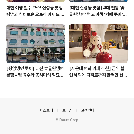
대전 여행 필수 코스! 신성동 맛집
[대전 신성동 맛집] 4대 전통 '숯
탐방과 신비로운 오로라 에이드 체
골원냉면' 먹고 이색 '카페 쿠아'로
험
이어지는 실패 없는 하루 코스
[평양냉면 투어] 대전 숯골원냉면
[자운대 면회 카페 추천] 군인 할
본점 - 꿩 육수와 동치미의 절묘한
인 혜택에 디저트까지 완벽한 신성
경계(식후 디저트는 과학카페 쿠
동 카페쿠아(Cafe QUA)
아)
의안내
티스토리
로그인
고객센터
© Daum Corp.