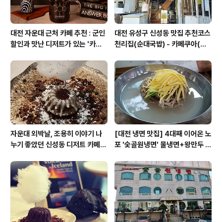
대전 자운대 근처 카페 추천 : 군인
대전 유성구 신성동 맛집 추천코스
할인과 맛난 디저트가 있는 '카페
천리집(순대국밥) - 카페쿠아(커
쿠아'
피)
자운대 외박날, 조용히 이야기 나
[대전 냉면 맛집] 4대째 이어온 노
누기 좋았던 신성동 디저트 카페
포 '숯골원냉면' 물냉면+왕만두 조
'카페쿠아'
합& 식후 필수 코스 '카페 쿠아'