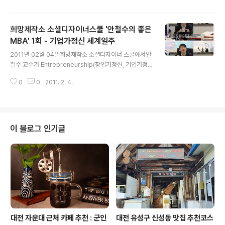
꼭 6회 모두 보시길 권유한다.기업가정신 세계일주 송정현
자료 출처 http://hopetv.makehope.org/197희망제
희망제작소 소셜디자이너스쿨 '안철수의 좋은
작소 소셜디자이너스쿨안철수의 좋은 MBA2강. 자영업
케이스 스터디(Harvard Business School Case)불황
MBA' 1회 - 기업가정신 세계일주
글 내용
의 시대를 타개해 나갈 기업가정신의 진수,청년들이여 안
2011년 02월 04일희망제작소 소셜디자이너 스쿨에서안
정된 직장이 아닌 더 큰 꿈을 향해 도전하라!성공한 벤처경
철수 교수가 Entrepreneurship(창업가정신, 기업가정
영인이자 존경받는 기업인 안철수 교수, 그가 직접 창업과
신)을 주제로 6회차 특강을 실시했다.Entrepreneurshi
기업경영의 진수를 소개합니다.자신의 위기를 창조적으로
0
0
2011. 2. 4.
p에 대한 올바른 이해를 할 수 있는 좋은 기회라 생각된다.
..
꼭 6회 모두 보시길 권유한다.기업가정신 세계일주 송정현
자료 출처 http://hopetv.makehope.org/193희망제
작소 소셜디자이너스쿨안철수의 좋은 MBA1강. 위기를 탈
출하는 창조적 기업가 정신불황의 시대를 타개해 나갈 기
이 블로그 인기글
업가정신의 진수,청년들이여 안정된 직장이 아닌 더 큰 꿈
을 향해 도전하라!성공한 벤처경영인이자 존경받는 기업인
안철수 교수, 그가 직접 창업과 기업경영의 진수를 소개합
니다.자신의 위기를 창조적으로 극복하고자 하는 분, 더 큰
가능성을 확..
대전 자운대 근처 카페 추천 : 군인
대전 유성구 신성동 맛집 추천코스