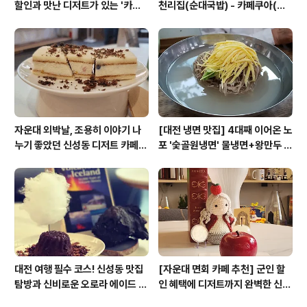
할인과 맛난 디저트가 있는 '카페
천리집(순대국밥) - 카페쿠아(커
쿠아'
피)
자운대 외박날, 조용히 이야기 나
[대전 냉면 맛집] 4대째 이어온 노
누기 좋았던 신성동 디저트 카페
포 '숯골원냉면' 물냉면+왕만두 조
'카페쿠아'
합& 식후 필수 코스 '카페 쿠아'
대전 여행 필수 코스! 신성동 맛집
[자운대 면회 카페 추천] 군인 할
탐방과 신비로운 오로라 에이드 체
인 혜택에 디저트까지 완벽한 신성
험
동 카페쿠아(Cafe QUA)