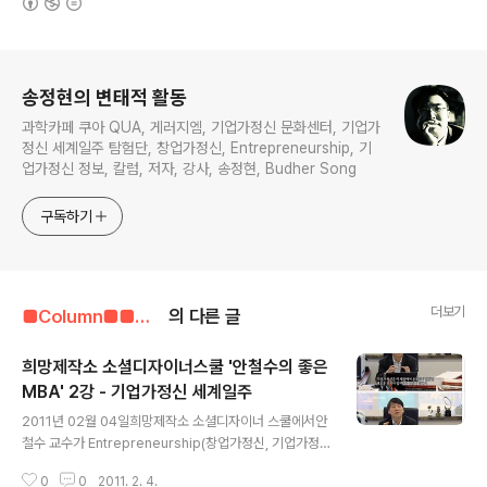
로그 정보
송정현의 변태적 활동
과학카페 쿠아 QUA, 게러지엠, 기업가정신 문화센터, 기업가
정신 세계일주 탐험단, 창업가정신, Entrepreneurship, 기
업가정신 정보, 칼럼, 저자, 강사, 송정현, Budher Song
구독하기
더보기
■Column■■■■■/기업가정신 관련 자료
의 다른 글
희망제작소 소셜디자이너스쿨 '안철수의 좋은
MBA' 2강 - 기업가정신 세계일주
글 내용
2011년 02월 04일희망제작소 소셜디자이너 스쿨에서안
철수 교수가 Entrepreneurship(창업가정신, 기업가정
신)을 주제로 6회차 특강을 실시했다.Entrepreneurshi
0
0
2011. 2. 4.
p에 대한 올바른 이해를 할 수 있는 좋은 기회라 생각된다.