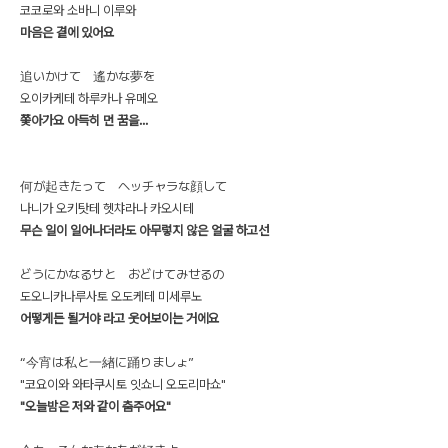
코코로와 소바니 이루와
마음은 곁에 있어요
追いかけて 遙かな夢を
오이카케테 하루카나 유메오
쫓아가요 아득히 먼 꿈을...
何が起きたって ヘッチャラな顔して
나니가 오키탓테 헷챠라나 카오시테
무슨 일이 일어나더라도 아무렇지 않은 얼굴 하고선
どうにかなるサと おどけてみせるの
도오니카나루사토 오도케테 미세루노
어떻게든 될거야 라고 웃어보이는 거에요
“今宵は私と一緖に踊りましょ”
"코요이와 와타쿠시토 잇쇼니 오도리마쇼"
"오늘밤은 저와 같이 춤주어요"