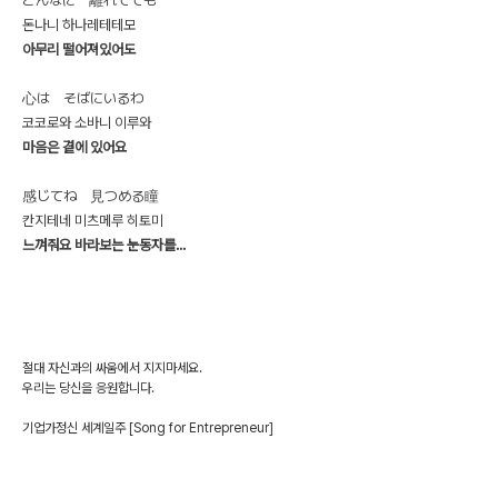
どんなに 離れてても
돈나니 하나레테테모
아무리 떨어져있어도
心は そばにいるわ
코코로와 소바니 이루와
마음은 곁에 있어요
感じてね 見つめる瞳
칸지테네 미츠메루 히토미
느껴줘요 바라보는 눈동자를...
절대 자신과의 싸움에서 지지마세요.
우리는 당신을 응원합니다.
기업가정신 세계일주 [Song for Entrepreneur]