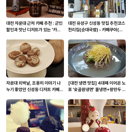
대전 자운대 근처 카페 추천 : 군인
대전 유성구 신성동 맛집 추천코스
할인과 맛난 디저트가 있는 '카페
천리집(순대국밥) - 카페쿠아(커
쿠아'
피)
자운대 외박날, 조용히 이야기 나
[대전 냉면 맛집] 4대째 이어온 노
누기 좋았던 신성동 디저트 카페
포 '숯골원냉면' 물냉면+왕만두 조
'카페쿠아'
합& 식후 필수 코스 '카페 쿠아'