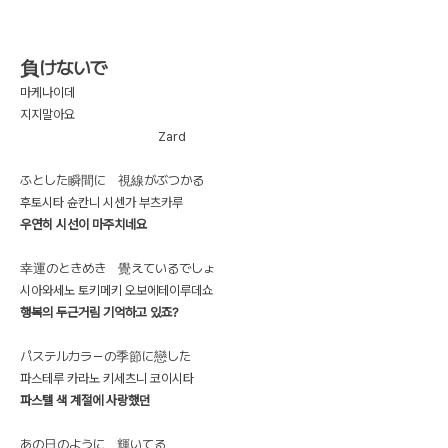
負けないで
마케나이데
지지말아요
Zard
ふとした瞬間に 視線がぶつかる
후토시타 슌칸니 시센가 부츠카루
우연히 시선이 마주치네요
幸運のときめき 覺えているでしょ
시아와세노 토키메키 오보에테이루데쇼
행복의 두근거림 기억하고 있죠?
パステルカラ－の季節に戀した
파스테루 카라노 키세츠니 코이시타
파스텔 색 계절에 사랑했던
あの日のように 輝いてる