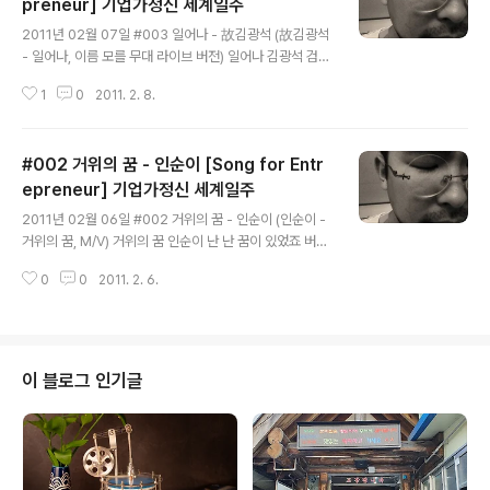
preneur] 기업가정신 세계일주
글 내용
2011년 02월 07일 #003 일어나 - 故김광석 (故김광석
- 일어나, 이름 모를 무대 라이브 버전) 일어나 김광석 검은
밤의 가운데 서 있어, 한치 앞도 보이질 않아 어디로 가야하
1
0
2011. 2. 8.
나 어디에 있을까? 둘러봐도 소용없었지 인생이란 강물 위
를 뜻 없이 부초처럼 떠다니다가 어느 고요한 호수가에 다
으면 물과 함께 썩어가겠지 일어나 일어나 다시한번 해보
#002 거위의 꿈 - 인순이 [Song for Entr
는거야 일어나 일어나 봄의 새싹들처럼 끝이없는 날들 속
에 나와 너는 지쳐가고 또 다른 행동으로 또 다른 말들로 스
epreneur] 기업가정신 세계일주
글 내용
스로를 안심시키지 인정함이 많을수록 새로움은 점점 더
2011년 02월 06일 #002 거위의 꿈 - 인순이 (인순이 -
멀어지고 그저 왔다갔다 시계추와 같이 매일매일 흔들리겠
거위의 꿈, M/V) 거위의 꿈 인순이 난 난 꿈이 있었죠 버려
지 일어나 일어나 다시 한번해보는거야 일어나 일어나 봄
지고 찢겨 남루하여도 내 가슴 깊숙히 보물과 같이 간직했
의 새싹들처럼 가볍게 산다는 건 결국은 스스로를 헐궈 내
0
0
2011. 2. 6.
던 꿈 혹 때론 누군가가 뜻 모를 비웃음 내등뒤에 흘릴 때도
고 세상이 외면해도 나는 어차피 ..
난 참아야했죠 참을 수 있었죠 그날을 위해 늘 걱정하듯 말
하죠 헛된 꿈은 독이라고 세상은 끝이 정해진 책처럼 이미
돌이킬 수 없는 현실이라고 그래요 난 난 꿈이 있어요 그 꿈
을 믿어요 나를 지켜봐요 저 차갑게 서 있는 운명이란 벽 앞
이 블로그 인기글
에 당당히 마주칠 수 있어요 언젠가 나 그 벽을 넘고서 저
하늘을 높이 날을 수 있어요 이 무거운 세상도 나를 묶을수
없죠 내 삶의 끝에서 나 웃을 그날을 함께해요 늘 걱정하듯
말하죠 헛된 꿈은 독이라고 세상은 끝이 정해진 책처럼 이..