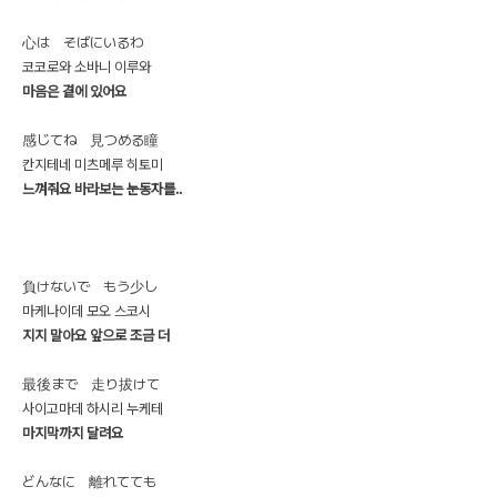
心は そばにいるわ
코코로와 소바니 이루와
마음은 곁에 있어요
感じてね 見つめる瞳
칸지테네 미츠메루 히토미
느껴줘요 바라보는 눈동자를..
負けないで もう少し
마케나이데 모오 스코시
지지 말아요 앞으로 조금 더
最後まで 走り拔けて
사이고마데 하시리 누케테
마지막까지 달려요
どんなに 離れてても