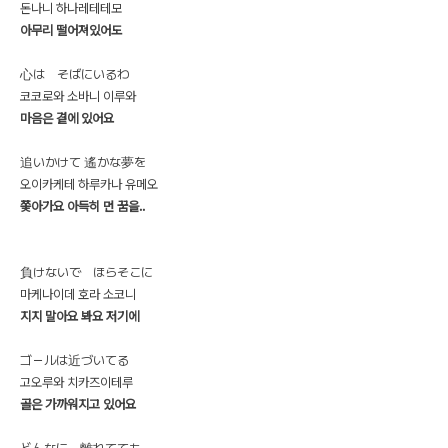
돈나니 하나레테테모
아무리 떨어져있어도
心は そばにいるわ
코코로와 소바니 이루와
마음은 곁에 있어요
追いかけて 遙かな夢を
오이카케테 하루카나 유메오
쫓아가요 아득히 먼 꿈을..
負けないで ほらそこに
마케나이데 호라 소코니
지지 말아요 봐요 저기에
ゴ－ルは近づいてる
고오루와 치카즈이테루
골은 가까워지고 있어요