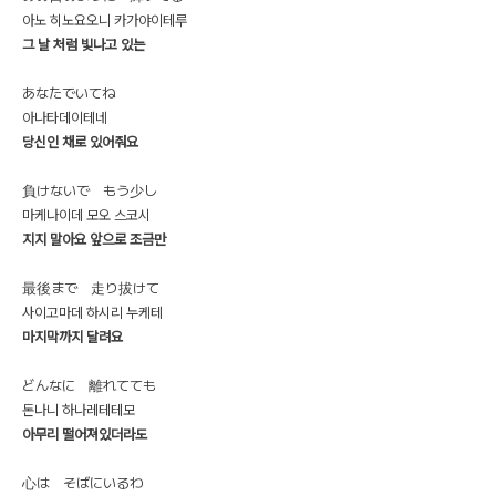
아노 히노요오니 카가야이테루
그 날 처럼 빛나고 있는
あなたでいてね
아나타데이테네
당신인 채로 있어줘요
負けないで もう少し
마케나이데 모오 스코시
지지 말아요 앞으로 조금만
最後まで 走り拔けて
사이고마데 하시리 누케테
마지막까지 달려요
どんなに 離れてても
돈나니 하나레테테모
아무리 떨어져있더라도
心は そばにいるわ