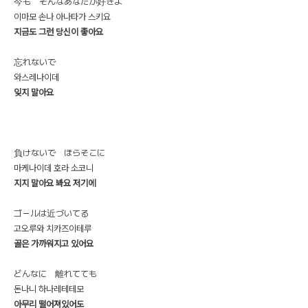
今も そんなあなたが好きよ
이마모 손나 아나타가 스키요
지금도 그런 당신이 좋아요
忘れないで
와스레나이데
잊지 말아요
負けないで ほらそこに
마케나이데 호라 소코니
지지 말아요 봐요 저기에
ゴ－ルは近づいてる
고오루와 치카즈이테루
골은 가까워지고 있어요
どんなに 離れてても
돈나니 하나레테테모
아무리 떨어져있어도