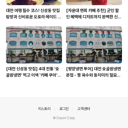
대전 여행 필수 코스! 신성동 맛집
[자운대 면회 카페 추천] 군인 할
탐방과 신비로운 오로라 에이드 체
인 혜택에 디저트까지 완벽한 신성
험
동 카페쿠아(Cafe QUA)
[대전 신성동 맛집] 4대 전통 '숯
[평양냉면 투어] 대전 숯골원냉면
골원냉면' 먹고 이색 '카페 쿠아'로
본점 - 꿩 육수와 동치미의 절묘한
이어지는 실패 없는 하루 코스
경계(식후 디저트는 과학카페 쿠
아)
의안내
티스토리
로그인
고객센터
© Daum Corp.