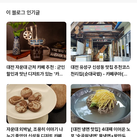
끼며 바라고~ 하늘과 사람들 힘겨운 날 들도 있지만~ 새로
운 꿈 들을 위해~ 햇살이 눈부신 곳 그 곳으로 가네~ 바람
이 블로그 인기글
에 내몸 맡기고 그 곳으로 가네~ 출렁이는 파도에 흔들려
도 수평선을 바라보며~ 햇살이 웃고 있는 곳 그 곳으로 가
네~ 나뭇잎이 손짓하는 곳 그 곳으로 가네~ 휘파람 불며
걷다가 너를 생각해~ 너의 목소리가 그리워도 뒤돌아 볼
수 는 없지~ ..
대전 자운대 근처 카페 추천 : 군인
대전 유성구 신성동 맛집 추천코스
할인과 맛난 디저트가 있는 '카페
천리집(순대국밥) - 카페쿠아(커
쿠아'
피)
자운대 외박날, 조용히 이야기 나
[대전 냉면 맛집] 4대째 이어온 노
누기 좋았던 신성동 디저트 카페
포 '숯골원냉면' 물냉면+왕만두 조