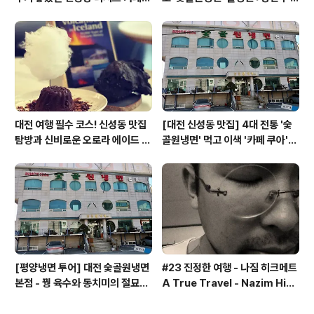
'카페쿠아'
합& 식후 필수 코스 '카페 쿠아'
대전 여행 필수 코스! 신성동 맛집
[대전 신성동 맛집] 4대 전통 '숯
탐방과 신비로운 오로라 에이드 체
골원냉면' 먹고 이색 '카페 쿠아'로
험
이어지는 실패 없는 하루 코스
[평양냉면 투어] 대전 숯골원냉면
#23 진정한 여행 - 나짐 히크메트
본점 - 꿩 육수와 동치미의 절묘한
A True Travel - Nazim Hik
경계(식후 디저트는 과학카페 쿠
met - 기업가정신 세계일주
아)