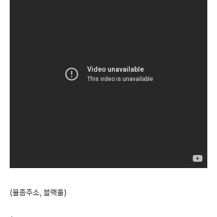
(물좀주소, 블랙홀)