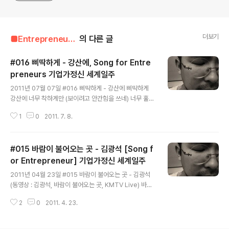
더보기
■Entrepreneur■■■/Entrepreneur's Song
의 다른 글
#016 삐딱하게 - 강산에, Song for Entre
preneurs 기업가정신 세계일주
글 내용
2011년 07월 07일 #016 삐딱하게 - 강산에 삐딱하게
강산에 너무 착하게만 (보이려고 안간힘을 쓰네) 너무 훌륭
하게 (보이려고 안간힘을 쓰네) TV를 봐도 라디오를 켜도
1
0
2011. 7. 8.
삐따기의 모습 (보이지도 들리지도 않네) 있는 그대로 얘기
할수 있는 삐따기 조금 삐딱하면 (이상하게 나를 쳐다보네)
조금 삐딱하면 (손가락질 하기 바쁘네) 훌륭한 사람 착한
#015 바람이 불어오는 곳 - 김광석 [Song f
사람들이 모든 사람들이 (자기들이 바르다고 하네) 오늘 하
루도 그렇게 저물어 가는데 삐딱 하게 삐딱 하게 삐딱 삐딱
or Entrepreneur] 기업가정신 세계일주
글 내용
하게 삐딱 삐딱 하게 삐딱 하게 삐딱 하게 그가 서 있는 땅
2011년 04월 23일 #015 바람이 불어오는 곳 - 김광석
삐딱하게 기울어져 있네 가끔은 삐딱한 시선이 나쁘지 않
(동영상 : 김광석, 바람이 불어오는 곳, KMTV Live) 바람
을 때가 있다. 그것은 부정적인 의미가 아닌 남들과 다른 시
이 불어오는 곳. 김광석 바람이 불어오는 곳~ 그곳으로 가
선을 말한다. 우리는 일부러 일상에서 만나는 것들에게서
2
0
2011. 4. 23.
네~ 그대의 머릿결 같은 나무 아래로~ 덜컹이는 기차에 기
멀어지거나 삐딱..
대어 너에게 편지를 쓴다~ 꿈에 보았던 길~ 그 길에 서있
네~ 설레임과 두려움으로 불안한 행복이지만~ 우리가 느