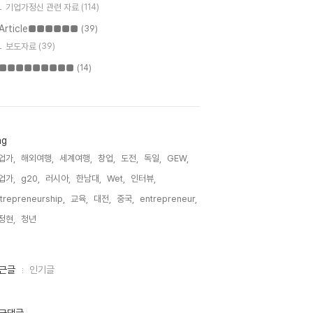
기업가정신 관련 자료
(114)
Article■■■■■■
(39)
보도자료
(39)
■■■■■■■■■
(14)
ag
업가,
해외여행,
세계여행,
창업,
도전,
독일,
GEW,
업가,
g20,
러시아,
한남대,
Wet,
인터뷰,
trepreneurship,
교육,
대전,
중국,
entrepreneur,
정현,
청년,
근글
인기글