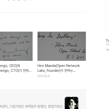
방
To
문
To
자
Ye
수
engo, CEO)와
Hiro Maeda(Open Network
Gengo, CTO)가 전하는
Labs, Founder)가 전하는
- 기업가정신 세계일주
희망메세지 - 기업가정신 세계일주
2011.10.11
화센터, 기업가정신 세계일주 탐험단, 창업가정신,