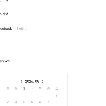
근댓글
지사항
acebook
Twitter
chives
lendar
2026. 08
일
월
화
수
목
금
토
1
2
3
4
5
6
7
8