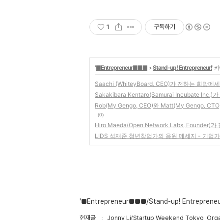
1
구독하기
'
■Entrepreneur■■■
>
Stand-up! Entrepreneur!
' 
Saachi (WhiteyBoard, CEO)가 전하는 희
Sakakibara Kentaro(Samurai Incubat
Rob(My Gengo, CEO)와 Matt(My Geng
(0)
Hiro Maeda(Open Network Labs, Fou
LIDS 석재준 청년창업가의 응원 메세지 - 기업
'■Entrepreneur■■■/Stand-up! Entreprene
현재글
Jonny Li(Startup Weekend Tokyo, 