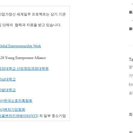
■
기업가정신 세계일주 프로젝트는 상기 기관
및 단체의
협력과 지원을 받고 있습니다.
■
lobal Entrepreneurship Week
20 Young Entrepreneur Alliance
T
창
중앙대학교 산업창업경영대학원
기
한남대학교
En
한밭대학교
송
(사)한국소호진흥협회
(사)벤처기업협회
최
최
서울벤처인큐베이터(SVI)
외
일부 중소기업
근
글
과
인