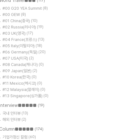
World Travel■■■
(117)
#00 G20 YEA Summit
(8)
#00 GEW
(8)
#01 China(중국)
(10)
#02 Russia(러시아)
(19)
#03 UK(영국)
(17)
#04 France(프랑스)
(13)
#05 Italy(이탈리아)
(18)
#06 Germany(독일)
(20)
#07 USA(미국)
(2)
#08 Canada(캐나다)
(0)
#09 Japan(일본)
(2)
#10 Korea(한국)
(0)
#11 Mexico(멕시코)
(0)
#12 Malaysia(말레이)
(0)
#13 Singapore(싱가폴)
(0)
Interview■■■■■
(19)
국내 인터뷰
(13)
해외 인터뷰
(2)
Column■■■■■
(174)
기업가정신 칼럼
(60)