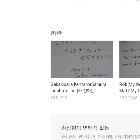
관련글
Sakakibara Kentaro(Samurai
Rob(My G
Incubate Inc.)가 전하는
Matt(My 
희망메세지 - 기업가정신 세계일주
희망메세지 
2011.11.18
2011.10.26
송정현의 변태적 활동
과학카페 쿠아 QUA, 게러지엠, 기업가정신 문