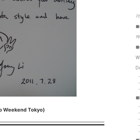
기
■
카
■
W
D
■
-up Weekend Tokyo)