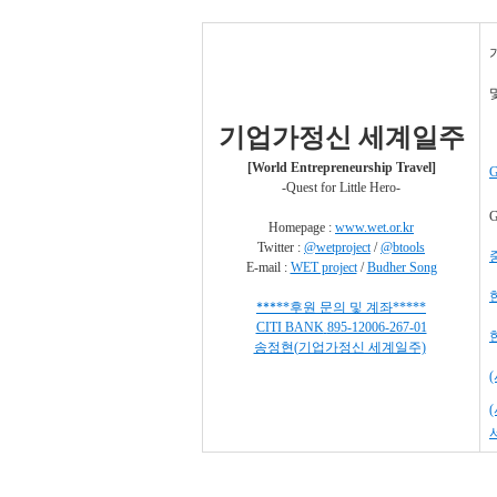
기업가정신 세계일주
[World Entrepreneurship Travel]
G
-Quest for Little Hero-
G
Homepage :
www.wet.or.kr
Twitter :
@wetproject
/
@btools
E-mail :
WET project
/
Budher Song
***
**
후원 문의 및 계좌
*
*
***
CITI BANK
895-12006-267-01
송정현(기업가정신 세계일주)