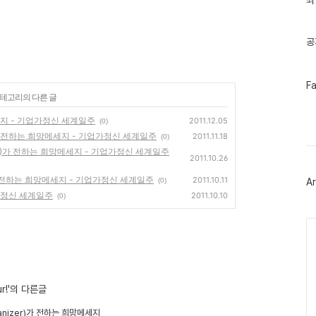
최
기
글
공
페
F
이
카테고리의 다른 글
스
북
망메세지 - 기업가정신 세계일주
2011.12.05
(0)
트
e Inc.)가 전하는 희망메세지 - 기업가정신 세계일주
2011.11.18
(0)
위
터
o, CTO)가 전하는 희망메세지 - 기업가정신 세계일주
2011.10.26
플
러
nder)가 전하는 희망메세지 - 기업가정신 세계일주
2011.10.11
Ar
(0)
그
가정신 세계일주
인
2011.10.10
(0)
Ca
ur!'의 다른글
Organizer)가 전하는 희망메세지