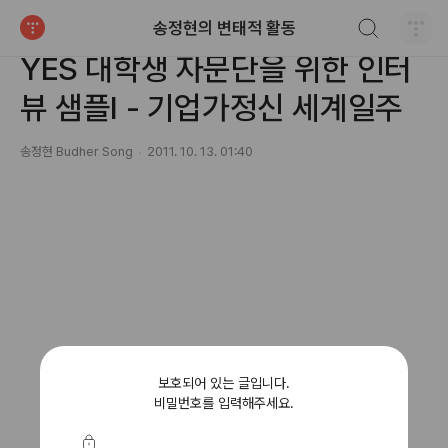
검색하기
송정현의 변태적 활동
■■■■■■■■■■
티스토리
YES 대학생 자문단을 위한 인터
뷰 샘플I - 기업가정신 세계일주
송정현 Budher Song
2011. 10. 13. 01:40
보호되어 있는 글입니다.
비밀번호를 입력해주세요.