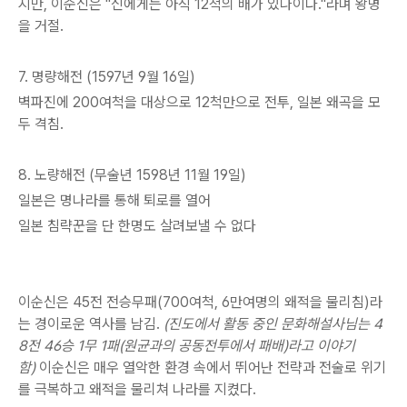
지만, 이순신은 "신에게는 아직 12척의 배가 있나이다."라며 왕명
을
거절.
7. 명량해전 (1597년 9월 16일)
벽파진에 200여척을 대상으로 12척만으로 전투, 일본 왜곡을 모
두 격침.
8. 노량해전 (무술년 1598년 11월 19일)
일본은 명나라를 통해 퇴로를 열어
일본 침략꾼을 단 한명도 살려보낼 수 없다
이순신은 45전 전승무패(700여척, 6만여명의 왜적을 물리침)라
는 경이로운 역사를 남김.
(진도에서 활동 중인 문화해설사님는 4
8전 46승 1무 1패(원균과의 공동전투에서 패배)라고 이야기
함)
이순신은 매우 열악한 환경 속에서 뛰어난 전략과 전술로 위기
를 극복하고 왜적을 물리쳐 나라를 지켰다.