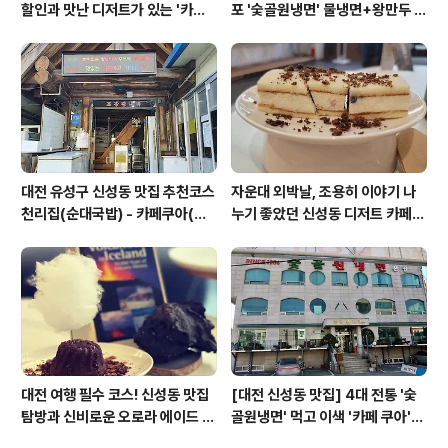
할인과 맛난 디저트가 있는 '카페
포 '숯골원냉면' 물냉면+왕만두 조
쿠아'
합& 식후 필수 코스 '카페 쿠아'
대전 유성구 신성동 맛집 추천코스
자운대 외박날, 조용히 이야기 나
천리집(순대국밥) - 카페쿠아(커
누기 좋았던 신성동 디저트 카페
피)
'카페쿠아'
대전 여행 필수 코스! 신성동 맛집
[대전 신성동 맛집] 4대 전통 '숯
탐방과 신비로운 오로라 에이드 체
골원냉면' 먹고 이색 '카페 쿠아'로
험
이어지는 실패 없는 하루 코스