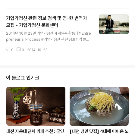
으로 참가했던 우주생물학 현장 탐사 프로젝트.지금 떠올
려봐도 무척이나 즐겁고 그리운 멤버들. 샤크만 베이. 서호
주에서 가장 외진 해안가인 이곳은 지구 초기역사를 연구
기업가정신 관련 정보 검색 및 영-한 번역가
하는 데 있어서 가장 핵심이 되는 지역. 35억년 전부터 지
구에 산소를 공급한 시아노박테리아라는 미생물 군락이 아
모집 - 기업가정신 문화센터
글 내용
직까지 남아있는 곳. 과학자들은 일반인이 출입가능한 헤
2014년 10월 23일 기업가정신 세계일주 활동과정Entre
멀린풀 대신 카블라포인트라는 해변에서 연구를 수행한다.
preneurial Process #기업가정신 관련 정보번역 활동
카블라포인트 스트로마톨라이트는 샤크만 베이 지역 중 스
#기업가정신 관련 정보 검색 및 영-한 번역가 모집 기업가
트로마톨라이트의 보존 상태가 가장 좋고, 다양한 형태의
0
0
2014. 10. 23.
정신과 관련된 정보에 대해 지속적으로 영한 번역을 도와
스트로마톨라이트를 관찰 할 수 있는..
줄 친구를 찾습니다. -모집대상 : 경영/사업 분야에 이해가
높은 친구 00명 -업무내용 : 기업가정신과 관련된 정보검
색 및 영한 번역 : 1일 1건 정도 분량(평균 1page) -모집신
청 : wetproject@네이버-활동비용 : 상의 후 결정 기업
이 블로그 인기글
가정신 문화센터Creative Director- Budher Song -
(Add Budher to your Linked-in / Facebook)기업
가정신 세계일주[World Entrepreneurship Travel]-
Q..
대전 자운대 근처 카페 추천 : 군인
[대전 냉면 맛집] 4대째 이어온 노