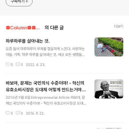
구독하기
더보기
■Column■■■■■/기업가정신 칼럼
의 다른 글
하루하루를 살아내는 것.
글 내용
요즘 들어 하루하루의 무게를 절실하게 느낀다. 사랑하는
아들. 가족. 하루 하루를 살아내는 것. 세상 모든 생명들이
그렇게 하루하루 충실하게 살아내서. 그래서. 그래서 아름
0
0
2022. 4. 23.
다운 것 같다.
바보야, 문제는 국민의식 수준이야! - 혁신의
유효소비시장은 도대체 어떻게 만드는거야? -
글 내용
기업가정신 문화센터
2016년 9월 8일 Entrepreneurial Article 바보야, 문
제는 국민의식 수준이야! - 혁신의 유효소비시장은 도대체
어떻게 만드는거야? 얼마 전부터 이 글이 SNS상에서 많이
0
0
2016. 9. 22.
돌았다. 바보야, 문제는 ‘시장’ 이야! – ‘스타트업’ 미국은 되
고, 한국은 안되는 이유 : 혁신의 유효 소비 시장 글쓴이는
제목처럼 한국은 혁신의 유효소비시장이 없기 때문에 스타