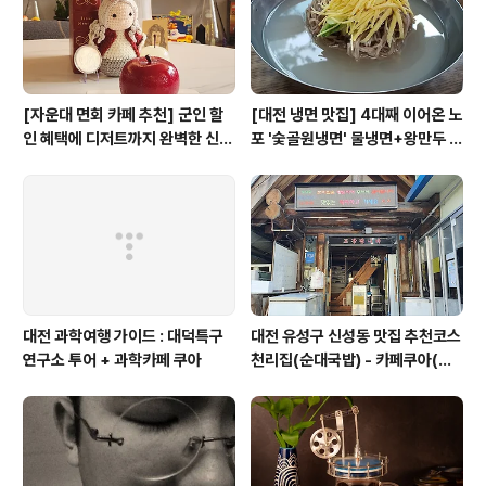
팅데이는 17일 오전부터 시작해 익일 오후에 마무리 되는
행사다. 총 25개 ..
[자운대 면회 카페 추천] 군인 할
[대전 냉면 맛집] 4대째 이어온 노
인 혜택에 디저트까지 완벽한 신성
포 '숯골원냉면' 물냉면+왕만두 조
동 카페쿠아(Cafe QUA)
합& 식후 필수 코스 '카페 쿠아'
대전 과학여행 가이드 : 대덕특구
대전 유성구 신성동 맛집 추천코스
연구소 투어 + 과학카페 쿠아
천리집(순대국밥) - 카페쿠아(커
피)