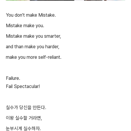
You don't make Mistake.
Mistake make you.
Mistake make you smarter,
and than make you harder,
make you more self-reliant.
Failure.
Fail Spectacular!
실수가 당신을 만든다.
이왕 실수할 거라면,
눈부시게 실수하자.