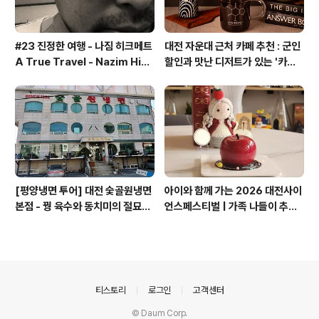
#23 진정한 여행 - 나짐 히크메트
대전 자운대 근처 카페 추천 : 군인
A True Travel - Nazim Hik
할인과 맛난 디저트가 있는 '카페
met - 기업가정신 세계일주
쿠아'
[평양냉면 투어] 대전 숯골원냉면
아이와 함께 가는 2026 대전사이
본점 - 꿩 육수와 동치미의 절묘한
언스페스티벌 | 가족 나들이 추천
경계(식후 디저트는 과학카페 쿠
코스 + 과학카페 쿠아
아)
의안내
티스토리
로그인
고객센터
© Daum Corp.