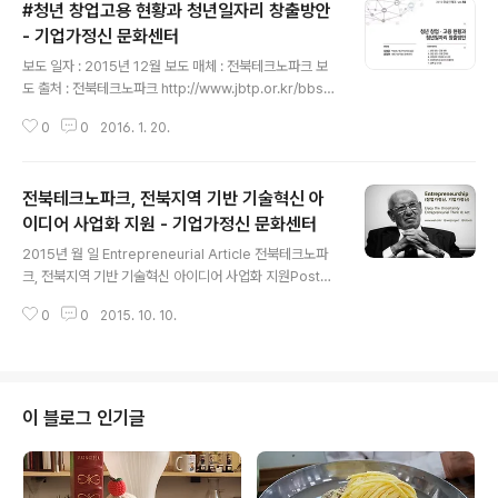
#청년 창업고용 현황과 청년일자리 창출방안
트업이 안된다라는 것을 논리정연하게 자신의 주장을 전개
하고 있다. 나는 글쓴이가 누구인지 잘 모른다. 그렇지만 나
- 기업가정신 문화센터
글 내용
와 비교할 수 없는, 그가 매우 글을 잘 쓰는 사람이라는 것
보도 일자 : 2015년 12월 보도 매체 : 전북테크노파크 보
은 확실하다. (부럽;;) 현장에 있으면 문제는 시장이라는 것
도 출처 : 전북테크노파크 http://www.jbtp.or.kr/bbs/b
을, 알만한 사람들은 다 안다. 애시당초, 규모의 문제이기도
oard.php?bo_table=issuetech&wr_id=52 창업/기
하지만, 규모가 적으니 유효소비시장의 규모도 적..
0
0
2016. 1. 20.
업가정신 관련 정보 #청년 창업고용 현황과 청년일자리 창
출방안 Issue & Tech 2015 vol.50 : 청년 창업고용 현
황과 청년 일자리 창출 방안저자 : 최명훈 책임연구원(전북
전북테크노파크, 전북지역 기반 기술혁신 아
테크노파크), 송정현 대표(기업가정신 문화센터) 첨부파일
: 이슈앤테크_vol.50_2015_.pdf (3.1M), Down : 27 1.
이디어 사업화 지원 - 기업가정신 문화센터
글 내용
청년 창업·고용 현황 2. 청년 창업·고용 문제점 3. 청년창업
2015년 월 일 Entrepreneurial Article 전북테크노파
지원제도 및 사업 4. 창업활성화 및 일자리 창출방안 5. 결
크, 전북지역 기반 기술혁신 아이디어 사업화 지원Posted
론 및 시사점 첨부파일 : 이슈앤테크_vol.50_2..
by: 송정현 2015/10/07in EventinShare사진 : 비즈니
0
0
2015. 10. 10.
스 아이디어 사업화 교육실습 현장7일 남원 스위트호텔에
서 전라북도의 창업기업 및 예비창업자의 비즈니스 아이디
어를 실제 수익모델을 개발하도록 돕기 위해 열리는 비즈
니스 아이디어 사업화 지원행사가 열렸다.이 행사는 산업
통상자원부, 한국산업기술진흥원이 주최하고 전북테크노
이 블로그 인기글
파크가 주관하는 비즈니스 아이디어(BI) 사업화 지원사업
으로, 아이디어에서 사업으로 고도화 작업을 하는 비즈니
스 모델 개발 컨설팅데이다.이번 비지니스 모델 개발 컨설