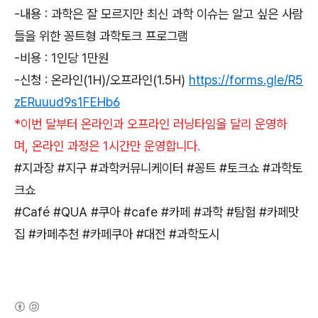
-내용 : 과학은 잘 모르지만 최신 과학 이슈는 알고 싶은 사람
들을 위한 꽁트형 과학토크 프로그램
-비용 : 1인당 1만원
-신청 : 온라인(1H)/오프라인(1.5H)
https://forms.gle/R5
zERuuud9s1FEHb6
*이번 달부터 온라인과 오프라인 러닝타임을 달리 운영하
며, 온라인 과정은 1시간만 운영합니다.
#지과장 #지구 #과학커뮤니케이터 #꽁트 #토크쇼 #과학토
크쇼
#Café #QUA #쿠아 #cafe #카페 #과학 #탐험 #카페맛
집 #카페추천 #카페쿠아 #대전 #과학도시
(새창열림)