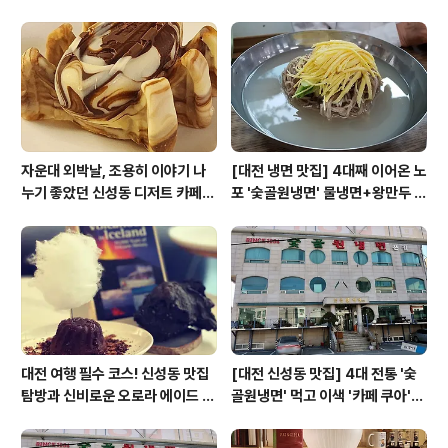
쿠아'
피)
자운대 외박날, 조용히 이야기 나
[대전 냉면 맛집] 4대째 이어온 노
누기 좋았던 신성동 디저트 카페
포 '숯골원냉면' 물냉면+왕만두 조
'카페쿠아'
합& 식후 필수 코스 '카페 쿠아'
대전 여행 필수 코스! 신성동 맛집
[대전 신성동 맛집] 4대 전통 '숯
탐방과 신비로운 오로라 에이드 체
골원냉면' 먹고 이색 '카페 쿠아'로
험
이어지는 실패 없는 하루 코스