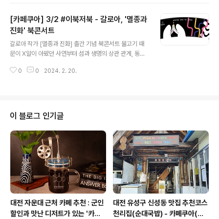
스제비나비 액자 제작 장소 : 카페쿠아 QUA (대전시 유성
구 신성로61번안길 53) 문의 : 042-867-5897 scienc
[카페쿠아] 3/2 #이북저북 - 갈로아, '멸종과
ecafekorea@gmail.com 신청 : https://forms.gle/
TaMhduhiktaCqyyK8 과학은 즐겁다 - QUA #매월체
진화' 북콘서트
글 내용
험 #나비정원 #이준섭 #작가 #곤충 #나비 #표본 #액자
갈로아 작가 [멸종과 진화] 출간 기념 북콘서트 물고기 때
#카페쿠아 #Café #QUA #쿠아 #cafe #카페 #과학 #
문이 X알이 아팠던 사연부터 섬과 생명의 상관 관계, 동물
탐험 #카페맛집 #이색카페
의 생태 등 이미 사라진, 사라져 가는 것들과 살아가고 있는
0
0
2024. 2. 20.
것들에 대한 작가의 애정 어린 시선. 일정 : 2024년 03월
02일(토) 11:00~12:00 강사 : 갈로아(김도윤 작가) 내용
: 멸종과 진화에 대해 북콘서트 + 팬 싸인회 장소 : 카페쿠
아 QUA (대전시 유성구 신성로61번안길 53) 비용 : 무료
문의 : 042-867-5897 sciencecafekorea@gmail.
이 블로그 인기글
com 신청 : https://forms.gle/GJCP2g1EBJPRdAg
t6 *현장에서 책을 구매하여, 출간 기념 저자 서명을 받으
실 수 있습니다. #이북저북 #북콘서트 #갈로아 #작가 #멸
종과진화 #..
대전 자운대 근처 카페 추천 : 군인
대전 유성구 신성동 맛집 추천코스
할인과 맛난 디저트가 있는 '카페
천리집(순대국밥) - 카페쿠아(커