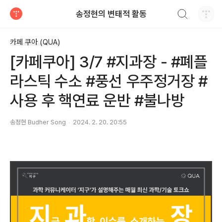
검색하기
송정현의 변태적 활동
티스토리
카페 쿠아 (QUA)
[카페쿠아] 3/7 #지과장 - #폐플
라스틱 수소 #풍선 우주정거장 #
사용 후 핵연료 운반 #불나방
송정현 Budher Song
2024. 2. 20. 20:55