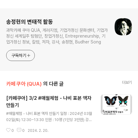
로그 정보
송정현의 변태적 활동
과학카페 쿠아 QUA, 게러지엠, 기업가정신 문화센터, 기업가
정신 세계일주 탐험단, 창업가정신, Entrepreneurship, 기
업가정신 정보, 칼럼, 저자, 강사, 송정현, Budher Song
구독하기
더보기
카페 쿠아 (QUA)
의 다른 글
[카페쿠아] 3/2 #매월체험 - 나비 표본 액자
만들기
글 내용
#매월체험 - 나비 표본 액자 만들기 일정 : 2024년 03월
02일(토) 12:30~13:30 인원 : 10명 (1인당 3만원) 강사
: 나비정원 이준섭 작가 내용 : 곤충 표본 개요 및 사례, 기곤
0
0
2024. 2. 20.
제비나비 표본 작업 체험 주쿤다갈구리네발나비 또는 파리