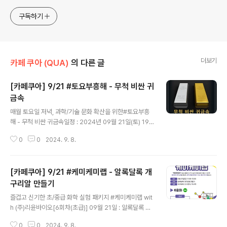
구독하기
더보기
카페 쿠아 (QUA)
의 다른 글
[카페쿠아] 9/21 #토요부흥해 - 무척 비싼 귀
금속
글 내용
매월 토요일 저녁, 과학/기술 문화 확산을 위한#토요부흥
해 - 무척 비싼 귀금속일정 : 2024년 09월 21일(토) 19:
00 ~ 21:00강사 : 광운대학교 장홍제 교수, 화학하악내용
0
0
2024. 9. 8.
: 후기전이원소에 대한 기원과 역사, 해당 원소들의 특장점,
다양한 산업 분야에서의 최신 활용 사례 등장소 : 카페쿠아
QUA (대전시 유성구 신성로61번안길 53)비용 : 1인당 1
[카페쿠아] 9/21 #케미케미랩 - 알록달록 개
만원문의 : 042-867-5897 sciencecafekorea@g
mail.com신청 : https://forms.gle/Q7vooY1c8bPm
구리알 만들기
글 내용
PgJs7#카페쿠아 #화학하악 #장홍제 #원소 #금 #백금
즐겁고 신기한 초/중급 화학 실험 패키지 #케미케미랩 wit
#은 #귀금속 #전이원소과학은 즐겁다 - QUA
h (주)리윤바이오[6회차(초급)] 09월 21일 : 알록달록 마
법의 개구리 알 만들기매월 셋째 주 토요일, 생활 속 다양한
0
0
2024. 9. 8.