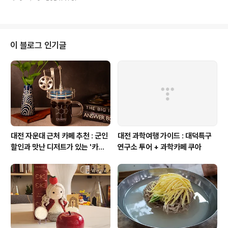
현상을 화학실험으로 알아보는 체험 프로그램일정 : 2024
년 09월 21일(토) 11:00 ~ 12:30랩장 : (주)리윤바이오
윤정인 박사내용 : 유기화학 / 산-염기 / 지시약신청 : http
s://event-us.kr/leeyunbio/event/89718문의 : (주)
리윤바이오 042-626-2685 / 010-7593-2685 / le
이 블로그 인기글
eyunbio@leeyunbio.com#리윤바이오 #화학 #문화
#카페쿠아 #쿠아 #과학 #기술
대전 자운대 근처 카페 추천 : 군인
대전 과학여행 가이드 : 대덕특구
할인과 맛난 디저트가 있는 '카페
연구소 투어 + 과학카페 쿠아
쿠아'