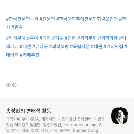
#한국천문연구원
#천문연
#한국아마추어천문학회
#오인천
#천
체
#관측
#카페쿠아
#쿠아
#과학
#기술
#탐험
#과학문화
#과학카페
#이
색카페
#대전
#유성구
#과학책방
#독립서점
#대관
#커피맛집
#
데이트
#카페추천
(새창열림)
로그 정보
송정현의 변태적 활동
과학카페 쿠아 QUA, 게러지엠, 기업가정신 문화센터, 기업가
정신 세계일주 탐험단, 창업가정신, Entrepreneurship, 기
업가정신 정보, 칼럼, 저자, 강사, 송정현, Budher Song