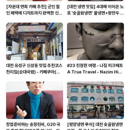
[자운대 면회 카페 추천] 군인 할
[대전 냉면 맛집] 4대째 이어온 노
인 혜택에 디저트까지 완벽한 신성
포 '숯골원냉면' 물냉면+왕만두 조
동 카페쿠아(Cafe QUA)
합& 식후 필수 코스 '카페 쿠아'
대전 유성구 신성동 맛집 추천코스
#23 진정한 여행 - 나짐 히크메트
천리집(순대국밥) - 카페쿠아(커
A True Travel - Nazim Hik
피)
met - 기업가정신 세계일주
창업준비하는 송정현씨, G20 국
[평양냉면 투어] 대전 숯골원냉면