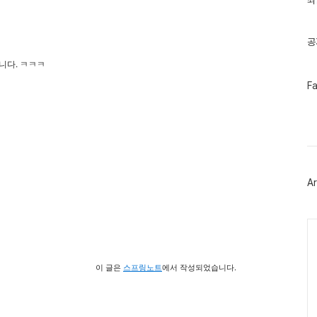
최
기
글
공
니다. ㅋㅋㅋ
페
F
이
스
북
트
위
터
플
러
Ar
그
인
Ca
이 글은
스프링노트
에서 작성되었습니다.