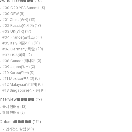
World Travel■■■
(117)
#00 G20 YEA Summit
(8)
#00 GEW
(8)
#01 China(중국)
(10)
#02 Russia(러시아)
(19)
#03 UK(영국)
(17)
#04 France(프랑스)
(13)
#05 Italy(이탈리아)
(18)
#06 Germany(독일)
(20)
#07 USA(미국)
(2)
#08 Canada(캐나다)
(0)
#09 Japan(일본)
(2)
#10 Korea(한국)
(0)
#11 Mexico(멕시코)
(0)
#12 Malaysia(말레이)
(0)
#13 Singapore(싱가폴)
(0)
Interview■■■■■
(19)
국내 인터뷰
(13)
해외 인터뷰
(2)
Column■■■■■
(174)
기업가정신 칼럼
(60)