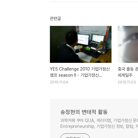
관련글
YES Challenge 2010 기업가정신
중국 출동 준
캠프 season II - 기업가정신
세계일주
세계일주
2010.11.04
2010.11.03
송정현의 변태적 활동
과학카페 쿠아 QUA, 게러지엠, 기업가정신 문
Entrepreneurship, 기업가정신 정보, 칼럼, 