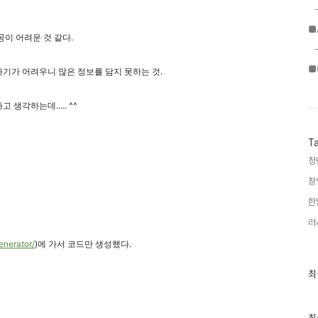
■
이 어려운 것 같다.
■
기가 어려우니 많은 정보를 담지 못하는 것.
생각하는데..... ^^
T
청
창
한
러
enerator/
)에 가서 코드만 생성했다.
최
최
근
글
과
인