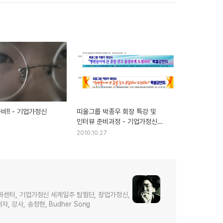
비!! - 기업가정신
띠울그룹 박종우 회장 특강 및
인터뷰 준비과정 - 기업가정신
세계일주
2010.10.27
화센터, 기업가정신 세계일주 탐험단, 창업가정신,
저자, 강사, 송정현, Budher Song