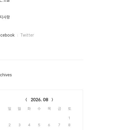
근댓글
지사항
acebook
Twitter
chives
lendar
2026. 08
일
월
화
수
목
금
토
1
2
3
4
5
6
7
8