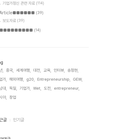
기업가정신 관련 자료
(114)
Article■■■■■■
(39)
보도자료
(39)
■■■■■■■■■
(14)
ag
년,
중국,
세계여행,
대전,
교육,
인터뷰,
송정현,
업가,
해외여행,
g20,
Entrepreneurship,
GEW,
남대,
독일,
기업가,
Wet,
도전,
entrepreneur,
시아,
창업,
근글
인기글