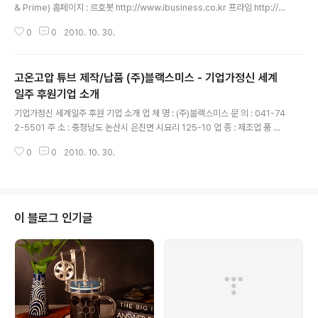
& Prime) 홈페이지 : 르호봇 http://www.ibusiness.co.kr 프라임 http://w
ww.primebc.co.kr 문 의 : 02-420-1016 주 소 : 각 지점별 상이함. 업 종 :
0
0
2010. 10. 30.
컨설팅, 서비스 회사소개 : 고품격 소호 사무실 비지니스 센터(전국 19개 센터,
640개 사무실 운영) 르호봇은 유/무선 고속 전용선 등 첨단 사무환경 인프라를
갖춘 사무실이 제공되고, 숙련된 업무능력을 갖춘 스텝을 귀사의 직원으로 활용
고온고압 튜브 제작/납품 (주)블랙스미스 - 기업가정신 세계
할 수 있으며, 네트워크 커뮤니티 내에서 다양한 입주사들간의 효율적인 정보와
아웃소싱의 교류를 통하여 비용절감과 함께 사업의 성공 가능성을 대폭 향상시
일주 후원기업 소개
글 내용
킨 소호형 비지니스 인큐베이터..
기업가정신 세계일주 후원 기업 소개 업 체 명 : (주)블랙스미스 문 의 : 041-74
2-5501 주 소 : 충청남도 논산시 은진면 시묘리 125-10 업 종 : 제조업 품 목 :
자동차 부품 등 이 글은 스프링노트에서 작성되었습니다.
0
0
2010. 10. 30.
이 블로그 인기글