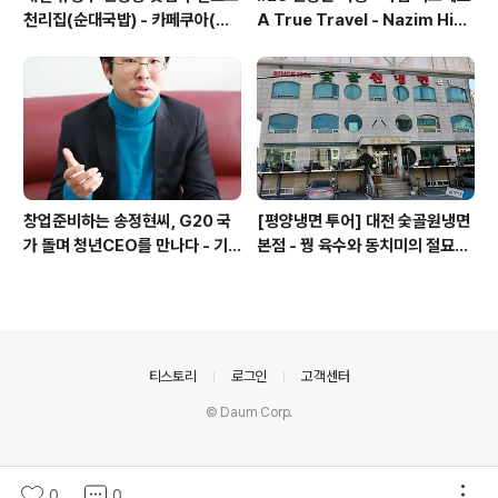
천리집(순대국밥) - 카페쿠아(커
A True Travel - Nazim Hik
피)
met - 기업가정신 세계일주
창업준비하는 송정현씨, G20 국
[평양냉면 투어] 대전 숯골원냉면
가 돌며 청년CEO를 만나다 - 기
본점 - 꿩 육수와 동치미의 절묘한
업가정신 세계일주
경계(식후 디저트는 과학카페 쿠
아)
의안내
티스토리
로그인
고객센터
© Daum Corp.
0
0