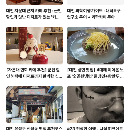
대전 자운대 근처 카페 추천 : 군인
대전 과학여행 가이드 : 대덕특구
할인과 맛난 디저트가 있는 '카페
연구소 투어 + 과학카페 쿠아
쿠아'
[자운대 면회 카페 추천] 군인 할
[대전 냉면 맛집] 4대째 이어온 노
인 혜택에 디저트까지 완벽한 신성
포 '숯골원냉면' 물냉면+왕만두 조
동 카페쿠아(Cafe QUA)
합& 식후 필수 코스 '카페 쿠아'
대전 유성구 신성동 맛집 추천코스
#23 진정한 여행 - 나짐 히크메트