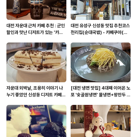
대전 자운대 근처 카페 추천 : 군인
대전 유성구 신성동 맛집 추천코스
할인과 맛난 디저트가 있는 '카페
천리집(순대국밥) - 카페쿠아(커
쿠아'
피)
자운대 외박날, 조용히 이야기 나
[대전 냉면 맛집] 4대째 이어온 노
누기 좋았던 신성동 디저트 카페
포 '숯골원냉면' 물냉면+왕만두 조
'카페쿠아'
합& 식후 필수 코스 '카페 쿠아'