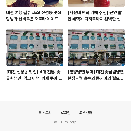
대전 여행 필수 코스! 신성동 맛집
[자운대 면회 카페 추천] 군인 할
탐방과 신비로운 오로라 에이드 체
인 혜택에 디저트까지 완벽한 신성
험
동 카페쿠아(Cafe QUA)
[대전 신성동 맛집] 4대 전통 '숯
[평양냉면 투어] 대전 숯골원냉면
골원냉면' 먹고 이색 '카페 쿠아'로
본점 - 꿩 육수와 동치미의 절묘한
이어지는 실패 없는 하루 코스
경계(식후 디저트는 과학카페 쿠
아)
의안내
티스토리
로그인
고객센터
© Daum Corp.