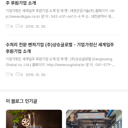
주 후원기업 소개
글 내용
기업가정신 세계일주 후원기업 소개 업 체 명 : 대경산업기술(주) 홈페이지 : htt
p://www.dkgas.co.kr 문 의 : 042-631-6613~4 주 소 : 대전광역시 대덕
구 오정동 99-3 대표이사 : 이재윤 업 종 : 제조업 품 목 : 절연틀램프, 가스배관
0
0
2010. 10. 30.
자재, 볼밸브, 가스메타기, 차량보호대 등 배관용 절연클램프 ※ 제품 특징 도시
가스 입상관인 전기 절연조치의 획기적 개선 녹물 발생이 없고 부식이 없으므로
미관이 수려 높낮이 조절이 가능하여 시공이 편리 유체 공급배관, 특히 가스 공
수처리 전문 벤처기업 (주)상승글로벌 - 기업가정신 세계일주
급배관에서는 접지전류나 누전전류 등의 전기 부식 방지 기능 밑받침 부분이 안
쪽으로 고정 할 수 있어 좁은 공간 및 코너 부분에 시공이 용이 기존 U볼트 형식
후원기업 소개
글 내용
고정의 단점인 지반침하 및 배관의 비틀림 등으로 인한 ..
기업가정신 세계일주 후원기업 소개 업 체 명 : (주)상승글로벌 (Sangsueng
Global co. Ltd.) 홈페이지 : http://www.ssglobal.kr 문 의 : 041-579-0
175~7 주 소 : 천안시 부대동 공주대학교 천안공과대학 산학협력관 307호 대
0
0
2010. 10. 30.
표이사 : 최호상 업 종 : 제조, 컨설팅 품 목 : 저수지 수질정화장치, 녹조제거용
특수선박, 황토살포용 특수선박 제작/판매 *수질정화용 특수선박 소개 동영상
*저수지 수질정화장치 소개 동영상 이 글은 스프링노트에서 작성되었습니다.
이 블로그 인기글