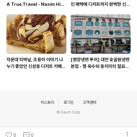
A True Travel - Nazim Hik
인 혜택에 디저트까지 완벽한 신성
met - 기업가정신 세계일주
동 카페쿠아(Cafe QUA)
자운대 외박날, 조용히 이야기 나
[평양냉면 투어] 대전 숯골원냉면
누기 좋았던 신성동 디저트 카페
본점 - 꿩 육수와 동치미의 절묘한
'카페쿠아'
경계(식후 디저트는 과학카페 쿠
아)
의안내
티스토리
로그인
고객센터
© Daum Corp.
0
0