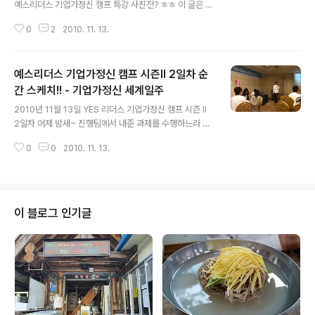
예스리더스 기업가정신 캠프 특강 사진전? ㅎㅎ 이 글은 스
프링노트에서 작성되었습니다.
0
2
2010. 11. 13.
예스리더스 기업가정신 캠프 시즌II 2일차 순
간 스케치!! - 기업가정신 세계일주
글 내용
2010년 11월 13일 YES 리더스 기업가정신 캠프 시즌 II
2일차 어제 밤새~ 진행팀에서 내준 과제를 수행하느라 밤
을 하얗게 태웠으리라. 다들 조금은 피곤한 내색이다. 밤새
0
0
2010. 11. 13.
머리를 맞대어 사업아이템에 대해 고민하고, 다양한 툴을
활용하여 중간 발표용 자료를 만들어서 발표를 하고 있다.
(사진 : 내가 멘토인 휴트리 조, 지역광고 앱에 대한 발표!!)
(사진 : 스마트 폰을 활용하여 발표장면을 동영상으로 촬영
하고 있는 우선군) (사진 : 요즘 사업아이템의 대세는 소셜
이 블로그 인기글
엔터프라이즈) 너도나도 다 착한기업, 좋은기업에 대한 고
민을 하기 시작한 것 같다. 거의 절반 정도는 사회적 기업을
지향하는 것 같다. 그런데, 나는 많은 사람들이 이 점은 알
아주었으면 한다. 굳이 사회적기업을 하지 않아도, 기업을
영..