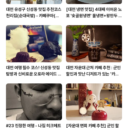
대전 유성구 신성동 맛집 추천코스
[대전 냉면 맛집] 4대째 이어온 노
천리집(순대국밥) - 카페쿠아(커
포 '숯골원냉면' 물냉면+왕만두 조
피)
합& 식후 필수 코스 '카페 쿠아'
대전 여행 필수 코스! 신성동 맛집
대전 자운대 근처 카페 추천 : 군인
탐방과 신비로운 오로라 에이드 체
할인과 맛난 디저트가 있는 '카페
험
쿠아'
#23 진정한 여행 - 나짐 히크메트
[자운대 면회 카페 추천] 군인 할