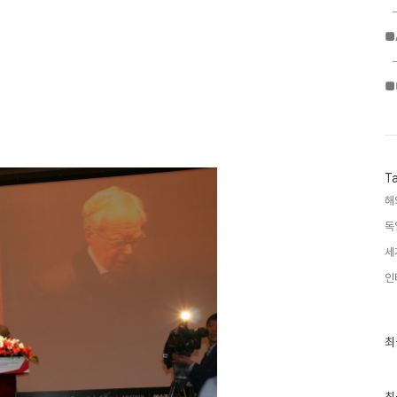
■
■
T
해
독
세
인
최
최
근
글
과
인