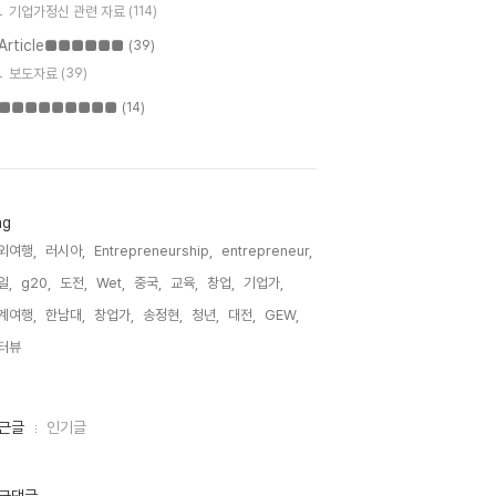
기업가정신 관련 자료
(114)
Article■■■■■■
(39)
보도자료
(39)
■■■■■■■■■
(14)
ag
외여행,
러시아,
Entrepreneurship,
entrepreneur,
일,
g20,
도전,
Wet,
중국,
교육,
창업,
기업가,
계여행,
한남대,
창업가,
송정현,
청년,
대전,
GEW,
터뷰,
근글
인기글