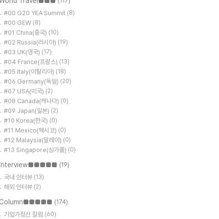
World Travel■■■
(117)
#00 G20 YEA Summit
(8)
#00 GEW
(8)
#01 China(중국)
(10)
#02 Russia(러시아)
(19)
#03 UK(영국)
(17)
#04 France(프랑스)
(13)
#05 Italy(이탈리아)
(18)
#06 Germany(독일)
(20)
#07 USA(미국)
(2)
#08 Canada(캐나다)
(0)
#09 Japan(일본)
(2)
#10 Korea(한국)
(0)
#11 Mexico(멕시코)
(0)
#12 Malaysia(말레이)
(0)
#13 Singapore(싱가폴)
(0)
Interview■■■■■
(19)
국내 인터뷰
(13)
해외 인터뷰
(2)
Column■■■■■
(174)
기업가정신 칼럼
(60)