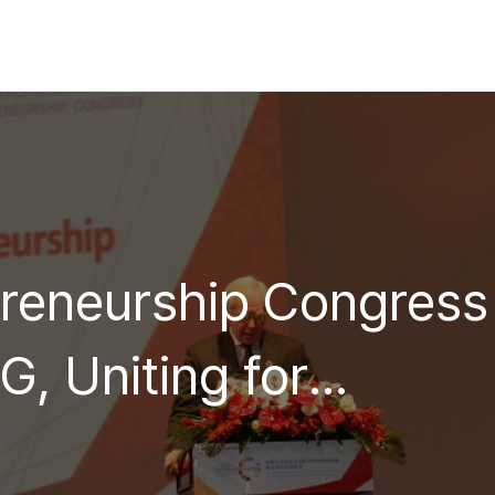
preneurship Congress
, Uniting for
rship - 기업가정신