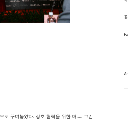
최
기
글
공
페
F
이
스
북
트
위
터
플
러
Ar
그
인
Ca
 꾸며놓았다. 상호 협력을 위한 머..... 그런