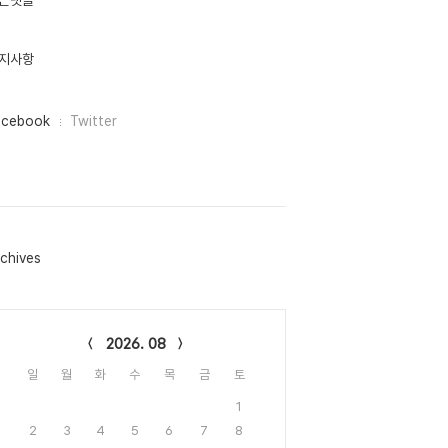
근댓글
지사항
acebook
Twitter
chives
lendar
2026. 08
일
월
화
수
목
금
토
1
2
3
4
5
6
7
8