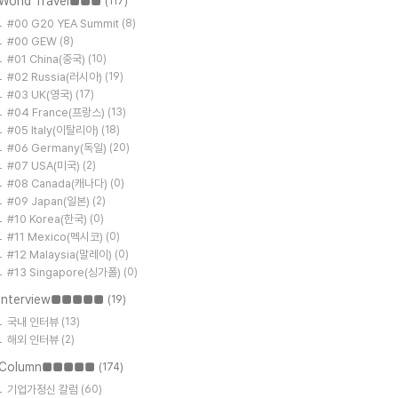
World Travel■■■
(117)
#00 G20 YEA Summit
(8)
#00 GEW
(8)
#01 China(중국)
(10)
#02 Russia(러시아)
(19)
#03 UK(영국)
(17)
#04 France(프랑스)
(13)
#05 Italy(이탈리아)
(18)
#06 Germany(독일)
(20)
#07 USA(미국)
(2)
#08 Canada(캐나다)
(0)
#09 Japan(일본)
(2)
#10 Korea(한국)
(0)
#11 Mexico(멕시코)
(0)
#12 Malaysia(말레이)
(0)
#13 Singapore(싱가폴)
(0)
Interview■■■■■
(19)
국내 인터뷰
(13)
해외 인터뷰
(2)
Column■■■■■
(174)
기업가정신 칼럼
(60)