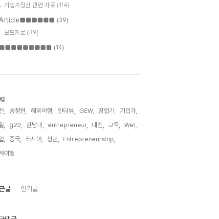
기업가정신 관련 자료
(114)
Article■■■■■■
(39)
보도자료
(39)
■■■■■■■■■
(14)
ag
전,
송정현,
해외여행,
인터뷰,
GEW,
창업가,
기업가,
일,
g20,
한남대,
entrepreneur,
대전,
교육,
Wet,
업,
중국,
러시아,
청년,
Entrepreneurship,
계여행,
근글
인기글