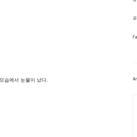
최
기
글
공
페
F
이
스
북
트
위
터
플
러
Ar
모습에서 눈물이 났다.
그
인
Ca