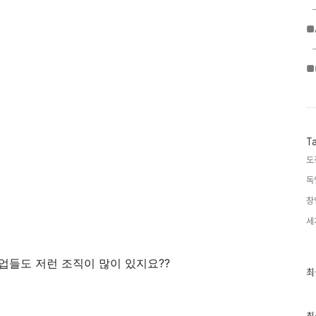
■
■
T
도
독
창
세
기업들도 저런 조직이 많이 있지요??
최
최
근
글
과
인