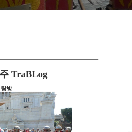
TraBLog
 탐방