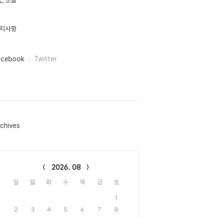
근댓글
지사항
acebook
Twitter
chives
lendar
2026. 08
일
월
화
수
목
금
토
1
2
3
4
5
6
7
8