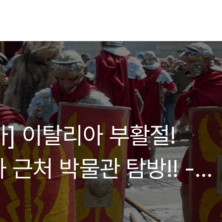
차] 이탈리아 부활절!
근처 박물관 탐방!! -
계일주