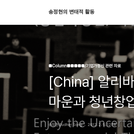
송정현의 변태적 활동
■Column■■■■■/기업가정신 관련 자료
[China] 알리
마운과 청년창업
기업가정신 세
송정현 Budher Song
2012. 2. 5. 12:18