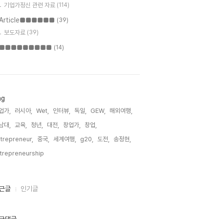
기업가정신 관련 자료
(114)
Article■■■■■■
(39)
보도자료
(39)
■■■■■■■■■
(14)
ag
업가,
러시아,
Wet,
인터뷰,
독일,
GEW,
해외여행,
남대,
교육,
청년,
대전,
창업가,
창업,
trepreneur,
중국,
세계여행,
g20,
도전,
송정현,
trepreneurship,
근글
인기글