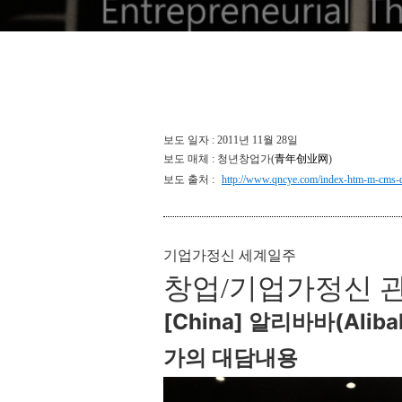
보도 일자 : 2011년 11월 28일
보도 매체 : 청년창업가(
青年创业网
)
보도 출처 :
http://www.qncye.com/index-htm-m-cms-q
기업가정신 세계일주
창업/기업가정신 
[China] 알리바바(Al
가의 대담내용