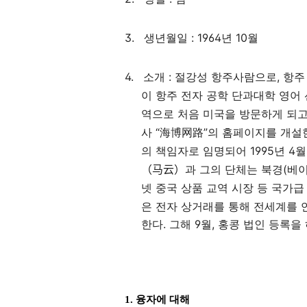
3.
: 1964
10
생년월일
년
월
4.
:
,
소개
절강성
항주사람으로
항주
이
항주
전자
공학
단과대학
영어
역으로
처음
미국을
방문하게
되
“
”
사
海博
网
路
의
홈페이지를
개설
1995
4
의
책임자로
임명되어
년
월
과 그의 단체는 북경
(
베
（马云）
넷
중국
상품
교역
시장
등
국가급
은 전자 상거래를 통해 전세계를
한다
.
그해
9
월
,
홍콩 법인 등록을
1.
융자에 대해