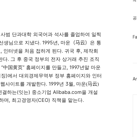
최
기
글
공
사범
단과대학
외국어과
석사를
졸업하여
일찍
페
F
이
. 1995
,
은
선생님으로
지냈다
년
마운
（马云）
통
스
,
.
,
북
고
인터넷을
처음
접하게
된다
귀국
후
제작회
트
.
한다
그
후
중국
정부의
전자
상거래
추진
조직
위
터
“
”
, 1997
中
国黄页
홈페이지를
만들고
년말
마운
플
이징
)
에서 대외경제무역부 정부
러
홈페이지와
인터
Ar
그
. 1999
3
,
웹사이트를
개발한다
년
월
마운(
马云)
인
 연결하는
(
잇는
)
중소기업
Alibaba.com
을 개설
Ca
 하며
,
최고경영자
(CEO) 직책
을 맡는다
.