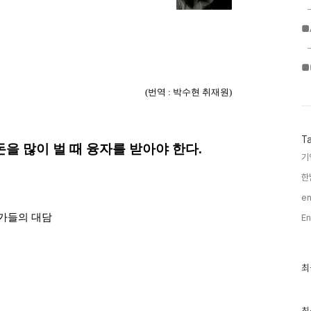
■
■
(번역 :
박수현 취재원)
T
돈을 많이 벌 때 융자를 받아야 한다
.
기
한
en
가들의 대담
En
최
최
근
글
과
인