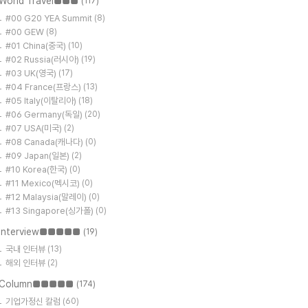
World Travel■■■
(117)
#00 G20 YEA Summit
(8)
#00 GEW
(8)
#01 China(중국)
(10)
#02 Russia(러시아)
(19)
#03 UK(영국)
(17)
#04 France(프랑스)
(13)
#05 Italy(이탈리아)
(18)
#06 Germany(독일)
(20)
#07 USA(미국)
(2)
#08 Canada(캐나다)
(0)
#09 Japan(일본)
(2)
#10 Korea(한국)
(0)
#11 Mexico(멕시코)
(0)
#12 Malaysia(말레이)
(0)
#13 Singapore(싱가폴)
(0)
Interview■■■■■
(19)
국내 인터뷰
(13)
해외 인터뷰
(2)
Column■■■■■
(174)
기업가정신 칼럼
(60)