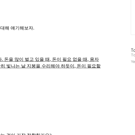
 대해 얘기해보자
.
방
To
문
To
다
.
돈을 많이 벌고 있을 때
,
돈이 필요 없을 때
,
융자
자
Ye
수
히 빛나는 날 지붕을 수리해야 하듯이
,
돈이 필요할