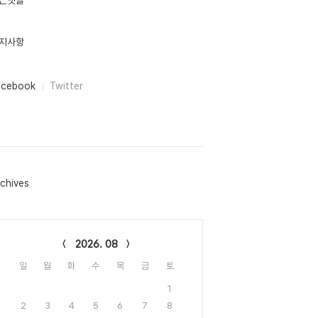
근댓글
지사항
acebook
Twitter
chives
lendar
2026. 08
일
월
화
수
목
금
토
1
2
3
4
5
6
7
8