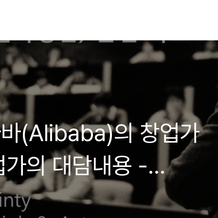
바바(Alibaba)의 창업가
가의 대담내용 -
계일주