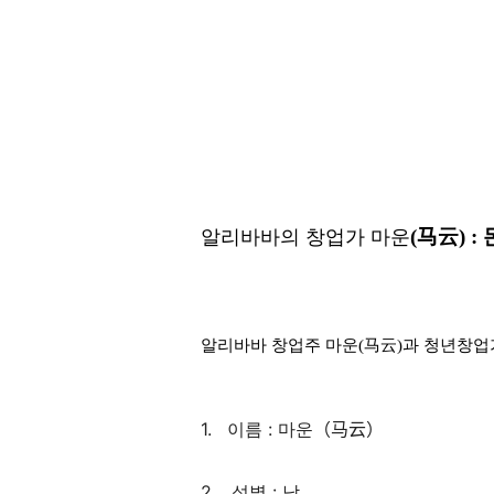
(
马
云
) :
알리바바의 창업가 마운
알리바바 창업주 마운
(
马
云
)과 청년
창업
1.
:
이름
마운
（马云）
2.
:
성별
남