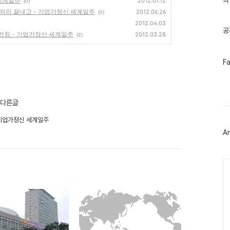
최
 세계일주
2012.07.12
(0)
기
처리 끝내고 - 기업가정신 세계일주
2012.06.26
(0)
글
2012.04.03
공
niv에 런칭 - 기업가정신 세계일주
2012.03.28
(2)
페
F
이
스
북
트
위
의 다른글
터
플
 기업가정신 세계일주
러
Ar
그
인
Ca