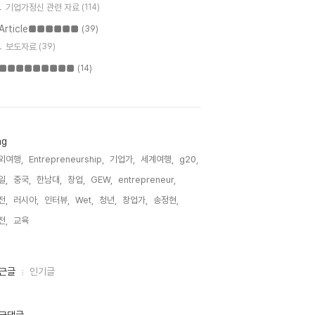
기업가정신 관련 자료
(114)
Article■■■■■■
(39)
보도자료
(39)
■■■■■■■■■
(14)
ag
외여행,
Entrepreneurship,
기업가,
세계여행,
g20,
일,
중국,
한남대,
창업,
GEW,
entrepreneur,
전,
러시아,
인터뷰,
Wet,
청년,
창업가,
송정현,
전,
교육,
근글
인기글