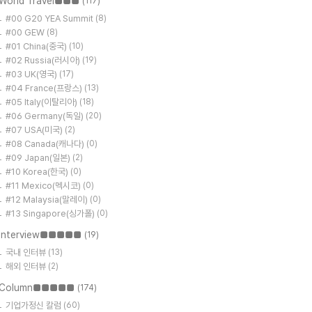
World Travel■■■
(117)
#00 G20 YEA Summit
(8)
#00 GEW
(8)
#01 China(중국)
(10)
#02 Russia(러시아)
(19)
#03 UK(영국)
(17)
#04 France(프랑스)
(13)
#05 Italy(이탈리아)
(18)
#06 Germany(독일)
(20)
#07 USA(미국)
(2)
#08 Canada(캐나다)
(0)
#09 Japan(일본)
(2)
#10 Korea(한국)
(0)
#11 Mexico(멕시코)
(0)
#12 Malaysia(말레이)
(0)
#13 Singapore(싱가폴)
(0)
Interview■■■■■
(19)
국내 인터뷰
(13)
해외 인터뷰
(2)
Column■■■■■
(174)
기업가정신 칼럼
(60)