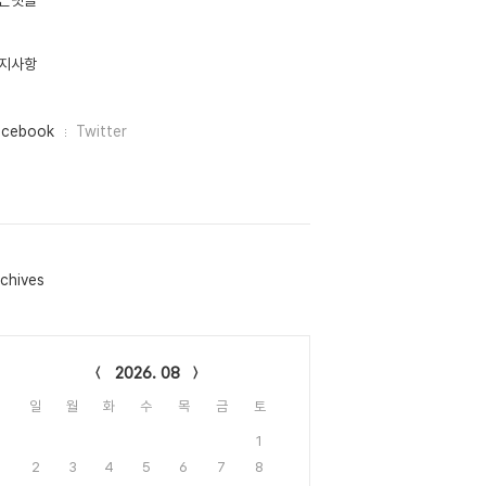
근댓글
지사항
acebook
Twitter
chives
lendar
2026. 08
일
월
화
수
목
금
토
1
2
3
4
5
6
7
8