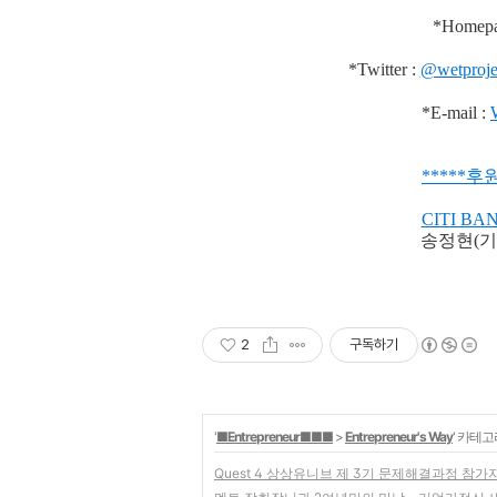
*Homepa
*Twitter :
@wetproje
*E-mail :
***
**
후원
CITI BA
송정현(기
2
구독하기
'
■Entrepreneur■■■
>
Entrepreneur's Way
' 카테고
Quest 4 상상유니브 제 3기 문제해결과정 참가