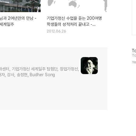
님과 2여년만의 만남 -
기업가정신 수업을 듣는 200여명
 세계일주
학생들의 성적처리 끝내고 -
기업가정신 세계일주
2012.06.26
방
To
문
To
자
Ye
수
화센터, 기업가정신 세계일주 탐험단, 창업가정신,
저자, 강사, 송정현, Budher Song