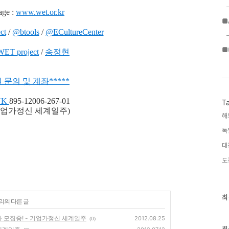
ge :
www.wet.or.kr
■
ct
/
@btools
/
@ECultureCenter
■
WET project
/
송정현
 문의 및 계좌
*
*
***
NK
895-12006-267-01
T
업가정신 세계일주)
해
독
대
도
최
최
리의 다른 글
근
글
자 모집중! - 기업가정신 세계일주
2012.08.25
(0)
과
인