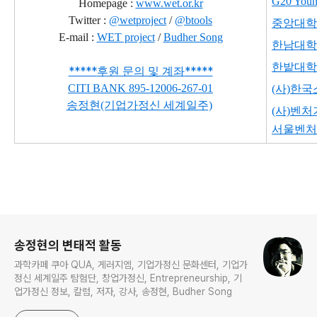
G20 Young
Homepage :
www.wet.or.kr
Twitter :
@wetproject
/
@btools
중앙대학
E-mail :
WET project
/
Budher Song
한남대학
한밭대학
*****
*****
후원 문의 및 계좌
CITI BANK
895-12006-267-01
(사)한
송정현(기업가정신 세계일주)
(사)벤
서울벤처
로그 정보
송정현의 변태적 활동
과학카페 쿠아 QUA, 게러지엠, 기업가정신 문화센터, 기업가
정신 세계일주 탐험단, 창업가정신, Entrepreneurship, 기
업가정신 정보, 칼럼, 저자, 강사, 송정현, Budher Song