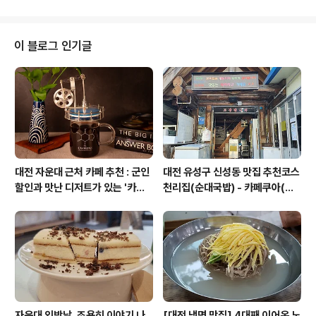
나은 창업문화와 환경을 만들기 위한 설문조사를 하고 있
습니다. 국가별로 최소한 50개 이상의 조사를 해오라네요.
ㅎㅎ 설문은 한글로 번역되어 있습니다. 걱정하지 마세요~
이 블로그 인기글
이거 설문응답자 수가 적으면, 국가적으로 좀 X팔립니다.
좀 웃기지만, 회의 참석하면 숫자가 많은 국가 대표들이 목
소리가 더 크거든요. 여러분들, 애국하신다고 생각하시고
다들 설문 부탁드립니다. 고맙습니다. Survey: http://..
대전 자운대 근처 카페 추천 : 군인
대전 유성구 신성동 맛집 추천코스
할인과 맛난 디저트가 있는 '카페
천리집(순대국밥) - 카페쿠아(커
쿠아'
피)
자운대 외박날, 조용히 이야기 나
[대전 냉면 맛집] 4대째 이어온 노