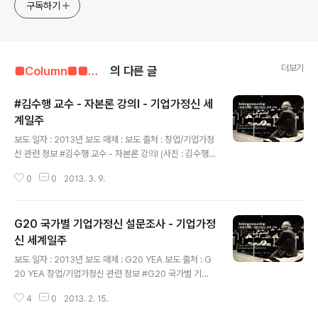
구독하기
더보기
■Column■■■■■/기업가정신 관련 자료
의 다른 글
#김수행 교수 - 자본론 강의I - 기업가정신 세
계일주
글 내용
보도 일자 : 2013년 보도 매체 : 보도 출처 : 창업/기업가정
신 관련 정보 #김수행 교수 - 자본론 강의I (사진 : 김수행
前 서울대학교 교수) (Add Budher to your Linked-in
0
0
2013. 3. 9.
/ Facebook) 기업가정신 세계일주[World Entrepren
eurship Travel]-Quest for Little Hero- Homepa
ge : www.wet.or.krTwitter : @wetproject / @bto
G20 국가별 기업가정신 설문조사 - 기업가정
olsE-mail : WET project / Budher Song *****후
원 문의 및 계좌*****CITI BANK 895-12006-267-
신 세계일주
글 내용
01송정현(기업가정신 세계일주) 기업가정신 세계일주 프
보도 일자 : 2013년 보도 매체 : G20 YEA 보도 출처 : G
로젝트는 아래 기관 및 단체의 협력과 지원을 받고 있습니
20 YEA 창업/기업가정신 관련 정보 #G20 국가별 기업
다. Global E..
가정신 설문조사 설문조사 좀 부탁드리겠습니다. 제가 Sh
4
0
2013. 2. 15.
erpa로 활동하고 있는 G20 청년창업가연맹(G20YEA)
에서 Ernst & Young사와 함께 청년창업가를 위해 좀 더