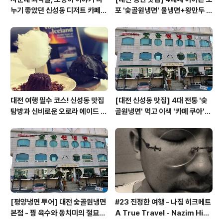
누기 좋았던 신성동 디저트 카페
포 '숯골원냉면' 물냉면+왕만두 조
'카페쿠아'
합& 식후 필수 코스 '카페 쿠아'
대전 여행 필수 코스! 신성동 맛집
[대전 신성동 맛집] 4대 전통 '숯
탐방과 신비로운 오로라 에이드 체
골원냉면' 먹고 이색 '카페 쿠아'로
험
이어지는 실패 없는 하루 코스
[평양냉면 투어] 대전 숯골원냉면
#23 진정한 여행 - 나짐 히크메트
본점 - 꿩 육수와 동치미의 절묘한
A True Travel - Nazim Hik