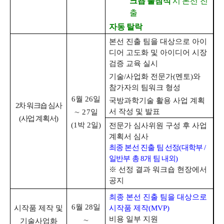
크숍 불참석
시 본선 진
출
자동 탈락
본선 진출 팀을 대상으로 아이
디어 고도화 및 아이디어 시장
검증 교육 실시
기술
/
사업화 전문가
(
멘토
)
와
참가자의 팀워크 형성
6
월
26
일
국방과학기술 활용 사업 계획
2
차 워크숍 심사
서 작성 및 발표
∼
27
일
(
사업 계획서
)
(1
박
2
일
)
전문가 심사위원 구성 후 사업
계획서 심사
최종 본선 진출 팀 선정
(
대학부
/
일반부 총
8
개 팀 내외
)
※
선정 결과 워크숍 현장에서
공지
최종 본선 진출 팀을 대상으로
6
월
28
일
시작품 제작 및
시작품 제작
(MVP)
비용 일부 지원
∼
기술사업화