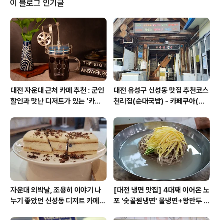
이 블로그 인기글
C) 1층 INNO Startup (대전 유성구 대덕대로 593 대덕
테크비즈센터) ■ 문의 : 042-865-7081 / inno@inno
startup.kr※ 대덕테크비즈센터의 주차공간이 협소하여
주차가 어려..
대전 자운대 근처 카페 추천 : 군인
대전 유성구 신성동 맛집 추천코스
할인과 맛난 디저트가 있는 '카페
천리집(순대국밥) - 카페쿠아(커
쿠아'
피)
자운대 외박날, 조용히 이야기 나
[대전 냉면 맛집] 4대째 이어온 노
누기 좋았던 신성동 디저트 카페
포 '숯골원냉면' 물냉면+왕만두 조
'카페쿠아'
합& 식후 필수 코스 '카페 쿠아'