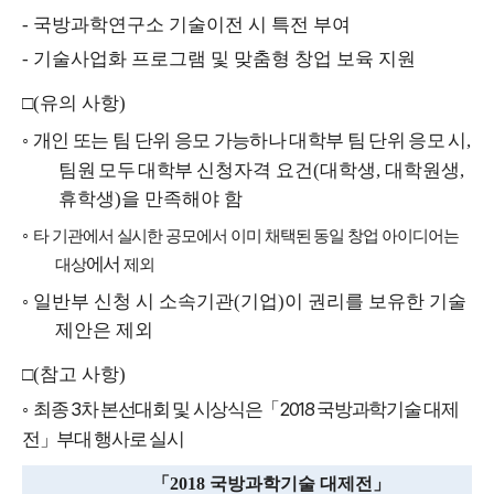
-
국방과학연구소 기술이전 시 특전 부여
-
기술사업화 프로그램 및 맞춤형 창업 보육 지원
□
(
유의 사항
)
◦
개인 또는 팀 단위 응모 가능하나 대학부 팀 단위 응모 시
,
팀원 모두 대학부
신청자격 요건
(
대학생
,
대학원생
,
휴학생
)
을 만족해야 함
◦
타 기관에서 실시한 공모에서 이미 채택된 동일 창업 아이디어는
에서
대상
제외
◦
일반부 신청 시 소속기관
(
기업
)
이 권리를 보유한 기술
제안은 제외
□
(
참고 사항
)
3
2018
◦
최종
차 본선대회 및 시상식은
「
국방과학기술 대제
전
」
부대 행사로 실시
「
2018
국방과학기술 대제전
」