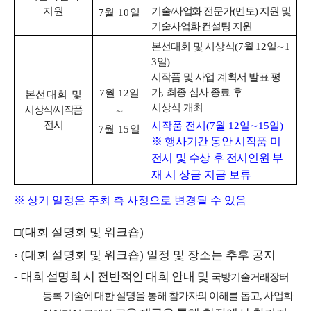
지원
기술
/
사업화 전문가
(
멘토
)
지원 및
7
월
10
일
기술사업화 컨설팅 지원
본선대회 및 시상식
(7
월
12
일
∼
1
3
일
)
시작품 및 사업 계획서 발표 평
가
,
최종 심사 종료 후
7
월
12
일
본선대회 및
시상식 개최
시상식
/
시작품
∼
전시
시작품 전시
(7
월
12
일
∼
15
일
)
7
월
15
일
※
행사기간 동안 시작품 미
전시 및 수상 후 전시인원
부
재 시 상금 지금 보류
※
상기 일정은 주최 측 사정으로 변경될 수 있음
□
(
대회 설명회 및 워크숍
)
◦
(
대회 설명회 및 워크숍
)
일정 및 장소는 추후 공지
-
대회 설명회 시 전반적인 대회 안내 및
국방기술거래장터
등록 기술에
대한 설명을 통해 참가자의 이해를 돕고
,
사업화