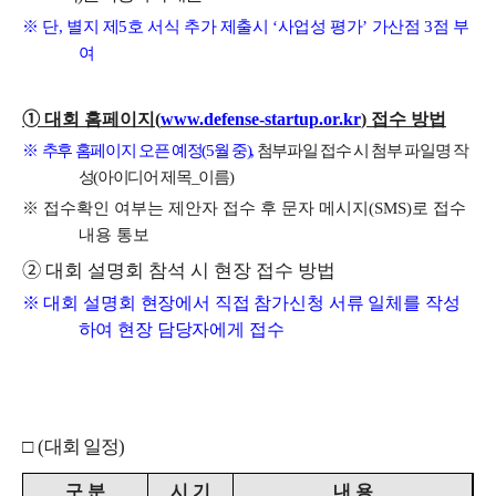
※
단
,
별지 제
5
호 서식 추가 제출시
‘
사업성 평가
’
가산점
3
점 부
여
➀
대회 홈페이지
(
www.defense-startup.or.kr
)
접수 방법
※
추후 홈페이지 오픈 예정
(5
월 중
),
첨부파일 접수 시 첨부 파일명 작
성
(
아이디어 제목
_
이름
)
※
접수확인 여부는 제안자 접수 후 문자 메시지
(SMS)
로 접수
내용 통보
➁
대회 설명회 참석 시 현장 접수 방법
※
대회 설명회 현장에서 직접 참가신청 서류 일체를 작성
하여 현장 담당자에게 접수
□
(
대회 일정
)
구 분
시 기
내 용