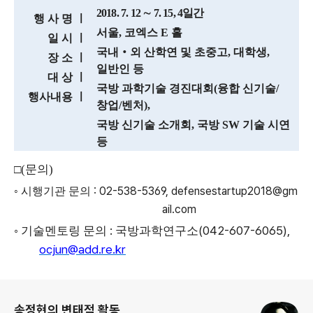
2018. 7. 12
∼
7. 15, 4
일간
행 사 명
ㅣ
서울
,
코엑스
E
홀
일 시
ㅣ
국내
‧
외 산학연 및 초중고
,
대학생
,
장 소
ㅣ
일반인 등
대 상
ㅣ
국방 과학기술 경진대회
(
융합 신기술
/
행사내용
ㅣ
창업
/
벤처
),
국방 신기술 소개회
,
국방
SW
기술 시연
등
□
(
문의
)
: 02-538-5369, defensestartup2018@gm
◦
시행기관 문의
ail.com
:
(042-607-6065),
◦
기술멘토링 문의
국방과학연구소
ocjun@add.re.kr
로그 정보
송정현의 변태적 활동