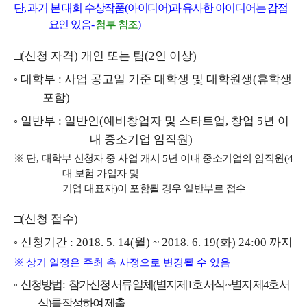
단
,
과거 본 대회 수상작품
(
아이디어
)
과 유사한 아이디어는 감점
요인 있음
-
첨부 참조
)
□
(
신청 자격
)
개인 또는 팀
(2
인 이상
)
◦
대학부
:
사업 공고일 기준 대학생 및 대학원생
(
휴학생
포함
)
◦
일반부
:
일반인
(
예비창업자 및 스타트업
,
창업
5
년 이
내 중소기업 임직원
)
※
단
,
대학부 신청자 중 사업 개시
5
년 이내 중소기업의 임직원
(4
대 보험 가입자 및
기업 대표자
)
이 포함될 경우 일반부로 접수
□
(
신청 접수
)
◦
신청기간
: 2018. 5. 14(
월
) ~ 2018. 6. 19(
화
) 24:00
까지
※
상기 일정은 주최 측 사정으로 변경될 수 있음
◦
신청방법
:
참가신청 서류 일체
(
별지 제
1
호 서식
~
별지 제
4
호 서
식
)
를 작성하여 제출