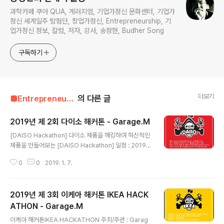
과학카페 쿠아 QUA, 게러지엠, 기업가정신 문화센터, 기업가
정신 세계일주 탐험단, 창업가정신, Entrepreneurship, 기
업가정신 정보, 칼럼, 저자, 강사, 송정현, Budher Song
구독하기
더보기
■Entrepreneur■■■/Entrepreneur's Timetable
의 다른 글
2019년 제 2회 다이소 해커톤 - Garage.M
글 내용
[DAISO Hackathon] 다이소 제품을 해킹하여 혁신적인
제품을 만들어보는 [DAISO Hackathon] 일정 : 2019년
1월 26일(토) 10:00 – 27일(일) 17:00 장소 : 팹랩대전
0
0
2019. 1. 7.
(대전시 서구 월평동 728번지 1층) 대상 : 다이소 해킹 및
이동수단 메이킹에 관심있는 누구나 신청 : 2019년 1월 2
1일(월) 18:00까지 아래 링크로 신청 https://goo.gl/for
2019년 제 3회 이케아 해커톤 IKEA HACK
ms/Af7qruLkzZrkWvVy2 (선정결과 공지 22일) 주제
: 다이소 제품을 해킹하여 즐겁고 재미난 제품 컨셉 개발1.
ATHON - Garage.M
글 내용
모빌리티 제품 : 모빌리티 장난감, 카트 등 이동수단 관련
이케아 해커톤IKEA HACKATHON 주최/주관 : Garag