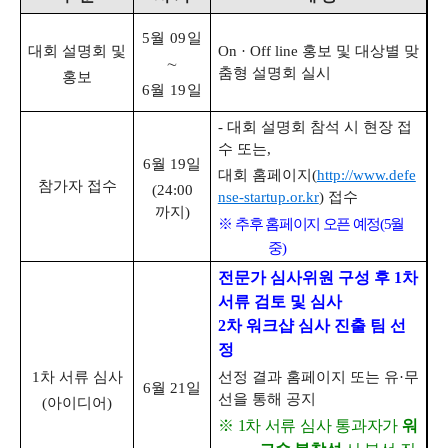
5
월
09
일
대회 설명회 및
On · Off line
홍보 및 대상별 맞
∼
춤형 설명회 실시
홍보
6
월
19
일
-
대회 설명회 참석 시 현장 접
수 또는
,
6
월
19
일
대회 홈페이지
(
http://www.defe
참가자 접수
(24:00
nse-startup.or.kr
)
접수
까지
)
※
추후 홈페이지 오픈 예정
(5
월
중
)
전문가 심사위원 구성 후
1
차
서류 검토 및 심사
2
차 워크샵 심사 진출 팀 선
정
선정 결과 홈페이지 또는 유
·
무
1
차 서류 심사
6
월
21
일
선을 통해 공지
(
아이디어
)
※
1
차 서류 심사 통과자가
워