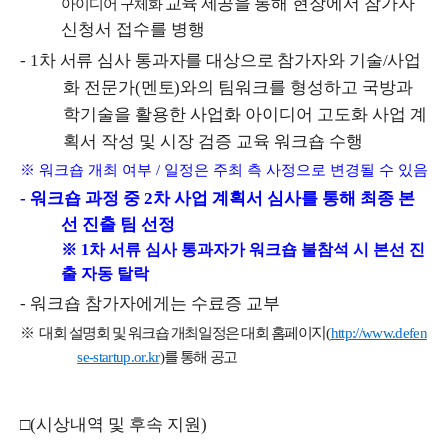
교육 제공을
통해 현장에서 참가자
아이디어 구체화
신청서 접수를 병행
-
1
차 서류 심사 통과자를 대상으로 참가자와 기술
/
사업
화 전문가
(
멘토
)
와의
팀워크를 형성하고 국방과
학기술을 활용한 사업화 아이디어 고도화 사업 계
획서 작성 및 시장 검증 교육 워크숍 수행
※
워크숍 개최 여부
/
일정은 주최 측 사정으로 변경될 수 있음
-
워크숍 과정 중
2
차 사업 계획서 심사를 통해 최종 본
선 진출 팀 선정
※
1
차 서류 심사 통과자가 워크숍 불참석 시 본선 진
출 자동 탈락
-
워크숍 참가자에게는 수료증 교부
지
※
대회
설명회 및 워크숍 개최일정은 대회 홈페이
(
http://www.defen
se-startup.or.kr
)
를 통해 공고
□
(
시상내역 및 후속 지원
)