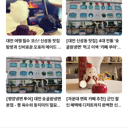
대전 여행 필수 코스! 신성동 맛집
[대전 신성동 맛집] 4대 전통 '숯
탐방과 신비로운 오로라 에이드 체
골원냉면' 먹고 이색 '카페 쿠아'로
험
이어지는 실패 없는 하루 코스
[평양냉면 투어] 대전 숯골원냉면
[자운대 면회 카페 추천] 군인 할
본점 - 꿩 육수와 동치미의 절묘한
인 혜택에 디저트까지 완벽한 신성
경계(식후 디저트는 과학카페 쿠
동 카페쿠아(Cafe QUA)
아)