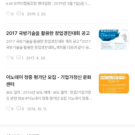
제품군 개발 2. 일반 제품 : 세상의 모든 제품군 개발 (생활
e.M 코끼리협동조합 행사일정 : 2019년 3월 1일(금) 10:
용품, 소품, 가구, IoT 전자제품 등 범위 제한 없..
00 - 2일(토) 18:00 행사장소 : 이케아 광명점, 대교 HRD
0
0
2019. 2. 20.
센터(광명) 모집인원 : 20명(선발) 해킹내용 : 이케아 제품
을 해킹해서 새로운 모빌리티 디바이스, 혁신적인 제품/서
비스를 만들어보는 해커톤 Track 1. 모빌리티 제품군 Tra
2017 국방기술을 활용한 창업경진대회 공고
ck 2. 일반 제품/서비스군참가신청 : https://goo.gl/for
글 내용
ms/JvqEAeodbkftfatx2 신청기간 : 2019년 02월 25
2017 국방기술을 활용한 창업경진대회 개최 공고 『2017
일 18:00까지 참가비용 : 없음 행사집결 : 3월 1일 10:00
국방기술을 활용한 창업경진대회』개최를 다음과 같이 공
이케아 광명점 1층 로비에서 집결 문 의 : 010-5455-58
고하오니 많은 관심과 참여를 바랍니다. 2017년 4월 10
97 dr.budhersong@gmail.com 협 업..
0
1
2017. 4. 30.
일방 위 사 업 청 장□(목적) 국방기술을 활용한 사업화 아
이디어 공모를 통해 국방기술의 민간이전 활성화 기반 마
련 및 국내 창업분위기 조성□(신청 분야) 기계/소재, 전기/
이노데이 청중 평가단 모집 - 기업가정신 문화
전자, 정보/통신, 화학, 바이오/의료, 에너지/자원, 지식서비
스 등 全 산업 분야 ◦ 국방기술을 활용한 全 산업 분야 적
센터
글 내용
용 사업화 아이디어※ 국방기술 : 국방기술거래장터(http://
보도 일자 : 2016년 보도 매체 : 보도 출처 : 창업/기업가정
techmart.dtaq.re.kr)에 등록된 기술□(신청 자격) 개인
신 관련 정보 #이노데이 청중 평가단 모집 이노데이 청중
또는 팀(2인 이상)◦ 대학부 : 사업 공고일 기준 대학생 및
평가단 모집 [이노데이는 대덕특구 코워킹스페이스인 이노
대학원생(휴학생 포함)◦ 일반부 : 일반인(예비창..
0
0
2016. 10. 11.
스타트업에서 진행하는 IR Day로 기업의 투자유치 활성화
를 위해 개최하는 행사입니다]■ 내용 : INNO Day 청중
평가단 모집 (선착순 30명) ■ 혜택 : 스타벅스 커피 상품
권 ■ 일정 : 2016년 10월 13일 15시~17시 ■ 참가신청 :
http://bit.ly/join_inno ■ 장소 : 대덕테크비즈센터(TB