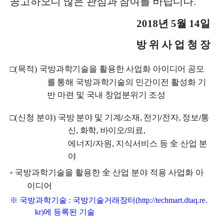
공고하오니 많은 관심과 참여를 바랍니다
.
2018
년
5
월
14
일
방 위 사 업 청 장
□
(
목적
)
국방과학기술을 활용한 사업화 아이디어 공모
를 통해 국방과학기술의
민간이전 활성화 기
반 마련 및 국내 창업분위기 조성
□
(
신청 분야
)
국방 분야 및 기계
/
소재
,
전기
/
전자
,
정보
/
통
신
,
화학
,
바이오
/
의료
,
에너지
/
자원
,
지식서비스 등
全
산업 분
야
◦
국방과학기술을 활용한
全
산업 분야 적용 사업화 아
이디어
※
국방과학기술
:
국방기술거래장터
(http://techmart.dtaq.re.
kr)
에 등록된 기술