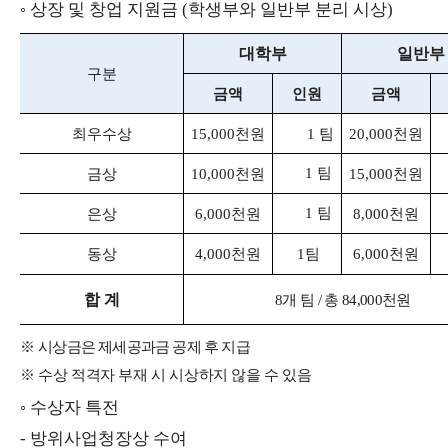
◦
상장 및 창업 지원금
(
학생부와 일반부 분리 시상
)
대학부
일반부
구분
금액
인원
금액
최우수상
15,000
천원
1
팀
20,000
천원
1
팀
금상
10,000
천원
15,000
천원
1
팀
은상
6,000
천원
8,000
천원
동상
4,000
천원
1
팀
6,000
천원
합 계
8
개 팀
/
총
84,000
천원
※
시상금은 제세공과금 공제 후 지급
※
수상 적격자 부재 시 시상하지 않을 수 있음
◦
수상자 특전
-
방위사업청장상 수여