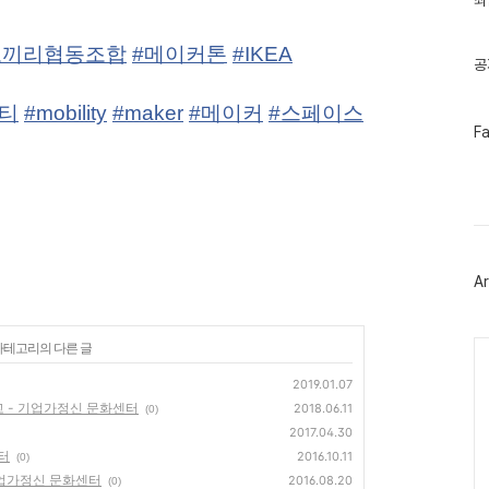
최
기
글
코끼리협동조합
#
메이커톤
#
IKEA
공
티
#
mobility
#
maker
#
메이커
#
스페이스
페
F
이
스
북
트
위
터
플
러
Ar
그
인
Ca
 카테고리의 다른 글
2019.01.07
고 - 기업가정신 문화센터
2018.06.11
(0)
2017.04.30
터
2016.10.11
(0)
기업가정신 문화센터
2016.08.20
(0)