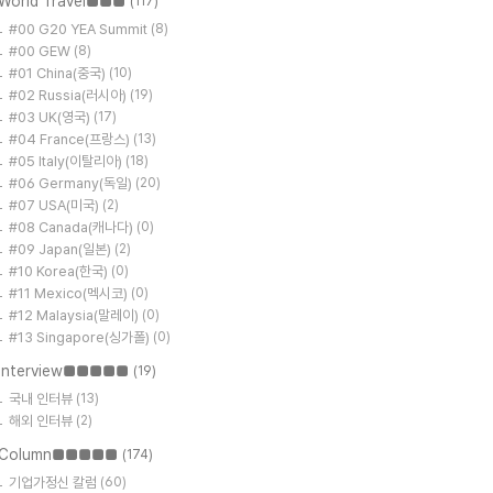
World Travel■■■
(117)
#00 G20 YEA Summit
(8)
#00 GEW
(8)
#01 China(중국)
(10)
#02 Russia(러시아)
(19)
#03 UK(영국)
(17)
#04 France(프랑스)
(13)
#05 Italy(이탈리아)
(18)
#06 Germany(독일)
(20)
#07 USA(미국)
(2)
#08 Canada(캐나다)
(0)
#09 Japan(일본)
(2)
#10 Korea(한국)
(0)
#11 Mexico(멕시코)
(0)
#12 Malaysia(말레이)
(0)
#13 Singapore(싱가폴)
(0)
Interview■■■■■
(19)
국내 인터뷰
(13)
해외 인터뷰
(2)
Column■■■■■
(174)
기업가정신 칼럼
(60)