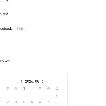
근댓글
지사항
acebook
Twitter
chives
lendar
2026. 08
일
월
화
수
목
금
토
1
2
3
4
5
6
7
8