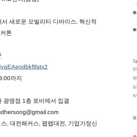
■
해서 새로운 모빌리티 디바이스,
혁신적
■
해커톤
군
T
/JvqEAeodbkftfatx2
한
8:00까지
청
송
독
이케아 광명점 1층 로비에서 집결
udhersong@gmail.com
최
최
근
스, 대전해커스, 팹랩대전, 기업가정신
글
과
인