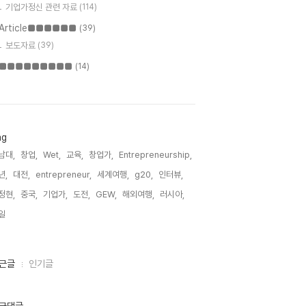
기업가정신 관련 자료
(114)
Article■■■■■■
(39)
보도자료
(39)
■■■■■■■■■
(14)
ag
남대,
창업,
Wet,
교육,
창업가,
Entrepreneurship,
년,
대전,
entrepreneur,
세계여행,
g20,
인터뷰,
정현,
중국,
기업가,
도전,
GEW,
해외여행,
러시아,
일,
근글
인기글