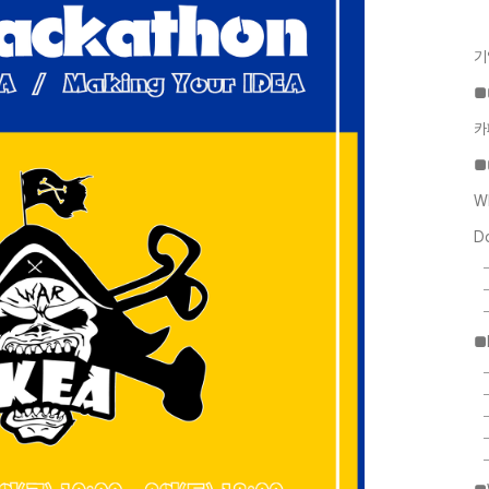
기
■
카
■
W
D
■