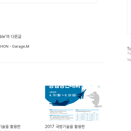
able'의 다른글
HON - Garage.M
방
To
문
To
자
Ye
수
방기술을 활용한
2017 국방기술을 활용한