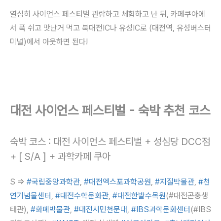
열심히 사이언스 페스티벌 관람하고 체험하고 난 뒤, 카페쿠아에
서 푹 쉬고 맛난거 먹고 북대전IC나 유성IC로 (대전역, 유성버스터
미널)에서 아웃하면 된다!
대전 사이언스 페스티벌 - 숙박 추천 코스
숙박 코스 : 대전 사이언스 페스티벌 + 성심당 DCC점
+ [ S/A ] + 과학카페 쿠아
S =>
#국립중앙과학관
,
#대전엑스포과학공원
,
#지질박물관
,
#천
연기념물센터
,
#대전수학문화관
,
#대전한밭수목원
(#대전곤충생
태관),
#화폐박물관
,
#대전시민천문대
,
#IBS과학문화센터
(#IBS