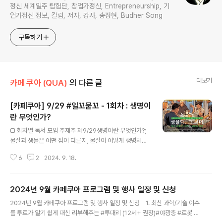
정신 세계일주 탐험단, 창업가정신, Entrepreneurship, 기
업가정신 정보, 칼럼, 저자, 강사, 송정현, Budher Song
구독하기
더보기
카페 쿠아 (QUA)
의 다른 글
[카페쿠아] 9/29 #일꼬묻꼬 - 1회차 : 생명이
란 무엇인가?
글 내용
□ 회차별 독서 모임 주제주 제9/29생명이란 무엇인가?;
물질과 생물은 어떤 점이 다른지, 물질이 어떻게 생명체가
되는지 생각해 본다. 또 옛날 사람들과 현대인은 생물을 바
6
2
2024. 9. 18.
라보는 시각이 어떻게 달라졌는지, 달라졌다면 그 이유는
무엇인지 생각해본다10/20진화의 본질; 진화란 무엇인지,
다윈은 어떻게 진화의 메카니즘을 알아냈는지 생각해본다.
2024년 9월 카페쿠아 프로그램 및 행사 일정 및 신청
유명한 생물학자인 도킨스와 굴드는 어떤 주제에 대해 전
글 내용
쟁이라 불릴만큼 오랫동안 논쟁을 했는지 알아본다11/17
2024년 9월 카페쿠아 프로그램 및 행사 일정 및 신청 1. 최신 과학/기술 이슈
사회생물학 논쟁; 윌슨이 주장한 사회생물학은 무엇이고
를 투로가 알기 쉽게 대신 리뷰해주는 #투대리 (12세+ 권장)#야광충 #로봇 #
왜 그리 큰 논란을 불러일으켰는지 알아본다. 그리고 그 논