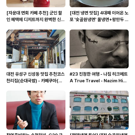
[자운대 면회 카페 추천] 군인 할
[대전 냉면 맛집] 4대째 이어온 노
인 혜택에 디저트까지 완벽한 신성
포 '숯골원냉면' 물냉면+왕만두 조
동 카페쿠아(Cafe QUA)
합& 식후 필수 코스 '카페 쿠아'
대전 유성구 신성동 맛집 추천코스
#23 진정한 여행 - 나짐 히크메트
천리집(순대국밥) - 카페쿠아(커
A True Travel - Nazim Hik
피)
met - 기업가정신 세계일주