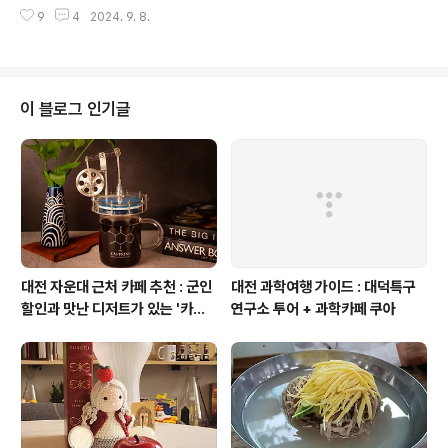
배터리 폭발 #코로나 재확산 등일시 : 2024년 09월 05일(목) 19:30~21:00
란은 지금 해소되었는지도 알아본다12/15호모 사피엔스
9
4
2024. 9. 8.
진행 : 과학커뮤니케이터 투로(투대리 역), 변태(변사장 역)내용 : 과학은 잘 모
의 출현; 호모 사피엔스는 어떻게 현재와 같은 독보적 존재
르지만 최신 과학/기술 이슈를 이해하기 쉽게 설명해주는 과학 꽁트쇼 이 달의
가 되었는지 생각해본다. 그럼 호모 사..
최신 과학이슈 TOP7비용 : 1인당 1만원(입금 완료 시 신청 완료됨)신청 : 오프
라인(1.5H) / 온라인 (1H) 동시 진행 https://forms.gle/R5zERuuud9s1FE
Hb6​ 2. 즐겁고 신기한 초/중급 화학 실험 패키지 #케미케미랩 with (주)리윤
이 블로그 인기글
바이오[6회차(초급)]..
대전 자운대 근처 카페 추천 : 군인
대전 과학여행 가이드 : 대덕특구
할인과 맛난 디저트가 있는 '카페
연구소 투어 + 과학카페 쿠아
쿠아'