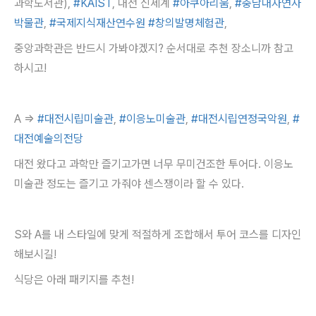
과학도서관),
#KAIST
, 대전 신세계
#아쿠아리움
,
#충남대자연사
박물관
,
#국제지식재산연수원
#창의발명체험관
,
중앙과학관은 반드시 가봐야겠지? 순서대로 추천 장소니까 참고
하시고!
A =>
#대전시립미술관
,
#이응노미술관
,
#대전시립연정국악원
,
#
대전예술의전당
대전 왔다고 과학만 즐기고가면 너무 무미건조한 투어다. 이응노
미술관 정도는 즐기고 가줘야 센스쟁이라 할 수 있다.
S와 A를 내 스타일에 맞게 적절하게 조합해서 투어 코스를 디자인
해보시길!
식당은 아래 패키지를 추천!