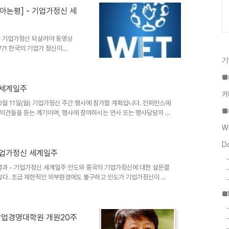
6018/1 기업가정신이 미래 파워, ‘스티브 잡스’ 못 키..
논평] - 기업가정신 세
하는 기업가정신 되살려야 동영상
1047/1 한국의 기업가 정신이
가정신 글로벌 경쟁력 순위에서 한
기
다. 2000년 11위에서 2005
■
로운 이윤을 낼 기회를 잡아 부
요인입니다. 따라서 기업가 정신
 세계일주
카
보 미래전략연구소 기업가정신센
0월 11일(월) 기업가정신 주간 행사에 참가할 계획입니다. 컨퍼런스에
정신 경쟁력을 ..
■
의견들을 듣는 계기이며, 행사에 참여하시는 연사 또는 행사담당자 등
꼭 참여할 계획입니다. 무척 기대가 됩니다. 이 행사는 Global
W
, 국내에서 메이저급 5개 경제단체가 공동으로 주관하는 행사입니다. (전
앙회, 한국경영자총협회) 올해로 3회째 운영중인데 그 규모가 날로
D
분들은 아래 공고..
기업가정신 세계일주
문결과 - 기업가정신 세계일주 인도와 중국의 기업가정신에 대한 설문결
이렇다. 조금 제한적인 외부환경에도 불구하고 인도가 기업가정신이 높
된다. 사고는 언어로서 투영된다. 이는 인도가 영어를 사용하고 있는
■
. 이번에 결과가 똑같더라도, 사고와 가치관이 다르면 목표를 수행하
과를 나타낼 것이다. 인도가 중국보다 기업가정신적 측면에서 좋은 점
이 밀접하게 관계되어 있다고 생각된..
창업경영대학원 개원20주