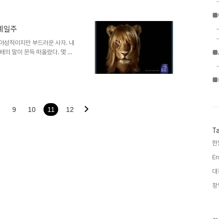
8
■
계일주
 (야성적이지만 부드러운 사자. 내
배의 말이 문득 떠올랐다. 몇 년
■
다. 그 당시 한식당에서 대학원 선
7
수첩으로만 봐왔던 선배와 우연히
■
 나에 대해 이야기를 꺼냈다.
 야성적인 느낌. 그때 당시는 그
. 그런데, 이번 기사 글을 보니,
돌..
9
10
11
12
T
한
En
대
창