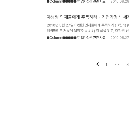
■Column■■■■■/기업가정신 관련 자료
2010.08.2
야생형 인재들에게 주목하라 - 기업가정신 세
2010년 8월 27일 야생형 인재들에게 주목하라 (그림 1)
터벅머리도 저렇게 될까?? ㅎㅎㅎ) 이 글을 읽고, 대학원 선
전에 USC, LMU 방문하기 위해 미국연수를 간 적이 있었
■Column■■■■■/기업가정신 관련 자료
2010.08.2
후배들과 밥을 먹고 있었는데, 자주 뵙지도 못했고, 원우
함께 자리했었다. 식사를 하면서 담소를 나누다가 그 선배가
"정현씨는 굉장히 야성적인 느낌이야" 그 선배가 느꼈던 그
냥 '야성적이라..... 내가 좀 그런 감이 있지'라고 흘려 들었다
흘려들었던 선배의 말이 갑자기 떠오르면서, 다시 한번 나를 
1
···
8