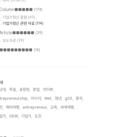
해외 인터뷰
(2)
Column■■■■■
(174)
기업가정신 칼럼
(60)
기업가정신 관련 자료
(114)
Article■■■■■■
(39)
보도자료
(39)
■■■■■■■■■
(14)
ag
남대,
독일,
송정현,
창업,
인터뷰,
trepreneurship,
러시아,
Wet,
청년,
g20,
중국,
전,
해외여행,
entrepreneur,
교육,
세계여행,
업가,
GEW,
기업가,
도전,