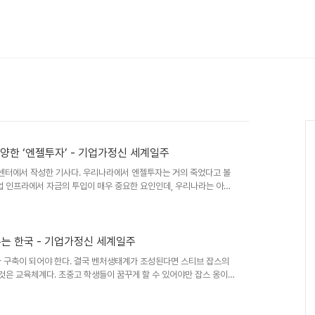
양한 ‘엔젤투자’ - 기업가정신 세계일주
신센터에서 작성한 기사다. 우리나라에서 엔젤투자는 거의 죽었다고 볼
업 인프라에서 자금의 투입이 매우 중요한 요인인데, 우리나라는 아직
서, 각자 야생에서 독보적인 자리를 차지하고 있어야 할텐데, 아직까
s.donga.com/3/all/20101013/31822939/1 [기업가정신이
단이 ‘코치’… 핀란드는 정부 - 대기업과 ‘동업’ 리스크에 도전하는 나
우는 한국 - 기업가정신 세계일주
프라 구축이 되어야 한다. 결국 벤처생태계가 조성된다면 스티브 잡스의
 것은 교육체계다. 초중고 학생들이 꿈꾸게 할 수 있어야만 잡스 옹이
해야만 한다. 나는 현 시점에서 국가적인 중대사로서 가장 근본적인 문
도 수십년 늦었다. 그러나 더 늦지 않게 교육체계를 바꾸어야 함은 자
. 동아일보 기사