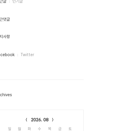
근글
인기글
근댓글
지사항
acebook
Twitter
chives
lendar
2026. 08
일
월
화
수
목
금
토