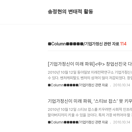
송정현의 변태적 활동
■Column■■■■■/기업가정신 관련 자료
114
[기업가정신이 미래 파워]<中> 창업선진국 다
2010년 10월 12일 동아일보 미래전략연구소 기업가정
수 있다. 벤처캐피탈도 벤처의 성격이 많이 저감되었다. 창
그 부분이 미성숙된 듯 하다. 벤처생태계가 풍성하게 꾸며져
■Column■■■■■/기업가정신 관련 자료
2010.10.14
지는 조금 미흡해보인다. 출처 : 동아일보 기사 : http://new
미래 파워] 창업선진국 다양한 ‘에인절투자’ 美는 대학 - 재
라엔 든든한 ‘천사’가 있다 미국 노스캐롤라이나주립대(U..
기업가정신이 미래 파워, ‘스티브 잡스’ 못 키
2010년 10월 12일 스티브 잡스를 키우려면 사회적 인
할아버지까지 키울 수 있을 것이다. 특히 가장 바뀌어야 할
나 게이츠 옹을 만들 수 있다. 가장 근본적인 문제를 해결
■Column■■■■■/기업가정신 관련 자료
2010.10.14
제의 해결책은 교육밖에 없다고 생각한다. 사실 지금 시작해
명하다. 반드시 향후 100년을 위해 지금부터 바꾸어야 한다