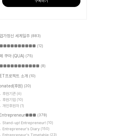
구독하기
업가정신 세계일주
(883)
■■■■■■■■■■
(12)
페 쿠아 (QUA)
(75)
■■■■■■■■■■■
(8)
ET프로젝트 소개
(10)
onated(후원)
(20)
후원기관
(6)
후원기업
(10)
개인후원자
(1)
Entrepreneur■■■
(378)
Stand-up! Entrepreneur!
(10)
Entrepreneur's Diary
(150)
Entrepreneur's Timetable
(23)