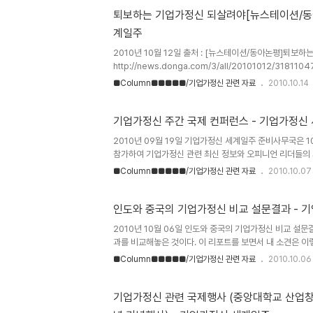
http://news.donga.com/3/all/20101012/3179
퇴보하는 기업가정신 되살려야[뉴스테이션/동아
계일주
2010년 10월 12일 출처 : [뉴스테이션/동아논평]퇴보
http://news.donga.com/3/all/20101012/3181
2000년대 들어선 이후 갈수록 뒤처지고 있습니다. 기업
■Column■■■■■/기업가정신 관련 자료
2010.10.14
국은 지난해 기준 세계 주요 32개국 중에서 16위에 그쳤습니
년 14위에 이어 16위로 밀린 겁니다. 기업가 정신이란 새
(富)를 창출하는 기업가의 행동으로 경제성장에 필수적인 
기업가정신 주간 국제 컨퍼런스 - 기업가정신
이 떨어지면 경제성장의 동력을 상실하게 됩니다. 동아일
2010년 09월 19일 기업가정신 세계일주 준비사무국은 1
터와 딜로이트 컨설팅이 32개 주요 국가를 대상으로 기업가 
참가하여 기업가정신 관련 최신 정보와 오피니언 리더들의 
본 프로젝트 관련된 분들을 직접 만나뵐 수 있는 자리이기에, 
■Column■■■■■/기업가정신 관련 자료
2010.10.07
Entrepreneurship Week 행사와는 다른 행사로서
국경제인연합회, 대한상공회의소, 한국무역협회, 중소기업중
커지고 발전하는 것 같습니다. 기업가정신 관련 관심 있으신 
인도와 중국의 기업가정신 비교 설문결과 - 
2010년 10월 06일 인도와 중국의 기업가정신 비교 설
과를 비교해놓은 것이다. 이 리포트를 보면서 내 소견은 
다는 결과는, 이들의 사고가 가장 큰 영향을 미친다고 생각
■Column■■■■■/기업가정신 관련 자료
2010.10.06
것이 그들의 사고에도 엄청난 영향을 미칠 것으로 보여진다
는 과정은 분명 다르다. 장기적인 관점에는 반드시 다른 결
수를 얻고 있는 것은 사고, 언어, 교육, 사회환경 등의 영향
기업가정신 관련 국제행사 (중앙대학교 산업