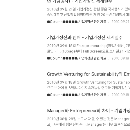
년 기념행사) - 기업가정신 세계일주
2010년 09월 21일 기업가정신 관련 좋은 국제행사가 있
중앙대학교 산업창업경영대학원 개원 20주년 기념행사에 Ent
신, 기업가정신) 관련 좋은 행사가 예정되어 있습니다. 카
■Column■■■■■/기업가정신 관련 자료
2010.09.21
하는 자리이니 꼭 오셔서 좋은 말씀 듣고 가세요~ 많은 분
가시길 바랍니다. 고맙습니다. 송정현 배상. International
와 산업·창업의 기회 Climate Change and Industrial, E
기업가정신과 벤처 - 기업가정신 세계일주
Opportunities (Exploring environmental and soc
2010년 09월 18일 Entrepreneurship(창업가정
월 23일 1..
료입니다. (10page부터 Full Screen으로 보시길.) 1 기업가
(자료 : http://www.slideshare.net/pinetr
■Column■■■■■/기업가정신 관련 자료
2010.09.18
습니다.
Growth Venturing for Sustainability와 En
2010년 09월 18일 Growth Venturing for Sustainab
으로 보아야 잘 보입니다.) 지속가능성 연구와 기업가정신 View m
Global Venture Lab, 2009) 기업가정신 세계일
■Column■■■■■/기업가정신 관련 자료
2010.09.18
Manager와 Entrepreneur의 차이 - 기업
2010년 08월 28일 누구나 다 할 수 있는 것은 Manage
고, 그들에게 힘을 실어주라. Manager는 매우 효율적으로 
이다. 이들의 차이는 목표를 달성하는 과정의 차이다. 이