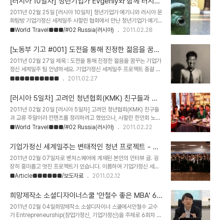
[러시아 10일차] 청년기업가 Evgeniy와 함께 러시아
인원이 올 줄 예상하지 못했는데, 스타벅스를 가게를 전세를 냈다. ㅋ
문화 탐방 - 기업가정신 세계일주
2011년 02월 25일 [러시아 10일차] 청년기업가 예기니와 러시아 문
ㅋ 의자 나르고 테이블 붙이고..... 그렇게 두번째 만남이 시작되었다.
화탐방 기업가정신 세계일주 사할린 협회에서 만난 청년기업가 예기
왼쪽부터 청년협회 회장인 블라, 이리나, 제냐, 넬리, 리틀 샤샤 블라
니씨가 모스크바를 소개시켜주겠다고 해서 우리는 모스크바와 러시아
■World Travel■■■/#02 Russia(러시아)
2011.02.28
회장은 재치와 함께 자신감 넘치는 친구였고, 젊은 청년답게 패기가 느
탐방에 나섰다. 예기니를 12시에 만나기로 했는데, 전 날 저녁에 확인
껴졌다. 정부기관에서 일하고 있다는데 정확하게 어떤 기관에서 무슨
전화를 했더니 우리와의 약속을 깜박했단다. (ㅡㅡ;;) 나는 러시아 전
일을 하는지는 모..
[노동부 기고 #001] 도전을 통해 진정한 젊음을 꿈꾸
통 사우나를 해보고 싶어서 그에게 물어보았으나 그도 잘 모른다고 했
는 기업가정신 세계일주 팀 - 기업가정신 세계일주
2011년 02월 27일 제목 : 도전을 통해 진정한 젊음을 꿈꾸는 기업가
는데, 밤새서라도 알아보겠다고 했었다.(근데 안 알아본 듯?) 사우나
정신 세계일주 팀 안녕하세요. 기업가정신 세계일주 프로젝트 총괄 팀
얘기는 없고, 미술관과 성당, 점심 겸 저녁식사를 함께 하고 난 뒤, 모
장 송정현입니다. 팀장이라고 하니 아저씨 같은 느낌이 드는데, 저는
■■■■■■■■■■
2011.02.27
스크바 대학을 구경하러 가자고 우리에게 제안했다. 약속대로 12시에
현재 세계를 돌아다니며 청년창업가를 찾아 떠나는 세계일주 여행자
만나기로 한 약속 장소에서 30분 넘게 기다렸으나 그는 오지 않았다.
이며, 도전을 두려워하지 않는 청년입니다. 예전에 노동부 블로그에 제
러시안 타임(1시간 정도 ..
[러시아 5일차] 고려인 청년협회(KMK) 친구들과 교
인터뷰 글이 게재(강미경 기자, 글/사진)된 것을 인연으로, 이제는 제
류 - 기업가정신 세계일주
2011년 02월 20일 [러시아 5일차] 고려인 청년협회(KMK) 친구들
가 직접 글을 기고하게 되었습니다. 앞으로 세계 각 국에서 꿈을 위해
과 교류 주말이라 컨텐츠를 정리하려고 했었으나, 사할린 한인회 노예
도전하는 청년들의 모습과 문화를 생생하게 전달해드리겠습니다. 우
영 회장님의 소개로 청년협회 친구들과 교류를 했다. 대학생도 있고,
■World Travel■■■/#02 Russia(러시아)
2011.02.22
선, 왜 이런 프로젝트를 준비했는지에 대한 간략한 설명이 필요할 것
나보다 나이 많은 형도 있었다. 언어도 그렇고, 문화도 그렇고, 처음에
같아서 소개글을 작성하다가, 차라리 인터뷰 형식이 좋을 것 같아서 첫
는 조금 서먹서먹했으나 젊은 친구들이니까 금방 친해졌다. 우선 명함
번째 컨텐츠는 저의 셀프 인터뷰를..
기업가정신 세계일주는 변태적인 청년 프로젝트 - 기
교환? 이들은 명함이 없어서 주기만 했다. 내 명함을 뚫어지게 보고 있
업가정신 세계일주
2011년 02월 07일자로 벤처스퀘어에 게재된 본인의 인터뷰 글. 굉
는..... 명함 질이 참 좋다는 한마디를 들었다. 나탈리(가장 오른쪽)와
장히 흥미롭고 멋진 프로젝트가 있습니다. 이름하여 기업가정신 세계
이야기하고 있는 진영이(가장 왼쪽) 커피숍에서 다양한 이야기를 하고
일주(World Entrepreneurship Travel)! 전 세계에 젊은 기업가들
■Article■■■■■■/보도자료
2011.02.12
있다. 앞으로의 세상은 이 친구들과 우리의 어깨 위에 달려 있다. 굳이
을 만나고 인터뷰하는 프로젝트입니다. 이 재미있는 청년 프로젝트의
무엇인가를 같이 하지 않더라도 긍정적인 생각을 교류하는 것 자체만
팀장 송정현 님이 앞으로 벤처스퀘어에 '기업가 정신 세계일주'에 대한
으로 의의는 있을 것..
희망제작소 소셜디자이너스쿨 '안철수 좋은 MBA' 6
이야기를 전해주십니다. 청년들의 기업가 정신, 도전 정신을 고취시키
강 - 기업가정신 세계일주
2011년 02월 04일희망제작소 소셜디자이너 스쿨에서안철수 교수
기 위한 이 프로젝트에 많은 분들의 응원 부탁드립니다. 송정현 님이
가 Entrepreneurship(창업가정신, 기업가정신)을 주제로 6회차 특
벤처스퀘어와 함께 하는 소감과 함께 이 프로젝트의 개요를 설명해 주