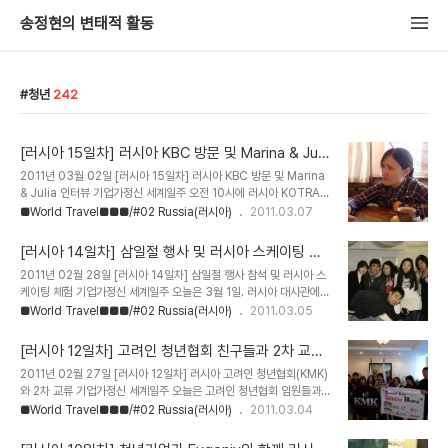
송정현의 변태적 활동
청년
242
[러시아 15일차] 러시아 KBC 방문 및 Marina & Juli
a 인터뷰 - 기업가정신 세계일주
2011년 03월 02일 [러시아 15일차] 러시아 KBC 방문 및 Marina
& Julia 인터뷰 기업가정신 세계일주 오전 10시에 러시아 KOTRA
서기원 팀장님과 미팅 약속을 위해, 우리는 다시 월드 트레이드 센터에
■World Travel■■■/#02 Russia(러시아)
2011.03.07
방문했다. 이미 기업은행(IBK) 이현수 소장님을 만나뵈러 간 적이 있
는 곳이기에 손 쉽게 도착할 수 있었다. 12층 안내판. KOTRA 도착.
[러시아 14일차] 삼일절 행사 및 러시아 스케이팅 체
저 멀리 로고가 보인다. 프론트에 있는 아가씨에게 서기원 팀장님을 만
험 - 기업가정신 세계일주
2011년 02월 28일 [러시아 14일차] 삼일절 행사 참석 및 러시아 스
나뵈러 왔다고 전하고, 명함을 한 장 빼놓는다. 기다리는 동안 눈치보
케이팅 체험 기업가정신 세계일주 오늘은 3월 1일. 러시아 대사관에서
면서 인증샷?부터. 나도 한 컷! 비만 곰도 한 컷. 서기원 팀장님은 러시
주관하는 삼일절 행사에 참석했다. 해외에서 맞는 삼일절은 사뭇 남다
■World Travel■■■/#02 Russia(러시아)
2011.03.05
아 쪽에 10년이 넘은 베테랑이시다. 이런 저런 고급정보들과 다양한
르고 생소하기도 하고, 조금은 어색하기도 했다. 만세 삼창으로 식을
분야의 이야기가 술술 나왔다. 러시아는 수출물량의 65% 내외가 대..
마치고 차려놓은 뷔페에서 식사를 하는데, 우리는 아는 분이 몇 분 없
[러시아 12일차] 고려인 청년협회 친구들과 2차 교류
어서 외딴 섬에 온 기분이였다. 게다가 다들 행사가 행사인 만큼 수트
- 기업가정신 세계일주
2011년 02월 27일 [러시아 12일차] 러시아 고려인 청년협회(KMK)
를 입고 오시거나 한복을 입고 오셨는데, 우린 평상복으로 와서 행사에
와 2차 교류 기업가정신 세계일주 오늘은 고려인 청년협회 임원들과
앉아있기가 부담스러워 멀찌감시 뒤에서 행사를 지켜보았다. 아래 동
미팅을 하기로 했다. 이번에는 협회 회장님이 직접 와서 협회에 대한
■World Travel■■■/#02 Russia(러시아)
2011.03.04
영상은 러시아 대사관에서 2011년 03월 01일 실시한 삼일절 기념행
설명과 상호 교류에 대해 이야기를 좀 나눌 생각이였다. 오전 10시에
사. 삼일절 기념행사를 끝나고 뷔페에서 식사를 하면서 안면이 있는 분
아에로 뽀르뜨 갤러리에서 만나기로 했다. 커헉!! 우리는 그렇게 많은
들과 잠시 이야기를 나누었..