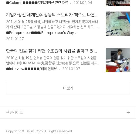
강을 실시했다.Entrepreneurship에 대한 올바른 이해를 할 수 있는
■Column■■■■■/기업가정신 관련 자료
2011.02.04
십니다. 벤처스퀘어 필진 참여, 배움의 과정이라 생각해.... 벤처스퀘어
좋은 기회라 생각된다.꼭 6회 모두 보시길 권유한다.기업가정신 세계
로 부터 필진 초청을 받고, 사실 기쁨보다는 놀라움과 걱정이 앞섰다.
일주 송정현자료 출처 http://hopetv.makehope.org/208희망
나는 벤처스퀘어..
기업가정신 세계일주 감동의 스토리가 책으로 나온다
제작소 소셜디자이너스쿨안철수의 좋은 MBA6강. 내 삶의 나침반을
- 기업가정신 세계일주
2011년 01월 25일 아침, 샤워를 하고 나왔는데 반가운 문자가 하나
찾아서 : '창업동기'를 고민하라불황의 시대를 타개해 나갈 기업가정신
가 와 있다. "굿모닝, 사장님께 말씀드렸어요. 계약하는 걸로 하고, 조
의 진수,청년들이여 안정된 직장이 아닌 더 큰 꿈을 향해 도전하라!성
건은 다시 한번 논의 후 연락할께요." 출판사 담당자(KnP Books 양
■Entrepreneur■■■/Entrepreneur's Way
공한 벤처경영인이자 존경받는 기업인 안철수 교수, 그가 직접 창업과
팀장님)로부터 온 문자다. 작년 여름, 혜리의 소개로 그녀를 처음 만났
기업경영의 진수를 소개합니다.자신의 위기를 창조적으로 극복하고자
2011.01.27
다. 원래 꿈을 위해 열심히 도전하는 서른살 청년들에 대한 그녀의 출
하는 분, 더..
판기획때문에 만나려고 했다. 혜리가 그녀에게 날 추천한 것이다. 나는
한국의 얼을 찾기 위한 수조원의 사업을 벌이고 있는
출판 관련 인터뷰도 인터뷰지만, 당시에도 내 책을 내고 싶은 욕심이
(주)UNIASIA, 신환률 대표이사(28세) - 기업가정신
있었기에 이야기를 했다. 그러다가 시간이 지나고 바쁜 일상으로 인해
2010년 11월 19일 인터뷰 한국의 얼을 찾기 위한 수조원의 사업을
세계일주
서로 잊고 지내다가 최근에서야 출국하기 전에 출판 준비를 해놓고 가
벌이다. ㈜UNIASIA, 申丸栗贸易(上海)有限公司 신환률 대표이
기 위해 본격적으로 콜을 했다. 그동안 가끔씩 연락하면서 출판관련 날
사(28세) 대표님 개인/회사소개를 간략하게 소개해 달라. ㈜
■Interview■■■■■/해외 인터뷰
2011.01.07
카로운? 조언도 듣..
UNIASIA,申丸栗贸易（上海）有限公司 신환률 대표이며, 곽경
택 감독님 등 유명 투자자와 상해미디어엔터테인먼트그룹(SMEG)등
여러 투자 회사 및 투자자를 배경으로 하여 중국 상해에 다목적 무역회
더보기
사인 申丸栗贸易（上海）有限公司를 설립하였다. 온라인 쇼핑몰
(www.vonday.com), 철강 사업, 부동산 개발사업, 컨텐츠 및 관광
사업, 무역사업 등의 사업을 영위하고 있다. 현재 우리가 운영하고 있
는 VONDAY.COM은 2010년 7월 정식 오픈 하였으며, 중국에서
유일하게 한/중 합작 종합온라인 쇼핑몰이다. ..
관련사이트
Copyright © Daum Corp. All rights reserved.