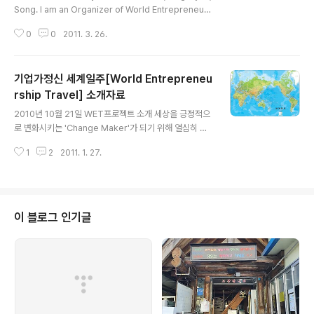
진행해서 겨울방학에 1~2개국 정도를 방문하여 인터뷰/교
Song. I am an Organizer of World Entrepreneurs
류활동을 하고자 합니다. 함께 참여하고 싶은 분들은 미리
hip Travel project. Let me introduce W.E.T. proj
아래 방법에 따라 참가신청 해주세요. 3차 탐험단 계획안
0
0
2011. 3. 26.
ect. [Brief Information about WET Project] WET
은 모든 것이 미정이..
PROJECT is, We are the project team from Kore
a. The main goal of our project is distributing co
기업가정신 세계일주[World Entrepreneu
ntents after interviewing prominent entreprene
urs or organizations about entrepreneurship fro
rship Travel] 소개자료
글 내용
m G20 countries. We wi..
2010년 10월 21일 WET프로젝트 소개 세상을 긍정적으
로 변화시키는 'Change Maker'가 되기 위해 열심히 노
력하는 청년들의 활동이다. 열정과 패기가 넘치고, 진정한
1
2
2011. 1. 27.
젊음을 추구하고 있는 청년들로 구성된, 이 프로젝트는 Ent
repreneurship(창업가정신, 기업가정신)을 테마로 세계
일주를 하는 것이다. 우리는 전세계의 Entrepreneur(창
업가, 기업가)를 만나 그들의 도전적인 사례들을 탐구하고
취재하고 있다. 이를 컨텐츠로 제작해서 각종 미디어를 통
이 블로그 인기글
해 국내를 포함한 전 세계 104개국에 배포하고 있다. 현재
우리 프로젝트와 협업하고 있는 단체와 기관은 -Global E
ntrepreneurship Week -G20 Young Entreprene
ur Alliance -INKE, OKT..