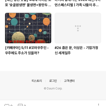
포 '숯골원냉면' 물냉면+왕만두 조
언스페스티벌 | 가족 나들이 추천
합& 식후 필수 코스 '카페 쿠아'
코스 + 과학카페 쿠아
[카페쿠아] 5/11 #꼬마우주인 -
#26 좁은 문, 이상은 - 기업가정
우주에도 주소가 있을까?
신 세계일주
의안내
티스토리
로그인
고객센터
© Daum Corp.