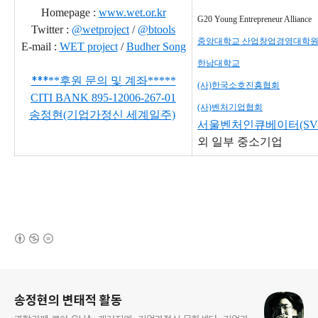
Homepage :
www.wet.or.kr
G20 Young Entrepreneur Alliance
Twitter :
@wetproject
/
@btools
중앙대학교 산업창업경영대학
E-mail :
WET project
/
Budher Song
한남대학교
***
**
후원 문의 및 계좌
*
*
***
(사)한국소호진흥협회
CITI BANK
895-12006-267-01
(사)벤처기업협회
송정현(기업가정신 세계일주)
서울벤처인큐베이터(SVI
외
일부 중소기업
(새창열림)
로그 정보
송정현의 변태적 활동