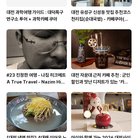
대전 과학여행 가이드 : 대덕특구
대전 유성구 신성동 맛집 추천코스
연구소 투어 + 과학카페 쿠아
천리집(순대국밥) - 카페쿠아(커
피)
#23 진정한 여행 - 나짐 히크메트
대전 자운대 근처 카페 추천 : 군인
A True Travel - Nazim Hik
할인과 맛난 디저트가 있는 '카페
met - 기업가정신 세계일주
쿠아'
[대전 냉면 맛집] 4대째 이어온 노
아이와 함께 가는 2026 대전사이