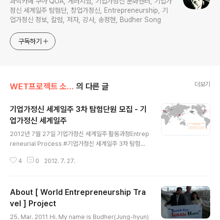
과학카페 쿠아 QUA, 게러지엠, 기업가정신 문화센터, 기업가
정신 세계일주 탐험단, 창업가정신, Entrepreneurship, 기
업가정신 정보, 칼럼, 저자, 강사, 송정현, Budher Song
구독하기
더보기
WET프로젝트 소개
의 다른 글
기업가정신 세계일주 3차 탐험단원 모집 - 기
업가정신 세계일주
글 내용
2012년 7월 27일 기업가정신 세계일주 활동과정Entrep
reneurial Process #기업가정신 세계일주 3차 탐험단
원 모집(사진 : 기업가정신 세계일주 1~2차 탐험 경로) 기
4
0
2012. 7. 27.
업가정신 세계일주 3차 탐험단원 모집 안녕하세요.기업가
정신 세계일주 총괄팀장 송정현입니다. 이번 겨울방학 즈
음(2012년 12월~2013년 1월)에 2~3주 일정으로 제 3
About [ World Entrepreneurship Tra
차 기업가정신 세계일주를 다시 떠날 계획입니다. 아직 구
체적으로 탐방계획이나 일정이 정해진 것은 없습니다. 2학
vel ] Project
글 내용
기가 시작되면 본격적으로 탐험단을 꾸려서 계획을 세우고
25. Mar. 2011 Hi. My name is Budher(Jung-hyun)