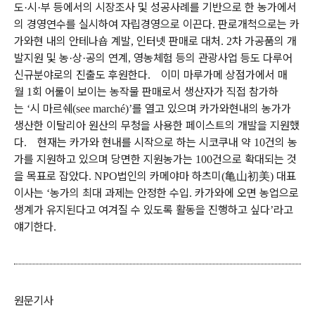
도
시
부 등에서의 시장조사 및 성공사례를 기반으로 한 농가에서
·
·
의 경영연수를 실시하여 자립경영으로 이끈다
판로개척으로는 카
.
가와현 내의 안테나숍 계발
인터넷 판매로 대처
차 가공품의 개
,
. 2
발지원 및 농
상
공의 연계
영농체험 등의 관광사업 등도 다루어
·
·
,
신규분야로의 진출도 후원한다
이미 마루가메 상점가에서 매
.
월
회 어룰이 보이는 농작물 판매로서 생산자가 직접 참가하
1
는
시 마르쉐
를 열고 있으며 카가와현내의 농가가
‘
(see marché)’
생산한 이탈리아 원산의 무청을 사용한 페이스트의 개발을 지원했
다
현재는 카가와 현내를 시작으로 하는 시코쿠내 약
건의 농
.
10
가를 지원하고 있으며 당면한 지원농가는
건으로 확대되는 것
100
을 목표로 잡았다
법인의 카메야마 하츠미
亀山初美
대표
. NPO
(
)
이사는
농가의 최대 과제는 안정한 수입
카가와에 오면 농업으로
‘
.
생계가 유지된다고 여겨질 수 있도록 활동을 진행하고 싶다
라고
’
얘기한다
.
원문기사