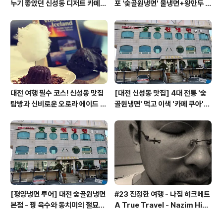
누기 좋았던 신성동 디저트 카페
포 '숯골원냉면' 물냉면+왕만두 조
'카페쿠아'
합& 식후 필수 코스 '카페 쿠아'
대전 여행 필수 코스! 신성동 맛집
[대전 신성동 맛집] 4대 전통 '숯
탐방과 신비로운 오로라 에이드 체
골원냉면' 먹고 이색 '카페 쿠아'로
험
이어지는 실패 없는 하루 코스
[평양냉면 투어] 대전 숯골원냉면
#23 진정한 여행 - 나짐 히크메트
본점 - 꿩 육수와 동치미의 절묘한
A True Travel - Nazim Hik
경계(식후 디저트는 과학카페 쿠
met - 기업가정신 세계일주