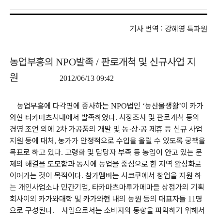
기사 번역 : 강혜영 특파원
농업부흥의
발족
판로개척 및 신규사업 지
NPO
/
원
2012/06/13 09:42
농업부흥에 다각면에 종사하는
법인
농산물생활
이 카가
NPO
‘
’
와현 타카마츠시내에서 발족하였다
시장조사 및 판로개척 등의
.
경영 조언 외에
차 가공품의 개발 및 농
상
공 제휴 등 신규 사업
2
·
·
지원 등에 대처
농가가 안정적으로 수입을 올릴 수 있도록 궁책을
,
목표로 하고 있다
고령화 및 담당자 부족 등 농업이 안고 있는 문
.
제의 해결을 도모함과 동시에 농업을 중심으로 한 지역 활성화로
이어가는 것이 목적이다
참가멤버는 시코쿠에서 창업을 지원 하
.
는 개인사업소나 민간기업
타카마츠마루가메마을 상점가의 기획
,
회사이외 카가와대학 및 카가와현 내의 농원 등의 대표자들
명
11
으로 구성된다
사업으로서는 소비자의 동향을 파악하기 위해서
.