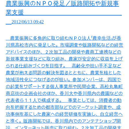
農業振興
の
ＮＰＯ
発足
／
販路開拓
や
新規事
業支援
2012/06/13 09:42
農業振興
に
多角的
に
取
り
組
む
ＮＰＯ
法人
「
農幸生活
」
が
香
川県高松市内
に
発足
した
。
市場調査
や
販路開拓
などの
経営
アドバイスのほか
、２
次加工品
の
開発
や
農商工連携
などの
新規事業支援
などに
取
り
組
み
、
農家
が
安定的
に
収益
を
上
げ
られる
仕組
みづくりを
目指
す
。
高齢化
や
担
い
手不足
など
農業
が
抱
える
問題
の
解決
を
図
るとともに
、
農業
を
核
とした
地域活性化
につなげるのが
狙
い
。
参加
メンバーは
、
四国
で
の
起業
をサポートする
個人事業所
や
民間企業
、
高松丸亀町
商店街
の
企画会社
のほか
、
香川大
や
香川県内
の
農園
などの
代表者
ら
１１
人
で
構成
する
。
事業
としては
、
消費者
の
動
向
を
把握
するための
都市部
などでのマーケット
調査
や
、
成
功事例
を
基
にした
農家
への
経営研修
を
実施
し
、
自立経営
へ
と
導
く
。
販路開拓
では
、
香川県内
でのアンテナショップ
開
設
、
インターネット
販売
に
取
り
組
む
。２
次加工品
の
開発支