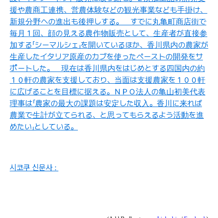
援
や
農商工連携
、
営農体験
などの
観光事業
なども
手掛
け
、
新規分野
への
進出
も
後押
しする
。
すでに
丸亀町商店街
で
毎月
１
回
、
顔
の
見
える
農作物販売
として
、
生産者
が
直接参
加
する
「
シーマルシェ
」
を
開
いているほか
、
香川県内
の
農家
が
生産
したイタリア
原産
のカブを
使
ったペーストの
開発
をサ
ポートした
。
現在
は
香川県内
をはじめとする
四国内
の
約
１０
軒
の
農家
を
支援
しており
、
当面
は
支援農家
を
１００
軒
に
広
げることを
目標
に
据
える
。ＮＰＯ
法人
の
亀山初美代表
理事
は
「
農家
の
最大
の
課題
は
安定
した
収入
。
香川
に
来
れば
農業
で
生計
が
立
てられる
、
と
思
ってもらえるよう
活動
を
進
めたい
」
としている
。
시코쿠 신문사
: