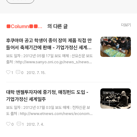
더보기
■Column■■■■■/기업가정신 관련 자료
의 다른 글
후쿠야마 공고 학생이 종이 장미 제품 직접 만
들어서 축제기간에 판매 - 기업가정신 세계일
글 내용
주
보도 일자 : 2012년 05월 17일 보도 매체 : 산요신문 보도
출처 : http://www.sanyo.oni.co.jp/news_s/news/
d/2012051709413613/ 기업가정신 세계일주 창업/기
1
0
2012. 7. 15.
업가정신 관련 정보 후쿠야마 공고 학생이 종이장미 제품
직접 만들어 축제기간에 판매 후쿠야마 공고 학생이 종이
장미 제품 직접 만들어 19, 20일 '장미축제'에서 판매 201
대학 엔젤투자자에 중기청, 매칭펀드 도입 -
2年05月17日 写真拡大신중하게 작업하는 후쿠야마 공
고 기초과학 연구부의 부원들 写真拡大캡슐에 종이 장미
기업가정신 세계일주
글 내용
를 넣은 휴대폰 스트랩 写真拡大색종이로 만든 종이장미
보도 일자 : 2012년 07월 03일 보도 매체 : 전자신문 보
의 모자 후쿠야마시에서 19, 20일에 개최되는 '후쿠야마
도 출처 : http://www.etnews.com/news/economy/
장미축제 2012'에서 후쿠야마 공고(동시 노가미마을)의
economy/2609969_1493.html 기업가정신 세계일주
학생들이 처음으로 직접 만든 '종이장미'의 모자와 스트랩
0
1
2012. 7. 4.
창업/기업가정신 관련 정보 대학 엔젤투자자에 중기청, 매
을..
칭펀드 도입 #미국 실리콘밸리 스탠퍼드대학에는 `스탠퍼