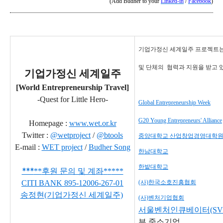
(Add Budher to your
Linked-in
/
Facebook
)
기업가정신 세계일주 프로젝트는
및 단체의
협력과 지원을 받고 
기업가정신 세계일주
[World Entrepreneurship Travel]
-Quest for Little Hero-
Global Entrepreneurship Week
G20 Young Entrepreneurs' Alliance
Homepage :
www.wet.or.kr
Twitter :
@wetproject
/
@btools
중앙대학교 산업창업경영대학
E-mail :
WET project
/
Budher Song
한남대학교
한밭대학교
***
**
후원 문의 및 계좌
*
*
***
CITI BANK
895-12006-267-01
(사)한국소호진흥협회
송정현(기업가정신 세계일주)
(사)벤처기업협회
서울벤처인큐베이터(SVI
부 중소기업