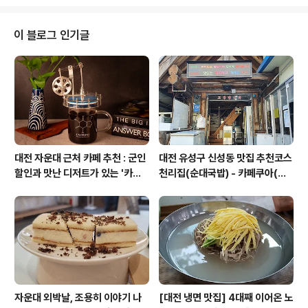
드 학생기업가 비즈니스연합(BASES:Business Associ
ation of Stanford Entrepreneurial Students)`이란
조직이 있다. 재학생이 운영한다. 학생 창업을 지원하는 B
이 블로그 인기글
ASES는 지난 학기(작년 가을~올봄)에만 150만달러 자금
을 확보, 다양한 창업 지원사업을 펼쳤다. 자금 출처는 지역
기업·엔젤투자자·벤처캐피털·로펌 등이다.미국 실리콘밸리
의 선순환 스타트업..
대전 자운대 근처 카페 추천 : 군인
대전 유성구 신성동 맛집 추천코스
할인과 맛난 디저트가 있는 '카페
천리집(순대국밥) - 카페쿠아(커
쿠아'
피)
자운대 외박날, 조용히 이야기 나
[대전 냉면 맛집] 4대째 이어온 노