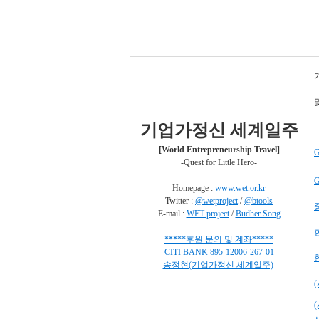
기업가정신 세계일주
[World Entrepreneurship Travel]
G
-Quest for Little Hero-
G
Homepage :
www.wet.or.kr
Twitter :
@wetproject
/
@btools
E-mail :
WET project
/
Budher Song
***
**
후원 문의 및 계좌
*
*
***
CITI BANK
895-12006-267-01
송정현(기업가정신 세계일주)