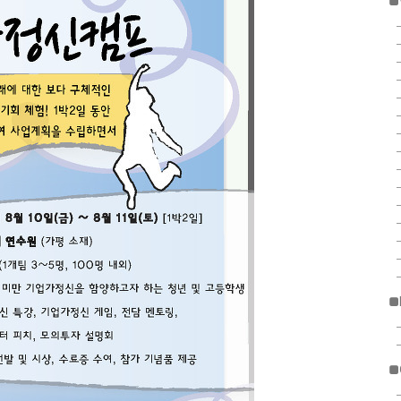
■
■
■