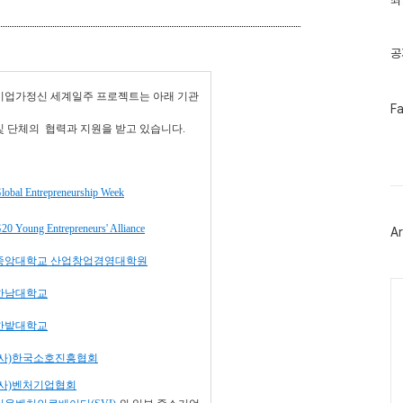
최
기
글
공
기업가정신 세계일주 프로젝트는 아래 기관
페
F
이
및 단체의
협력과 지원을 받고 있습니다.
스
북
트
위
터
lobal Entrepreneurship Week
플
러
20 Young Entrepreneurs' Alliance
Ar
그
인
중앙대학교 산업창업경영대학원
Ca
한남대학교
한밭대학교
(사)한국소호진흥협회
(사)벤처기업협회