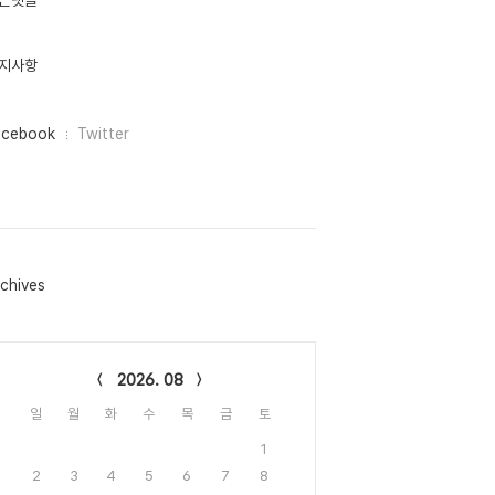
근댓글
지사항
acebook
Twitter
chives
lendar
2026. 08
일
월
화
수
목
금
토
1
2
3
4
5
6
7
8