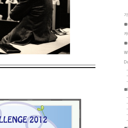
기
■
카
■
W
D
■