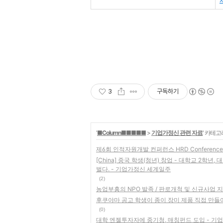
3
구독하기
'
■Column■■■■■
>
기업가정신 관련 자료
' 카테고
제6회 인적자원개발 컨퍼런스 HRD Conferenc
[China] 중국 학생(청년) 창업 - 대학교 2학년,
벌다. - 기업가정신 세계일주
(2)
농업부흥의 NPO 발족 / 판로개척 및 신규사업 
후쿠야마 공고 학생이 종이 장미 제품 직접 만들
(0)
대학 엔젤투자자에 중기청, 매칭펀드 도입 - 기