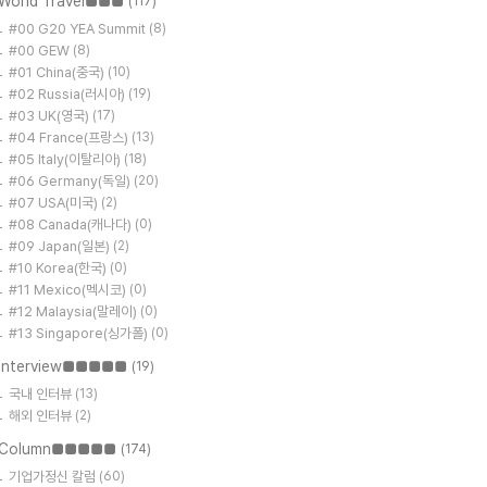
World Travel■■■
(117)
#00 G20 YEA Summit
(8)
#00 GEW
(8)
#01 China(중국)
(10)
#02 Russia(러시아)
(19)
#03 UK(영국)
(17)
#04 France(프랑스)
(13)
#05 Italy(이탈리아)
(18)
#06 Germany(독일)
(20)
#07 USA(미국)
(2)
#08 Canada(캐나다)
(0)
#09 Japan(일본)
(2)
#10 Korea(한국)
(0)
#11 Mexico(멕시코)
(0)
#12 Malaysia(말레이)
(0)
#13 Singapore(싱가폴)
(0)
Interview■■■■■
(19)
국내 인터뷰
(13)
해외 인터뷰
(2)
Column■■■■■
(174)
기업가정신 칼럼
(60)