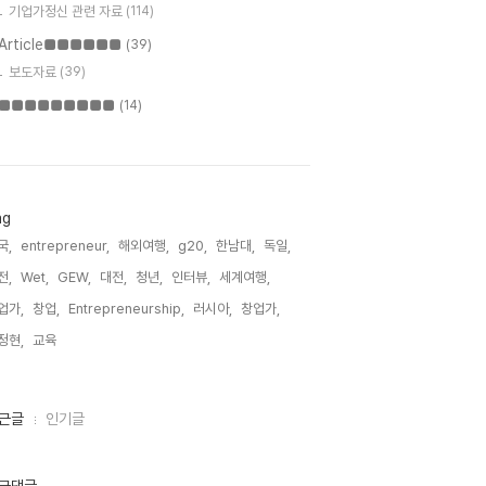
기업가정신 관련 자료
(114)
Article■■■■■■
(39)
보도자료
(39)
■■■■■■■■■
(14)
ag
국,
entrepreneur,
해외여행,
g20,
한남대,
독일,
전,
Wet,
GEW,
대전,
청년,
인터뷰,
세계여행,
업가,
창업,
Entrepreneurship,
러시아,
창업가,
정현,
교육,
근글
인기글