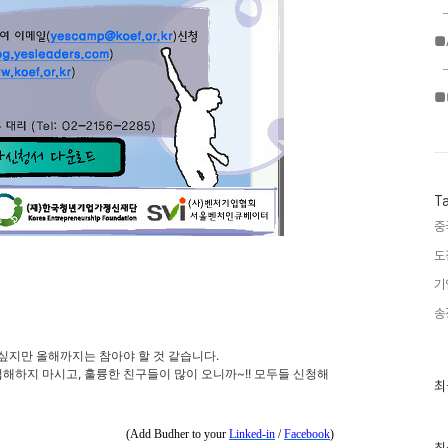
■
■
T
중
도
기
송
싶지만 올해까지는 참아야 할 것 같습니다.
섭섭해하지 마시고, 훌륭한 친구들이 많이 오니까~!! 모두들 신청해
최
최
근
글
과
(Add Budher to your
Linked-in
/
Facebook
)
인