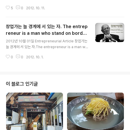
다. 창업 초기 시드머니 마련을 위해 투자를 받을 때, 보통
5
0
2012. 10. 11.
3F를 통해 조달한다고 알려져 있다. 그 3F란, Family, Fri
ends, Foolish다. 초기 자금 조달의 원천이 바로 가족과
친구, 멍청이란 뜻이다. 미국에서는 이 3F를 통해 조달한
창업가는 늘 경계에 서 있는 자. The entrep
자원과 도움을 통해 초기 창업기업의 기반을 마련하고, 추
가 엔젤투자 및 VC투자를 유치하여 성공을 위한 기틀을 마
reneur is a man who stand on border
글 내용
련한다. 그런데, 이 3F가 창업 초기 자원조달의 성공에만
line. - 기업가정신 세계일주
2012년 10월 01일 Entrepreneurial Article 창업가는
큰 영향을 미치는 것이 아니라, 사업의 실패에서도 큰 영향
늘 경계에 서 있는 자.The entrepreneur is a man wh
을 미친다. 사업이 실패했을 경우, 창업가는 많은 위험과 책
o stand on border line. Entrepreneur(창업가)는 늘
임을 지게 되는데.. 그 파괴력은 ..
0
0
2012. 10. 1.
경계에 서 있다. 경계 [명사] (境界, border, boundary)
1. 사물이 어떠한 기준에 의하여 분간되는 한계. 2. 지역이
구분되는 한계. 경계라 함은 무엇과 무엇이 마주치는 면이
나 점, 아니면 그 이상의 차원을 포함 할 수도 있겠다. 그것
은 복수의 무엇을 구분짓는 것 이외에 나에게는 좀 더 색다
이 블로그 인기글
른 의미로 느껴진다. 경계에 서 있다는 것은 곧 무엇과 무엇
사이에 있다는 것을 의미하며, 일방적으로 한 쪽에 속해있
지는 않는 것을 내포한 것이기도 하다. 그렇기 때문에, 경..