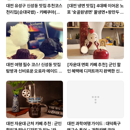
대전 유성구 신성동 맛집 추천코스
[대전 냉면 맛집] 4대째 이어온 노
천리집(순대국밥) - 카페쿠아(커
포 '숯골원냉면' 물냉면+왕만두 조
피)
합& 식후 필수 코스 '카페 쿠아'
대전 여행 필수 코스! 신성동 맛집
[자운대 면회 카페 추천] 군인 할
탐방과 신비로운 오로라 에이드 체
인 혜택에 디저트까지 완벽한 신성
험
동 카페쿠아(Cafe QUA)
대전 자운대 근처 카페 추천 : 군인
대전 과학여행 가이드 : 대덕특구