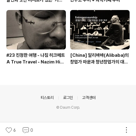
할인과 맛난 디저트가 있는 '카페
연구소 투어 + 과학카페 쿠아
쿠아'
#23 진정한 여행 - 나짐 히크메트
[China] 알리바바(Alibaba)의
A True Travel - Nazim Hik
창업가 마운과 청년창업가의 대담
met - 기업가정신 세계일주
내용 - 기업가정신 세계일주
의안내
티스토리
로그인
고객센터
© Daum Corp.
6
0