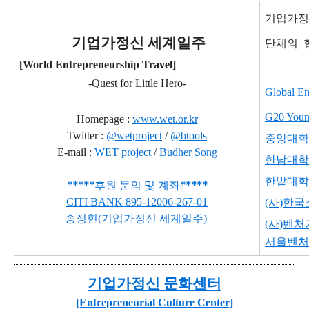
기업가정
기
업가정신 세계일주
단체의
[World Entrepreneurship Travel]
-Quest for Little Hero-
Global En
G20 Young
Homepage :
www.wet.or.kr
Twitter :
@wetproject
/
@btools
중앙대학
E-mail :
WET project
/
Budher Song
한남대학
한밭대학
*****
*****
후원 문의 및 계좌
CITI BANK
895-12006-267-01
(사)한
송정현(기업가정신 세계일주)
(사)벤
서울벤처
기업가정신 문화센터
[Entrepreneurial Culture Center]