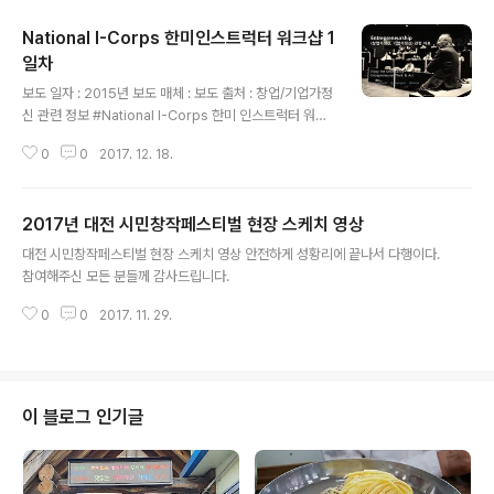
National I-Corps 한미인스트럭터 워크샵 1
일차
글 내용
보도 일자 : 2015년 보도 매체 : 보도 출처 : 창업/기업가정
신 관련 정보 #National I-Corps 한미 인스트럭터 워크
샵 1일차 SBIR 프로그램 100M$ 지원사업을 운영, 이 중
0
0
2017. 12. 18.
3.2%는 무조건 혁신적인 기술개발지원사업에 투자해야
함.(정책적으로 규정, 약 6억$ 규모). No Go를 선택하더
라도 성공으로 판정. Pivot도 가능하며, No Go 자체도 과
2017년 대전 시민창작페스티벌 현장 스케치 영상
정의 긍정적 결과물. 과정만 열심히 성실하게 수행했다라
글 내용
면 해당 경험과 역량이 고스란히 창업팀에 쌓일 것임. NSF
대전 시민창작페스티벌 현장 스케치 영상 안전하게 성황리에 끝나서 다행이다.
프로그램 : EL(학생, 포닥 등), PI(기술전문가, 교수 등), IM
참여해주신 모든 분들께 감사드립니다.
(업계/산업 전문가)가 한 팀으로 운영.프로그램 과정에서
성실하게 수행하지 않는 팀은 과정참여 제한. 매우 성실하
0
0
2017. 11. 29.
게 과정에 참여하길 독려. NIH 프로..
이 블로그 인기글