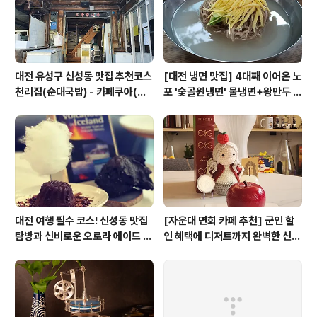
대전 유성구 신성동 맛집 추천코스
[대전 냉면 맛집] 4대째 이어온 노
천리집(순대국밥) - 카페쿠아(커
포 '숯골원냉면' 물냉면+왕만두 조
피)
합& 식후 필수 코스 '카페 쿠아'
대전 여행 필수 코스! 신성동 맛집
[자운대 면회 카페 추천] 군인 할
탐방과 신비로운 오로라 에이드 체
인 혜택에 디저트까지 완벽한 신성
험
동 카페쿠아(Cafe QUA)