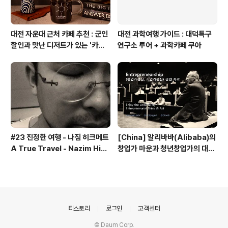
대전 자운대 근처 카페 추천 : 군인
대전 과학여행 가이드 : 대덕특구
할인과 맛난 디저트가 있는 '카페
연구소 투어 + 과학카페 쿠아
쿠아'
#23 진정한 여행 - 나짐 히크메트
[China] 알리바바(Alibaba)의
A True Travel - Nazim Hik
창업가 마운과 청년창업가의 대담
met - 기업가정신 세계일주
내용 - 기업가정신 세계일주
의안내
티스토리
로그인
고객센터
© Daum Corp.