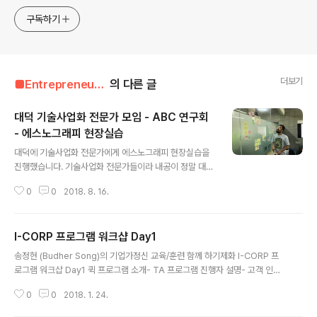
구독하기
더보기
■Entrepreneur■■■/Entrepreneur's Way
의 다른 글
대덕 기술사업화 전문가 모임 - ABC 연구회
- 에스노그래피 현장실습
글 내용
대덕에 기술사업화 전문가에게 에스노그래피 현장실습을
진행했습니다. 기술사업화 전문가들이라 내공이 정말 대단
한 분들인데요. 그 분들을 대상으로 Training for Traine
0
0
2018. 8. 16.
r 프로그램을 진행했습니다. 기존에 기술을 기반으로 사업
화 전략을 짜고 수행했던 분들이라..... 어쩌면 고객과 사용
자 중심 사업화 전략 관점에 힘들어하시거나 거부감을 가
I-CORP 프로그램 워크샵 Day1
지시진 않을까? 조심스러웠는데..... 다들 즐겁게 임해주셨
글 내용
습니다. 토론은 정말 각각의 전문가 분들이 쏟아내는 그 내
송정현 (Budher Song)의 기업가정신 교육/훈련 함께 하기제화 I-CORP 프
공이야 말로 대단하다는 감탄이 절로 나왔습니다. 디자인
로그램 워크샵 Day1 퀵 프로그램 소개- TA 프로그램 진행자 설명- 고객 인터
씽킹, 서비스 디자인 등 다양한 방법론도 익히고 계셨던 터
뷰, 비지니스 모델 개발 등 매우 불편한 상황들 속에서 그들을 원칙과 유연함을
라 쉽게 깊게 이해하신듯. 에스노그래피 분류체계와 성분
0
0
2018. 1. 24.
동시에 활용하면서 프로그램을 진행하는 것이 중요. - TA는 모든 멤버들과 잘
분석 진행 중입니다. 고객구매요인에 대해 브레인라이팅
의사소통하는 것이 중요. 런치패드, Dropbox 등 다양한 협업도구를 활용하기