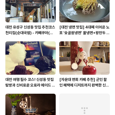
젝트 팀의 활동에 대한 피드백-고객발굴 계획..
대전 유성구 신성동 맛집 추천코스
[대전 냉면 맛집] 4대째 이어온 노
천리집(순대국밥) - 카페쿠아(커
포 '숯골원냉면' 물냉면+왕만두 조
피)
합& 식후 필수 코스 '카페 쿠아'
대전 여행 필수 코스! 신성동 맛집
[자운대 면회 카페 추천] 군인 할
탐방과 신비로운 오로라 에이드 체
인 혜택에 디저트까지 완벽한 신성
험
동 카페쿠아(Cafe QUA)