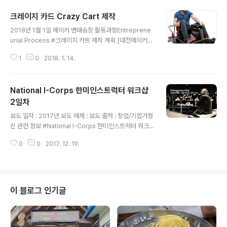
방법으로 토론 및 분류 현장 노..
때문에 해당 도구를 익히는 시간이 필요. 린스타트업 인스트럭터에게 필요한 속
크레이지 카드 Crazy Cart 제작
성은 무엇인가?#토론- 원칙과 유연함 : 프로그램의 진행 상- 국가별 문화나 사
글 내용
람들의 다양성에 대한 이해와 탐구- 시장에 대한 인사이트- 프로세스를 훈련시
2018년 1월 1일 메이커 변태송장 활동과정Entreprene
키는 것이 중요 #슬라이드1. 경험 Experienced : 스타트업 경험(파운딩..
urial Process #크레이지 카트 제작 계획 [대전메이커스
페이스] 이번 달 부터 크레이지 카트 CRAZY CART와 드
1
0
2018. 1. 14.
래프트 트라이크 DRIFT TRIKE를 만들 계획입니다.(목표
는 2월 말까지. 2개를 완성하는 걸로. ㅎㅎ 사업 정리한 기
념으로다가 만들기에 집중해보려고 합니다.) 크레이지 카
National I-Corps 한미인스트럭터 워크샵
트 Crazy Cart : Razor에서 만든 드리프트가 가능한 카
트 제품인데, 많은 메이커들이 만들어서 재미나게 타고 있
2일차
글 내용
습니다. 국내에는 널리 보급되어 있지 않아서 좀 생소한 제
보도 일자 : 2017년 보도 매체 : 보도 출처 : 창업/기업가정
품인데, 카트 쪽을 자주 접한 분들은 머스트 해브 아이템이
신 관련 정보 #National I-Corps 한미인스트럭터 워크
랄까요? 여튼 요렇게 생긴 놈인데, 드리프트가 가능한 고카
샵 2일차 2일차 : 고객중심 창업교육(Customer Discov
트(GO CART)라고 생각하면 됩니다. 예산은 정확하게..
0
0
2017. 12. 19.
ery) 적용사례 1. 한양대 I-Corps 프로그램 운영사례 (권
용준 대표)-국내 교육 사례 : 2017년 여름 7주 과정으로
진행-전담 인스트럭터 7명이 참여, 사례중심 강의-오프닝
캠프 - 미들 체크 - 클로징 캠프, 중간에 진행-시장조사비
용 지원-플립러닝 시 선행교육 과제를 주었으나, 사전 학습
이 블로그 인기글
이 잘 진행되지 않은 경우가 있었음. 관리 필요.-온라인 프
로젝트 관리 시스템을 활용하여 인스트럭터의 실시간 진도
체크, 정보/의견 공유가 유용함.-모든 인스트럭터들이 프로