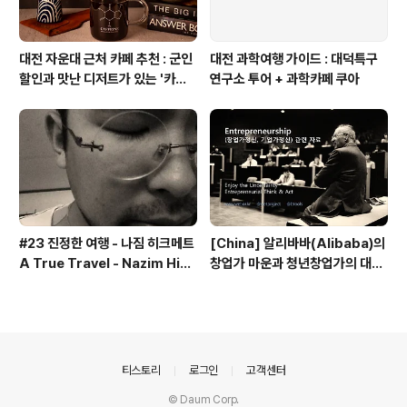
대전 자운대 근처 카페 추천 : 군인
대전 과학여행 가이드 : 대덕특구
할인과 맛난 디저트가 있는 '카페
연구소 투어 + 과학카페 쿠아
쿠아'
#23 진정한 여행 - 나짐 히크메트
[China] 알리바바(Alibaba)의
A True Travel - Nazim Hik
창업가 마운과 청년창업가의 대담
met - 기업가정신 세계일주
내용 - 기업가정신 세계일주
의안내
티스토리
로그인
고객센터
© Daum Corp.