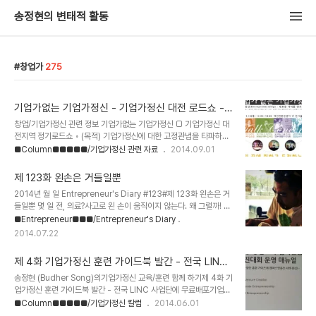
송정현의 변태적 활동
창업가
275
기업가없는 기업가정신 - 기업가정신 대전 로드쇼 -
기업가정신 문화센터
창업/기업가정신 관련 정보 기업가없는 기업가정신 □ 기업가정신 대
전지역 정기로드쇼 ◦ (목적) 기업가정신에 대한 고정관념을 타파하고
올바른 인식고취 (기업가 없는 기업가정신, Entrepreneurship
■Column■■■■■/기업가정신 관련 자료
2014.09.01
without Entrepreneur) ◦ (목표)1. 다양한 분야에서 기업가정신을
발휘하고 있는 청년들의 사례를 공유2. 기업가정신이 창업이 아닌, 꿈
제 123화 왼손은 거들일뿐
을 위해 도전하고 가치를 만들어가는 과정이라는 인식을 참가자들에
2014년 월 일 Entrepreneur's Diary #123#제 123화 왼손은 거
게 전달3. 나도 기업가정신을 발휘할 수 있다는 자신감 고취 ◦ (일정)
들일뿐 몇 일 전, 의료?사고로 왼 손이 움직이지 않는다. 왜 그럴까! 왜
2014. 09. 18, 13:00~18:00 ◦ (장소) 대전컨벤션센터(DCC) 1F
손이 움직이지 않는걸까? 치료받을 때 이건 아니다 싶었는데, 온 몸에
■Entrepreneur■■■/Entrepreneur's Diary
전시홀 115호 ◦ (프로그램 구성) 시간주요 내용비 고13:00 ~
오는 고통을 참았더니 왼 손이 움직이지 않았다. 이건 무슨 경운가? 예
14:0060‘등록 14:00 ~ 14:2020‘오프닝 퍼포먼..
2014.07.22
감이 좋지 않아서 바로 병원에 갔다.정확한 진단과 처방을 위해 대학병
원 응급실, 정형외과, 한의원을 다녀왔다. 응급실 레지던트가 그래도
제 4화 기업가정신 훈련 가이드북 발간 - 전국 LINC
꼼꼼히 체크한 덕에 정확한 증상을 알 수 있었다. 다행히도 신경, 인대,
사업단 무료 배포 - 기업가정신 문화센터
근육이 끊어지지는 않은 것 같다. 증상은 손목 이하 부위에 힘이 안들
송정현 (Budher Song)의기업가정신 교육/훈련 함께 하기제 4화 기
어간다는 것과 엄지와 검지가 계속 살짝 붓고 저리다는 것. 축 처진 늙
업가정신 훈련 가이드북 발간 - 전국 LINC 사업단에 무료배포기업가
은 소 젖처럼 손목이 흐느적거린다.의사들도 이런 경우는 처음이란다..
정신 훈련 가이드북(기업가정신 훈련 프로그램 설계/운영 메뉴얼)이
■Column■■■■■/기업가정신 칼럼
2014.06.01
나와서 전국 LINC 사업단에 배포가 되었다. 내가 만들었지만, 나도 얼