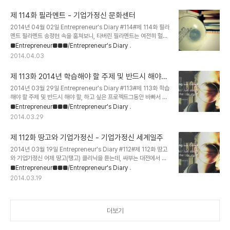
비처럼 내릴 때, 내 마음도 흐드러 진다. 기어코, 그녀는 비를 불렀다.
마치 순간에 피어오르는 성냥개비의 불처럼, 단발마에 피어올랐다가
제 114화 필라멘트 - 기업가정신 문화센터
이내 꺼져버린 사랑같다.나는 성냥개비 같은 사랑을 나누었다. 사쿠라
꽃 피면 여자 생각난다 송 정 현몇 년 동안, 만난 여자가 있었다.그녀의
2014년 04월 02일 Entrepreneur's Diary #114#제 114화 필라
눈동자에 깊숙히 각인되어 있던 봉인이 풀린 것은,바로 꽃이 지고 4년
멘트 필라멘트 송정현 속을 훔쳐보니, 타버린 필라멘트는 여전히 헐떡
이 지나서였다. 사쿠라꽃 지면 여자 생각난다. 이것은 불가피하다.사쿠
이고 있었다. 숨은 붙어있어 파르르 떨고 있지만, 살아도 산 것은 아니
■Entrepreneur■■■/Entrepreneur's Diary
라꽃 지면,..
였다. 생의 마지막 나선에서 내려온, 그녀석이야 말로 얼마나 뜨거웠던
2014.04.03
가! 말 그대로 격렬한 사랑이였다. 그의 맥이 다한 지금, 왠지 모를 공
허함만이 백열전구를 가득 채우고 있다. 나는 풍요로운 글쟁이에, 딴따
제 113화 2014년 학습해야 할 주제 및 반드시 해야
라에, 그림쟁이이고 싶다.내가 그렇게 인식하는 순간부터 나는 이미 풍
할, 하고 싶은 프로젝트 - 기업가정신 문화센터
요로운 글쟁이에, 딴따라에, 그림쟁이이다.(Add Budher to your
2014년 03월 29일 Entrepreneur's Diary #113#제 113화 학습
Linked-in / Facebook) 기업가정신 세계일주 [World
해야 할 주제 및 반드시 해야 할, 하고 싶은 프로젝트그동안 바빠서 정
Entrepreneurship Travel] -Quest for ..
리를 못했는데, 2014년 활동계획을 정리해보았다.[2014년 배우고
■Entrepreneur■■■/Entrepreneur's Diary
해야하고 하고 싶은 것들] 함께 해보고 싶은 테마가 있으면 누구든지
2014.03.29
환영합니다. 연락주세요!! 정보 공유, 프로젝트 기획/추진, 품앗이/두
레 등등 모두 환영합니다. 1. Marketing based on
제 112화 땅고와 기업가정신 - 기업가정신 세계일주
Ethnography (문화인류학을 기반으로 한 마케팅) 2.
Management & Commercialization of Technology (기술
2014년 03월 19일 Entrepreneur's Diary #112#제 112화 땅고
경영 & 사업화) 3. Design Thinking & Process (디자인적 사고
와 기업가정신 어제 땅고(탱고) 클리닉을 듣는데, 싸부는 대전에서 걸
와 체계) 4. Business Model Gen..
음이 좋기로 유명한 땅게로(탱고를 추는 남자)다. 그의 수업을 들으면
■Entrepreneur■■■/Entrepreneur's Diary
서, 기본 자세인 '서기'와 '걷기'를 다시 배웠다. 그의 설명에서 문득 내
2014.03.19
가슴에 커다란 울림을 준 문장이 있어서 소개하고자 한다. "가슴은 숨
을 들여마셔 하늘에 띄우고, 다리는 무겁게 바닥에 뿌리 내려, 한 걸음
을 걷는 것이다. 단 한 걸음이다. 한 걸음이 끝나면, 모든 동작이 끝나
서 원점으로 돌아온다. 그리고 다시 한 걸음 걷는 것이 땅고다."
더보기
Entrepreneurship과 창업을 넘어서 우리의 인생에도 적용 가능한
문장이다. 그의 첫 클리닉에서 이런 마음과 태도로 평생 땅고를..