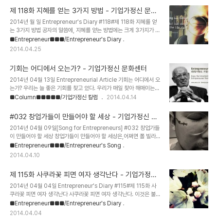
마 전에 겨우 한 권을 구할 수 있었다. 초기 컨셉은 넓은 개념에서의 일
제 118화 지혜를 얻는 3가지 방법 - 기업가정신 문화
반적인 기업가정신 훈련 가이드북을 만드는 것이였으나, 사업의 예산
센터
2014년 월 일 Entrepreneur's Diary #118#제 118화 지혜를 얻
과 해당 사업의 컨셉때문에 학생 창업교육 챔피언십 경진대회 운영 메
는 3가지 방법 공자의 말씀에, 지혜를 얻는 방법에는 크게 3가지가 있
뉴얼로 범주가 좁아졌다.단, 3년 동안 기업가정신 훈련 프로그램을 기
다. (그림 : 공자 http://terms.naver.com/entry.nhn?
■Entrepreneur■■■/Entrepreneur's Diary
획하고 워크북을 만들고 프로그램을 운영했던 각종 노하우들이 반영
docId=955600&cid=796&categoryId=1535) 첫 번째 방
된 책이다. 교육이 아닌 훈련의 관점에서 말이다.이 책을 만드느라 우
2014.04.25
법은 사색(思索)에 의한 것으로 가장 고상한 방법이다.사색(思索,
여 곡절이 참 많았다. 바쁜 일정..
meditation, contemplation, meditate, contemplate) : 어
기회는 어디에서 오는가? - 기업가정신 문화센터
떤 것에 대하여 깊이 생각하고 이치를 따짐. 두 번째 방법은 모방(模
倣/摸倣/摹倣)으로 가장 쉬우나 만족스럽지 못한 방법이다.모방(模
2014년 04월 13일 Entrepreneurial Article 기회는 어디에서 오
倣,摸倣, 摹倣, [명사] imitation, copy, (formal) emulation,
는가? 우리는 늘 좋은 기회를 찾고 있다. 우리가 매일 찾아 해매이는
[동사] i..
기회는 과연 어디에서 오는가? 김광규 시인의 '생각의 사이'에서 그 답
■Column■■■■■/기업가정신 칼럼
2014.04.14
을 찾을 수 있다. 나는 이 시를 정말 우연한 기회에 접하게 되었다. 기
업가정신 세계일주 러시아 지역에서 우연히 만났던 한양대학교 김상
#032 창업가들이 만들어야 할 세상 - 기업가정신 문
현 교수님이 들려주셨던 시다. 이 시를 처음 듣는 순간, 망치로 머리를
화센터
2014년 04월 09일[Song for Entrepreneurs] #032 창업가들
맞는 듯 한 느낌이였다. 그는 4시간 동안 러시아에 관한 정말 액기스
이 만들어야 할 세상 창업가들이 만들어야 할 세상은,어쩌면 폴 빌라드
에 달하는 둔탁한 충격으로 몹시 어리둥절했지만, 이 시만큼 기회의 원
가 이미 그려놓은 세상일지도. 이해의 선물 폴 빌라드 유 영 옮김 내가
■Entrepreneur■■■/Entrepreneur's Song
천에 대해 제대로 설명하고 있는 것이 없다. 생각의 사이 시인은 오로
위그든 씨의 사탕 가게에 처음으로 발을 들여놓은 것은 아마 네 살쯤
지 시만을 생각하고 정치가는 오로지 정치만을 생각하고 경제인은 오
2014.04.10
되었을 때의 일이었던 것 같다. 하지만, 그 많은 싸구려 사탕들이 풍기
로지 경제만을..
던 향기로운 냄새는 반 세기가 지난 지금까지도 아직 내 머릿속에 생생
제 115화 사쿠라꽃 피면 여자 생각난다 - 기업가정신
히 되살아난다. 가게 문에 달린 조그만 방울이 울릴 때마다 위그든 씨
문화센터
는 언제나 조용히 나타나서, 진열대 뒤에 와 섰다. 그는 꽤 나이가 많았
2014년 04월 04일 Entrepreneur's Diary #115#제 115화 사
기 때문에 머리는 구름처럼 희고 고운 백발로 덮여 있었다. 나는 그처
쿠라꽃 피면 여자 생각난다 사쿠라꽃 피면 여자 생각난다. 이것은 불가
럼 마음을 사로잡는 맛있는 물건들이 한꺼번에 펼쳐진 것을 본 적이 없
피하다.사쿠라꽃 피면 여자 생각에 쩔쩔 맨다.김훈, 풍경과 상처 중에
■Entrepreneur■■■/Entrepreneur's Diary
었다. ..
서 나는 사쿠라꽃이 질 때 더 여자 생각이 난다.어제처럼 사쿠라꽃이
2014.04.04