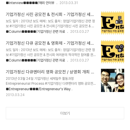
을 그렇게 끝까지 걸어가는 이가 바로 Entrepreneur다. 그 근본은
고 있는 My Gengo사 My Gengo사에 대한 글을 쓰기 시작. 제목은 '구글 번역처럼 빠르
■Interview■■■■■/해외 인터뷰
2013.03.31
바로 사랑...
고 저렴한 프로페셔널 번역 서비스, MyGengo'로 설정해보았다. 출판사 편집장님의 권유?
에 따라.. 400p에 달하는 여행기 컨셉으로 작성해놓은 기존 원고를 버리고, 칼럼 형식으로
기업가정신 사진 공모전 & 전시회 - 기업가정신 세계
전면적으로 개편 중. 글을 다시 쓰고 있다. (DBR에도 기고를 할겸. 겸사겸사..) 최근 현황을
일주
보도 일자 : 2013년 보도 매체 : 보도 출처 : 창업/기업가정신 관련 정
넣기 위해 기본 조사를 다시 실시 중.
보 #기업가정신 사진 공모전 & 전시회 [기업가정신 사진 공모전 & 전
http://ko.gengo.com/http://www.crunchbase.com/company..
시
■Column■■■■■/기업가정신 관련 자료
2013.03.27
회]https://www.facebook.com/entrepreneurshipphotoco
ntest #공고문 다운로드 http://db.tt/9jISuRZs #참가신청서 다운
기업가정신 다큐 공모전 & 영화제 - 기업가정신 세계
로드 http://db.tt/MzSNcnEY #행 사 명 : 기업가정신 사진 공모전
일주
보도 일자 : 2013년 보도 매체 : 보도 출처 : 창업/기업가정신 관련 정
/ 전시회 #주 최 : 서울과학기술대학교 #주 관 : 서울과학기술대학교
보 #기업가정신 사진 공모전 & 전시회 여러분의 적극적인 참여를 권
창업교육센터 #응모자격 : 대학생 또는 비즈쿨 학생 또는 기업가정신
면합니다!![기업가정신 다큐 공모전 & 영화
■Column■■■■■/기업가정신 관련 자료
2013.03.27
과 창업에 관심있는 일반인 #응모주제 : -기업가정신을 직간접적으로
제]https://www.facebook.com/EntrepreneurshipDocume
느낄 수 있는 작품 -우리 주변에서 기업가정신이 발현된 현장의 모습
ntaryContest #행사공고문 다운로드 - http://db.tt/nAHslKvy
을 담은 작품 -기업가정신이 필요하..
기업가정신 다큐멘터리 영화 공모전 / 상영회 개최 준
#참가신청서 다운로드 - http://db.tt/2CimGfwq #출품신청서 다
비 - 기업가정신 세계일주
2013년 03월 24일 기업가정신 세계일주 활동과정
운로드 - http://db.tt/eARUW2xJ [기업가정신 다큐 공모전 & 영
Entrepreneurial Process #기업가정신 다큐멘터리 영화 공모전 /
화제] #행 사 명 : 기업가정신 다큐멘터리 공모전 & 영화제 #주 최 : 서
상영회 개최 준비 서울과학기술대학교에서 기업가정신과 문화예술을
■Entrepreneur■■■/Entrepreneur's Way
울과학기술대학교 #주 관 : 서울과학기술대학교 창업교육센터 #응모
접목한 프로그램을 진행하게 되었다. 2012년 말, 쓰던 책을 내팽겨치
자격 : 대학생 또는 비즈쿨 학생, 개인 / 팀 단..
2013.03.24
고, 해당 기획안을 후다닥 만들었다. 오랜시간 동안 해보려고 벼루어왔
던 기획이기 때문에 준비와 기획은 금새 끝낼 수 있었다. 오래 전부터
눈여겨 보거나 인사를 해둔 덕에 훌륭한 파트너도 아주 손쉽게 찾을 수
있었다. 특히, 이 기업가정신 다큐멘터리 영화제는 기업가정신 세계일
더보기
주 기획 단계에서부터 그려왔던 목표였다. 그걸 이제서야 하다니.. 이
제라도 한 것이 어딘가! 여튼.. 훌륭한 파트너인 필름아프리카 권은정
대표와 보들보들하게 손을 잡고? 야..