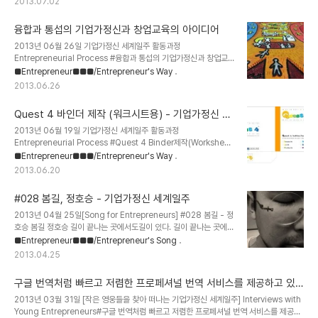
2013.07.02
펀드, 이스라엘식 창업 생태계 등.. 실리콘밸리, 창업국가 등에 이어 요
즈마 펀드가 알려지면서 국내에 또 요즈마 펀드가 떴던 것. 요즈마 펀
융합과 통섭의 기업가정신과 창업교육의 아이디어
드에 대해 알고 싶다면.. 아래 링크를 확인해보시라.. 요즈마(Yozma)
펀드 이스라엘 정부와 민간이 합동으로 첨단기술 기업을 지원하기 위
2013년 06월 26일 기업가정신 세계일주 활동과정
해 1993년 조성한 펀드 요즈마는 히브리어로 창의ㆍ독창ㆍ창업 등과
Entrepreneurial Process #융합과 통섭의 기업가정신과 창업교
같은 뜻을 가진 단어로 요즈마펀드는 벤처캐피털에 자금을 대주는 역
육의 아이디어 과학가들이 진행하는 기업가정신 / 창업교육?예술가들
■Entrepreneur■■■/Entrepreneur's Way
할을..
이 진행하는 기업가정신 / 창업교육?기술가들이 진행하는 기업가정신
2013.06.26
/ 창업교육?문학가들이 진행하는 기업가정신 / 창업교육? (Dream
Painter 박종신 작가님이 내게 선물해준 有-Way) 서대문자연사박
Quest 4 바인더 제작 (워크시트용) - 기업가정신 세
물관 이정모 원장님의 소개로 어류생태학을 하고 계신 모 박사님과의
계일주
대화를 했는데.. 너무나 즐거웠다. 이번 방학에는 순수과학 분야의 과
2013년 06월 19일 기업가정신 세계일주 활동과정
학자들과 흥미로운 일들을 준비해보고 싶다. 새롭지만 새롭지 않은 접
Entrepreneurial Process #Quest 4 Binder제작(Worksheet
근이 전혀 다른 결과를 나타낼 것이다. 정말로 제대로 된 사람들과 함
용) 이제 Quest 4 참가자들에게 워크시트를 품위있게 줄 수 있을 것
■Entrepreneur■■■/Entrepreneur's Way
께하며 배우는 통찰력은 정말 대단한 것 같다...
같다.기존에는 포치키스로 찝어서 참가자들에게 제공했는데.. 이제는
2013.06.20
바인더에 넣어 제공할 수 있을 것 같다. 스타벅스의 커피 메뉴처럼, 바
인더 워크시트에 따라 Quest 4의 각 단계별로 어떤 내용인지 체크를
#028 봄길, 정호승 - 기업가정신 세계일주
할 수 있도록 제작했다. 하나의 디자인으로 각 단계별로 범용적으로 사
용할 수 있는 유용함을 강조! ~ 이름하야 ~ Quest 4 Action
2013년 04월 25일[Song for Entrepreneurs] #028 봄길 - 정
Package!! 직접 시안 디자인 하느라 4시간 동안 끙끙거리며 혼자
호승 봄길 정호승 길이 끝나는 곳에서도길이 있다. 길이 끝나는 곳에서
PPT에서 디자인.실제 제작사이즈와 동일하게 작업을 했고, 아직 1차
도길이 되는 사람이 있다 스스로 봄길이 되어끝없이 걸어가는 사람이
■Entrepreneur■■■/Entrepreneur's Song
시안인..
있다 강물은 흐르다가 멈추고새들은 날아가 돌아오지 않고하늘과 땅
2013.04.25
사이의 모든 꽃잎은 흩어져도 보라사랑이 끝난 곳에서도사랑으로 남
아 있는 사람이 있다 스스로 사랑이 되어한없이 봄길을 걸어가는 있는
구글 번역처럼 빠르고 저렴한 프로페셔널 번역 서비스를 제공하고 있
사람이 있다 Entrepreneur가 바로 길이 끝나는 곳에서 길을 찾거나
는 My Gengo사 - 기업가정신 세계일주
스스로 길이 되는 사람이다. 스스로 길이 되어 다른 이들에게 따스한
2013년 03월 31일 [작은 영웅들을 찾아 떠나는 기업가정신 세계일주] Interviews with
새싹을 피우게 하는 비전 전도사이며 동기부여 확산가이다. 자신의 길
Young Entrepreneurs#구글 번역처럼 빠르고 저렴한 프로페셔널 번역 서비스를 제공하