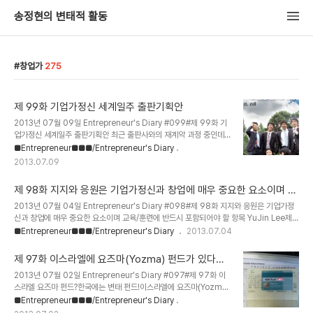
송정현의 변태적 활동
창업가
275
제 99화 기업가정신 세계일주 출판기획안
2013년 07월 09일 Entrepreneur's Diary #099#제 99화 기
업가정신 세계일주 출판기획안 최근 출판사와의 재계약 과정 중인데..
나의 출판 기획안을 공개해본다. 다만, 목차 및 공개하기 어려운 내용
■Entrepreneur■■■/Entrepreneur's Diary
들은 공개하지 않았다. 기본적인 출판 기획안은 확인 할 수 있으니 출
2013.07.09
판을 준비하는 분들은 참고하기 바란다. 여담으로..... 출판을 2여년 정
도 준비하면서 느끼는 것이지만, 자신의 이름으로 책을 낸 사람들은 그
제 98화 지지와 응원은 기업가정신과 창업에 매우 중요한 요소이며 교
책의 가치와 상관없이 정말 모두 존경받아 마땅하다. 자신의 이름으로
육/훈련에 반드시 포함되어야 할 항목
책을 내어 보지 않은 사람들은 다른 이들의 책을 평가하는 것이 얼마나
2013년 07월 04일 Entrepreneur's Diary #098#제 98화 지지와 응원은 기업가정
겸손하지 못한 행위인지 절실하게 느꼈다. 좋은 글을 쓰고, 오래오래
신과 창업에 매우 중요한 요소이며 교육/훈련에 반드시 포함되어야 할 항목 YuJin Lee제가
회자되는 책을 내고 싶다.송정현.. 화이팅 하자! (사진 : 포츈지에 우리
2010년 TED 에 처음 갔을때 가장 크게 놀란 것중 하나는... 제이미 올리버의 TED Prize
■Entrepreneur■■■/Entrepreneur's Diary
2013.07.04
가..
를 발표 장면이었어요. 제이미 올리버가 푸드 레볼루션을 하겠다고 자신의 열정적인 토크를
마치니 관객들이 손을 들고 자신이 어떻게 그 프로젝트에 기여할 수 있는지 이야기를 하는거
제 97화 이스라엘에 요즈마(Yozma) 펀드가 있다면,
에여~ 예를 들면 '나의 지인이 방송국 피디인데 내가 그를 소개해서 방송프로그램이 될 수
한국에는 변태(變態, Metamorphosis) 펀드가 있
2013년 07월 02일 Entrepreneur's Diary #097#제 97화 이
있도록 돕겠다' '나는 사무실 빈 공간이 있는데 거기를 써도 좋다' '나는 트럭이 있는데 그걸
다 - 기업가정신 세계일주
스라엘 요즈마 펀드?한국에는 변태 펀드!이스라엘에 요즈마(Yozma)
이용할 수 있으면 좋겠다' 등 자신이 가진 지인, 정..
펀드가 있다면, 한국에는 변태(變態, Metamorphosis) 펀드가 있
■Entrepreneur■■■/Entrepreneur's Diary
다. 요즘 이스라엘의 요즈마 펀드가 한창 떠들어 댔다. 한국의 요즈마