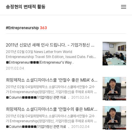
송정현의 변태적 활동
Entrepreneurship
363
2011년 신묘년 새해 인사 드립니다. - 기업가정신 세
계일주
2011년 02월 03일 News Letter from World
Entrepreneurship Travel 5th Edition, Issued Date. Feb
1th, 2011 謹賀新年 우리 고유의 명절 설이 성큼 다가왔습니다. 설
■Entrepreneur■■■/Entrepreneur's Way
날은 묵은 한 해를 떨치고 새로운 한 해를 시작하자는 희망찬 명절입니
2011.02.04
다. 2011년 새해에는 소망하는 모든 일 이루시고 사업과 가정에 무궁
한 발전을 기원합니다. 새해 복 많이 받으세요. - 기업가정신 세계일주
희망제작소 소셜디자이너스쿨 '안철수 좋은 MBA' 6
팀원 일동 1. 언론&미디어 관련 보도 - KBS 신년 기획특집 ‘한반도,
강 - 기업가정신 세계일주
미래를 말하다’ 방청객 출연(11.01.08) - SBS 라디오 ‘2시탈출 컬투
2011년 02월 04일희망제작소 소셜디자이너 스쿨에서안철수 교수
쇼’ 방송 출연(11.01.12) - 대학생 벤처 신문 ‘두드림’ 대전/충청 지부
가 Entrepreneurship(창업가정신, 기업가정신)을 주제로 6회차 특
승인 - 기업가정신 세계일주 사무..
강을 실시했다.Entrepreneurship에 대한 올바른 이해를 할 수 있는
■Column■■■■■/기업가정신 관련 자료
2011.02.04
좋은 기회라 생각된다.꼭 6회 모두 보시길 권유한다.기업가정신 세계
일주 송정현자료 출처 http://hopetv.makehope.org/208희망
희망제작소 소셜디자이너스쿨 '안철수의 좋은 MBA'
제작소 소셜디자이너스쿨안철수의 좋은 MBA6강. 내 삶의 나침반을
5강 - 기업가정신 세계일주
2011년 02월 04일희망제작소 소셜디자이너 스쿨에서안철수 교수
찾아서 : '창업동기'를 고민하라불황의 시대를 타개해 나갈 기업가정신
가 Entrepreneurship(창업가정신, 기업가정신)을 주제로 6회차 특
의 진수,청년들이여 안정된 직장이 아닌 더 큰 꿈을 향해 도전하라!성
강을 실시했다.Entrepreneurship에 대한 올바른 이해를 할 수 있는
■Column■■■■■/기업가정신 관련 자료
2011.02.04
공한 벤처경영인이자 존경받는 기업인 안철수 교수, 그가 직접 창업과
좋은 기회라 생각된다.꼭 6회 모두 보시길 권유한다.기업가정신 세계