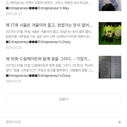
고, 예전보다는 진척이 상당히 보인다. 그러나, 후원은 보수적으로 계
들이여 안정된 직장이 아닌 더 큰 꿈을 향해 도전하라!성공한 벤처경영
획을 세웠음에도 불구하고 생각보다 상황이 어렵다. 무엇인가 이 상황
■Entrepreneur■■■/Entrepreneur's Way
인이자 존경받는 기업인 안철수 교수, 그가 직접 창업과 기업경영의 진
을 뚫고 지날 수 있는 돌파구가 필요하다. 그게 무엇일까?? 고민이다.
수를 소개합니다.자신의 위기를 창조적으로 극복하고자 하는 분, 더 큰
2011.01.27
정말로. 최근, 학술연구 팀블로그 - MBA7, 스타트업 관련 온라인 미
가능성을 확..
디어 - 벤처스퀘어, 대학생 벤처신문 두드림, KnP Books 출판 계약
제 17화 서울은 겨울이라 춥고, 창업가는 돈이 없어
협의 등 애초에 구상했던 일 + 뜻하지 않은 좋은 기회가 들어와서 상당
춥다. - 기업가정신 세계일주
히 고무적이다. 후원기업이 들어올 만한 판, 그 다음 단계를 위한, 몇
2011년 01월 19일 서울은 겨울이라 춥고, 창업가는 돈이 없어 춥다.
가지 구상안들을 더욱 구체화시키기 위한 준비를 하고 있다. 후원기업
원동이형 사무실로 가는 길은 손이 너무 시려워서 아이폰 버튼누르기
이 들어올 만한 큰 판. 어떻게 해야하나?? 큰 판을 짜면 짤 수록 내 어
가 힘들었다. 손은 꽁꽁 얼었고, 이 놈의 코감기는 떨어질 생각을 안한
■Entrepreneur■■■/Entrepreneur's Diary
깨는 더욱..
다. 킁킁~ (ㅡ,.ㅡ) 여원동 대표이사는 얼마 전까지 (주)마이미디어DS
2011.01.21
라는 IT기업을 운영하고 있었다. 최근에 기업합병을 거쳐 DBK
networks라는 기업의 대표이사를 하고 있다. IT기업에서 100억이
제 15화 드림메이트와 함께 꿈을 그리다. - 기업가정
넘는 매출을 올리는 회사는 그다지 흔하지 않은데, 그 중 하나임을 보
신 세계일주
면 여원동 대표이사의 경영능력을 짐작할 수 있다. 나는 항상 그에게서
2011년 01월 10일 드림메이트와 함께 꿈을 그리다. 2010년, 작년이
여유로움과 프로페셔널한 모습을 배우려고 노력한다. 10분 정도 기다
였다. '꿈을 그려준다고?' 무심코 링크를 클릭했다. 사람들의 꿈을 그
려서 그를 만날 수 있었다. 응접실로 가서 그와 대화를 했다. (여원동 :
려주는 그에 대한 인터뷰 기사였다. 기사에는 그의 홈페이지가 친절하
■Entrepreneur■■■/Entrepreneur's Diary
여 / 송정현..
게 링크되어 있었다. http://dreampainter.co.kr/ 그의 네이버 블
2011.01.12
로그로 연결이 되었는데, 나는 하나 하나 살펴보았다. 그 때 당시, 공병
호씨의 그림이 눈에 띄였다. (부엉이와 공병호씨를 함께 그려놓은 그
림이였다.) 나는 예전에 우연하게도 공병호씨가 부엉이를 좋아한다는
것과, 피규어를 수집하고 있다는 것을 그의 서재 사진을 통해 알게 되
더보기
었다. 그래서 그 그림이 아직도 기억에 남아있다. 꿈을 그린다. 꿈을 담
는다라..... 주저없이 '공감' 버튼을 눌렀다. 블로그를 통해 그가 최근..
관련사이트