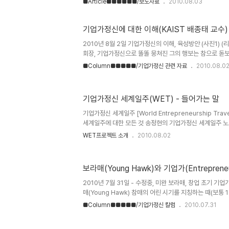
■Article■■■■■■/보도자료
2010.08.03
=========================== 무대리 2010
부 홈페이지에서도 위 글을 볼 수 있습니다. 성의있는 인터
===================================
기업가정신에 대한 이해(KAIST 배종태 교수)
=========================== 헉!!!!! 강
2010년 8월 2일 기업가정신의 이해, 육성방안 (사진1) (리
곳에 홍보가 되고 있다는 생각이 들었다. 붸리 캄솨~ (그렇지...
회장, 기업가정신으로 똘똘 뭉쳐진 그의 행보는 참으로 돋보
이 우려?? 먹어..
적인 이해와 육성방안에 대해 KAIST 배종태 교수님의 
■Column■■■■■/기업가정신 관련 자료
2010.08.0
로 정리가 된 자료이며, 기업가정신에 대해 해외학자들(Tim
리나라 기업가정신에 대한 현황을 바탕으로 향후 육성방안에
습니다. 기업가정신의 이해와 육성방안 (KAIST 배종태) View
기업가정신 세계일주(WET) - 들어가는 말
from sprout. 기업가정신에 대한 기본적인 지식이나 
자료가 될 것 같습니다. 고맙습니다. 기업가정신 세계일주 총
기업가정신 세계일주 [World Entrepreneurship Tr
세계일주에 대한 모든 것 송정현의 기업가정신 세계일주 
면서 항상 부족하고, 어려웠던, 그래도 도전하는 젊음의 이
WET프로젝트 소개
2010.08.02
지치고, 쓰러졌던, 하지만 포기하지 않는 젊음의 이야기를 
기운과 지혜로 제가 살아갑니다. 항상 고맙습니다. Fledgling
상. 이 글은 스프링노트에서 작성되었습니다.
보라매(Young Hawk)와 기업가(Entreprene
2010년 7월 31일 - 수정중, 미완 보라매, 창업 초기 기업가(
매(Young Hawk) 참매의 어린 시기를 지칭하는 때(보통 
를 가르킨다.). 참매의 시기에서 가장 두려움이 없는 시기이
■Column■■■■■/기업가정신 칼럼
2010.07.31
이 실패하는 때이다. (사진1) (출처 - 한국의 새 동영상 
http://birdvideo.tistory.com/11) Fledgling En