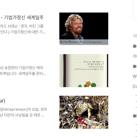
/08/03 09:04 답글 고용노동
뷰 감사드려요~
====================
 - 기업가정신 세계일주
미경 기자님의 보도기사로 정말 많은
차드 브랜슨 : 영국, 버진 그룹
.. 차(tea)와 홍보는 깊게, 많
인다.) 기업가정신에 대한 기본
기
강의자료를 업로드합니다. 전반적으
2
mons 등)의 이론적 내용과 우
■
 대한 제언이 자료에 담겨져 있
 more presentations
카
이해가 없는 분들에게 좋은 학문적
■
괄팀장 ..
avel] 송정현의 기업가정신 테마
노트북입니다. 세계일주를 준비하
W
야기. 그리고, 세계일주를 하면서
담고 싶습니다. 이 세상 만물의
D
 Entrepreneur 송정현 배
ur)
Entrepreneur)의 모습. 보라
1년 미만의 사냥질을 갖 배운 매
■
며, 가장 많이 도전하고 가장 많
사이트 백한기 기자님 블로그
trepreneur 이것은 바로 창업 초기,