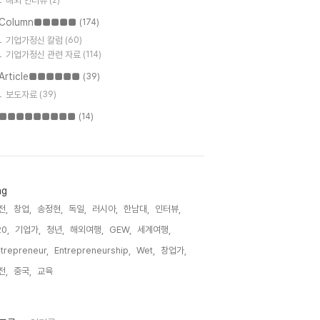
해외 인터뷰
(2)
Column■■■■■
(174)
기업가정신 칼럼
(60)
기업가정신 관련 자료
(114)
Article■■■■■■
(39)
보도자료
(39)
■■■■■■■■■
(14)
ag
전,
창업,
송정현,
독일,
러시아,
한남대,
인터뷰,
0,
기업가,
청년,
해외여행,
GEW,
세계여행,
trepreneur,
Entrepreneurship,
Wet,
창업가,
전,
중국,
교육,