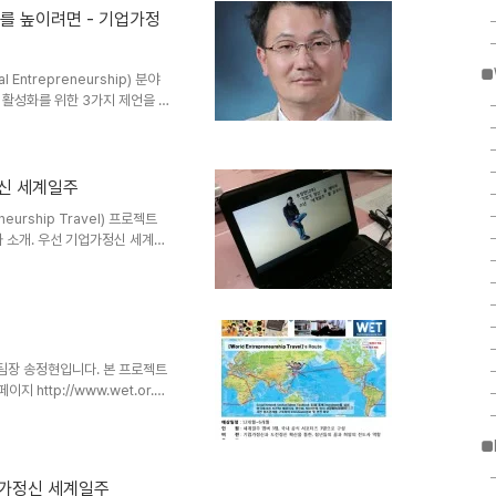
 하다. 세상을 향해 겁없이 뛰어
여를 높이려면 - 기업가정
 사회를 만들기 위한 밑거름이 아
■
ntrepreneurship) 분야
 활성화를 위한 3가지 제언을 하
여를 높이려면 ▲ 박재환 중앙대
서울 노원구에 있는 사회적 기업
기업에 관심이 많다"고 했다(2
'떡메마을'도 들렀다(3월 25일자
정신 세계일주
수 없다. 사회적 기업(Social
eurship Travel) 프로젝트
..
와 소개. 우선 기업가정신 세계일
 대해 간단하게 소개를 하자면, 열정
전 세계 다양한 분야의 오피니언
 Network Service)를 통
기업가정신 함양을 위한 착한 프
 계획이며, 현재 프로젝트 준비
팀장 송정현입니다. 본 프로젝트
http://www.wet.or.kr
om/wetproject
■
업가정신 세계일주