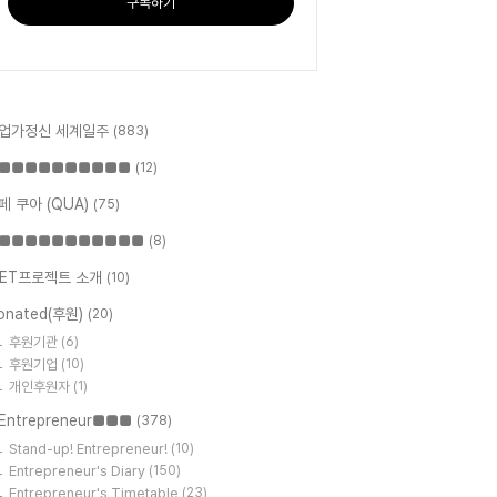
구독하기
업가정신 세계일주
(883)
■■■■■■■■■■
(12)
페 쿠아 (QUA)
(75)
■■■■■■■■■■■
(8)
ET프로젝트 소개
(10)
onated(후원)
(20)
후원기관
(6)
후원기업
(10)
개인후원자
(1)
Entrepreneur■■■
(378)
Stand-up! Entrepreneur!
(10)
Entrepreneur's Diary
(150)
Entrepreneur's Timetable
(23)