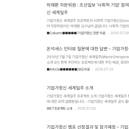
창업가의 모습이기도 하고, 20~30대의 청년의 모습이기도
박재환 자문위원 : 조선일보 '사회적 기업' 참
드는 도전, 열정, 패기로 똘똘 뭉친 '젊음'이야 말로 건강한
신 세계일주
닌가 한다. 우리 경제에..
기업가정신 세계일주 프로젝트의 사회적 기업가정신(Social E
의 자문위원이신 박재환 교수님의 글입니다. 사회적 기업의
셨습니다. 참고 바랍니다. [편집자에게] ‘사회적 기업’ 참
■Column■■■■■/기업가정신 관련 자료
2010.07.29
산업·창업경영대학원 교수 지난달 19일 이명박 대통령은 
'동천'을 방문해 "사회적 약자들에게 일자리를 주는 사회적 
월 20일자 A5면). 24일에는 전북 완주의 사회적 기업인 
온석세스 인터뷰 질문에 대한 답변 - 기업가
A5면). 사회적 기업을 연구하는 학자로서 반가운 소식이 아닐 
2010년 7월 7일 기업가정신 세계일주(World Entrepren
Enterprise)이 중요한 이유는 노약자·장애인 등 취약계층에
소개 Q1) 현재 추진하는 프로젝트에 대한 추진 배경, 경과
주(World Entrepreneurship Travel) 프로젝트에
■Article■■■■■■/보도자료
2010.07.29
과 패기가 넘치는 학생들로 구성된 저희 프로젝트 팀으로, 
리더들을 만나서 인터뷰를 하고, 생산된 컨텐츠를 SNS(Social
해 국내/외에 무료로 배포하여, 청년층의 도전정신 고취와 
기업가정신 세계일주 소개
로젝트입니다. 본 프로젝트 총 예산은 후원을 받아서 진행할
단계에서의 비용은 저와 부팀장인 윤승현군이 운..
기업가정신 세계일주 프로젝트 소개 기업가정신 세계일주 
에 대한 요약 설명본입니다. -기업가정신 세계일주 공식 홈페이지 
-기업가정신 세계일주 공식 트위터 http://www.twitter.c
WET프로젝트 소개
2010.07.20
기업가정신 캠프 선정결과 및 참가예정 - 기