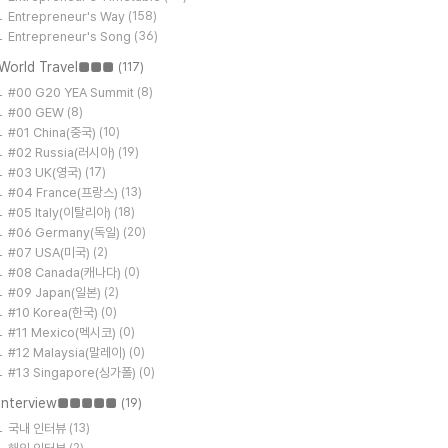
Entrepreneur's Way
(158)
Entrepreneur's Song
(36)
World Travel■■■
(117)
#00 G20 YEA Summit
(8)
#00 GEW
(8)
#01 China(중국)
(10)
#02 Russia(러시아)
(19)
#03 UK(영국)
(17)
#04 France(프랑스)
(13)
#05 Italy(이탈리아)
(18)
#06 Germany(독일)
(20)
#07 USA(미국)
(2)
#08 Canada(캐나다)
(0)
#09 Japan(일본)
(2)
#10 Korea(한국)
(0)
#11 Mexico(멕시코)
(0)
#12 Malaysia(말레이)
(0)
#13 Singapore(싱가폴)
(0)
Interview■■■■■
(19)
국내 인터뷰
(13)