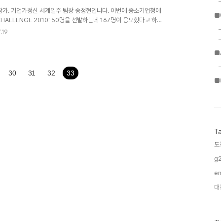
 참가. 기업가정신 세계일주 팀장 송정현입니다. 이번에 중소기업청에
■
HALLENGE 2010' 50명을 선발하는데 167명이 응모했다고 하는
 인원이 몰리는 바람에, 스탭으로 참여를 하고 다른 친구들에게 기회
.19
 스탭으로만 참여하고 싶다는 의사를 밝혔습니다. 그런데 최종 58명을
락을 받고, 저만 스탭으로 참관하는 것으로 해서 캠프 주최측과 상의
■
기회를 얻어서 무척 좋습니다...
30
31
32
33
■
T
도
g2
en
대