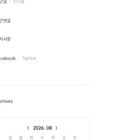
근글
인기글
근댓글
지사항
acebook
Twitter
chives
lendar
2026. 08
일
월
화
수
목
금
토