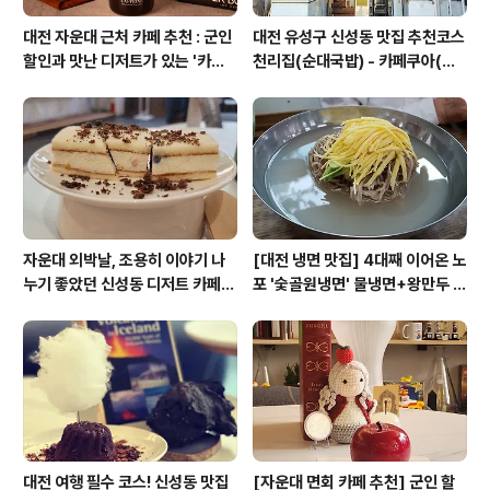
대전 자운대 근처 카페 추천 : 군인
대전 유성구 신성동 맛집 추천코스
할인과 맛난 디저트가 있는 '카페
천리집(순대국밥) - 카페쿠아(커
쿠아'
피)
자운대 외박날, 조용히 이야기 나
[대전 냉면 맛집] 4대째 이어온 노
누기 좋았던 신성동 디저트 카페
포 '숯골원냉면' 물냉면+왕만두 조
'카페쿠아'
합& 식후 필수 코스 '카페 쿠아'
대전 여행 필수 코스! 신성동 맛집
[자운대 면회 카페 추천] 군인 할