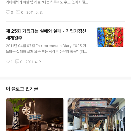
리아에서의 야한 밤 하늘 "나는 하루에도 수도 없이 좌절과
희망을 맛본다" 파리에서 만났던 leechi.com 창업주 Cel
0
0
2011. 5. 3.
ine 역시 인터뷰 당시 비슷한 이야기를 한 적이 있다. 그것
이 창업자 또는 선구자만이 느낄 수 있는 감정이 아닐까?
이런 감정의 변동을 다른 시각으로 본다면, 에너지의 움직
제 25화 거듭되는 실패와 실패 - 기업가정신
임이라 할 수 있다. 즉, 파동 또는 진동이다.(공학도로서 개
인적으로 '파동 / 진동'이라는 것은 매우 관심있는 분야다.
세계일주
글 내용
이 세상 모든 것은 파동을 가지고 있기 때문이다.) 움직임은
2011년 04월 07일 Entrepreneur's Diary #025 거
곧 에너지를 가지고 있는 것이고, 그 에너지를 가지고 있는
듭되는 실패와 실패 요즘 드는 생각은 아무리 훌륭한(리더
것은 파동을 가지고 있다. 그 파동은 흐름을 가지고 있다.
같은) 팔로워라도 결국 리더가 아닌 이상 리더가 될 수 없다
파동이라는 것 자체가 움직이는 것이기 때..
1
0
2011. 4. 9.
는 것이다. 그 원인이 무엇일까 계속 곰곰히 생각해보았다.
그것은 내가 창업가적 경영을 하지 못했기 때문이다. 단, 1
0명도 안되는 인원임에도 불구하고, 창업가적인 조직을 만
들지 못했다는 것은 나의 역량의 한계점을 여실하게 보여
주는 것이다. 어떻게 하면 창업가적인 조직으로 만들고, 이
이 블로그 인기글
들이 자유롭게 자신의 꿈을 기업가정신 세계일주 프로젝트
에 쏟아낼까? 나는 수없는 고민과 갈구 끝에, 피터드러커의
Innovation and Entrepreneurship에서 그 실마리를
찾을 수 있었다. 작은 실마리를 찾았지만, 문제는 실천..