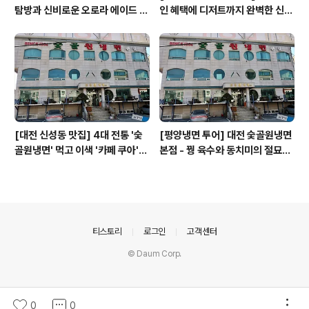
탐방과 신비로운 오로라 에이드 체
인 혜택에 디저트까지 완벽한 신성
험
동 카페쿠아(Cafe QUA)
[대전 신성동 맛집] 4대 전통 '숯
[평양냉면 투어] 대전 숯골원냉면
골원냉면' 먹고 이색 '카페 쿠아'로
본점 - 꿩 육수와 동치미의 절묘한
이어지는 실패 없는 하루 코스
경계(식후 디저트는 과학카페 쿠
아)
의안내
티스토리
로그인
고객센터
© Daum Corp.
0
0