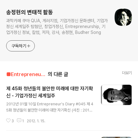
송정현의 변태적 활동
과학카페 쿠아 QUA, 게러지엠, 기업가정신 문화센터, 기업가
정신 세계일주 탐험단, 창업가정신, Entrepreneurship, 기
업가정신 정보, 칼럼, 저자, 강사, 송정현, Budher Song
구독하기
더보기
■Entrepreneur■■■/Entrepreneur's Diary
의 다른 글
제 45화 청년들의 불안한 미래에 대한 자기확
신 - 기업가정신 세계일주
글 내용
2012년 01월 10일 Entrepreneur's Diary #045 제 4
5화 청년들의 불안한 미래에 대한 자기확신 (사진 : 2011
년 12월 YES리더 시상식 가는 길, 2:8 가르마를 하고) 올
3
1
2012. 1. 15.
해는 분주하게 새해 계획이니 뭐니 세우지는 않았다. 귀국
한 뒤로 이미 나 자신도 모르게 상세하게 다 그려져 있었기
때문이다. 나는 구체적이진 않지만, 죽기 직전까지의 내 모