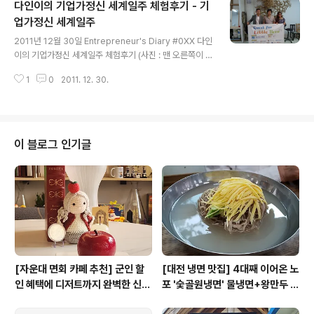
다인이의 기업가정신 세계일주 체험후기 - 기
습을 약 10년 단위로 그려놓았다. 소프트뱅크의 손정의 회
장은 10대에 뜻을 세우면서 60대까지의 생의 목표를 세웠
업가정신 세계일주
글 내용
던 것이 떠오른다. 참 대단한 포부를 지닌 그다. 그에 비하
2011년 12월 30일 Entrepreneur's Diary #0XX 다인
면 15년 정도는 내가 늦은 셈이지만, 어짜피 그와 나는 궁
이의 기업가정신 세계일주 체험후기 (사진 : 맨 오른쪽이 다
극의 본질을 추구하는 사람이니, 늦고 빠름은 그저 인지(認
인!) 미국 뉴욕에서 통역 자원봉사를 해준 다인양이 보내준
知)의 장난일 뿐이다. 우리의 관심은 업(業)을 ..
1
0
2011. 12. 30.
기업가정신 세계일주 체험후기 다인양이 몇 일 전 함께 프
로젝트를 진행했던 후기를 보내주었다. 얼마 전, 그녀가 그
렇게 바라던 남미 봉사활동을 다녀온지 얼마 안된 시점이
였다. 복학 준비로 많이 바쁠텐데.. 고마워! 다인양은 우리
가 미국 뉴욕에 머물 당시 통역을 도와주었던 친구다. 현재
이 블로그 인기글
듀크대에서 국제학과 정치학을 공부를 하고 있는 여학생이
다. 청년창업가 인터뷰 통역을 도와주면서 통역 역할만 수
행하는 것이 아니라, 자신도 인터뷰에 직접 참여해서 궁금
한 것은 물어보고 함께 인터뷰를 진행하면, 그녀의 진로에
도 도움이 되고..
[자운대 면회 카페 추천] 군인 할
[대전 냉면 맛집] 4대째 이어온 노
인 혜택에 디저트까지 완벽한 신성
포 '숯골원냉면' 물냉면+왕만두 조
동 카페쿠아(Cafe QUA)
합& 식후 필수 코스 '카페 쿠아'