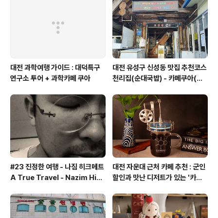
대전 과학여행 가이드 : 대덕특구
대전 유성구 신성동 맛집 추천코스
연구소 투어 + 과학카페 쿠아
천리집(순대국밥) - 카페쿠아(커
피)
#23 진정한 여행 - 나짐 히크메트
대전 자운대 근처 카페 추천 : 군인
A True Travel - Nazim Hik
할인과 맛난 디저트가 있는 '카페
met - 기업가정신 세계일주
쿠아'