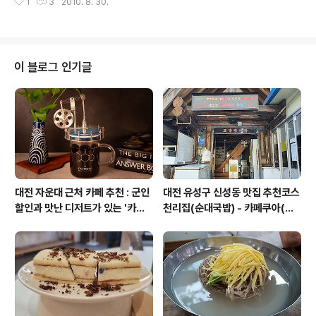
2012년 2월 Startup Weeke..
1
3
2010. 8. 30.
포하여 청년들의 도전정신과 기업가정신을 함양시키기 위
한 프로젝트입니다. G20 YES Korea, GEW Korea와
함께 협업으로 진행중이며, G20 YES의 공식 프로그램으
로서 공익성을 인증받은 프로젝트입니다. 아래 자료를 통
해 본 프로젝트에 대해 설명을 해놓았습니다. 고맙습니다.
이 블로그 인기글
Gew+g20 yes+기업가정신 세계일주 소개자료(uploa
d) View more presentations from qusxothdwkd.
이 글은 스프링노트에서 작성되었습니다.
대전 자운대 근처 카페 추천 : 군인
대전 유성구 신성동 맛집 추천코스
할인과 맛난 디저트가 있는 '카페
천리집(순대국밥) - 카페쿠아(커
쿠아'
피)