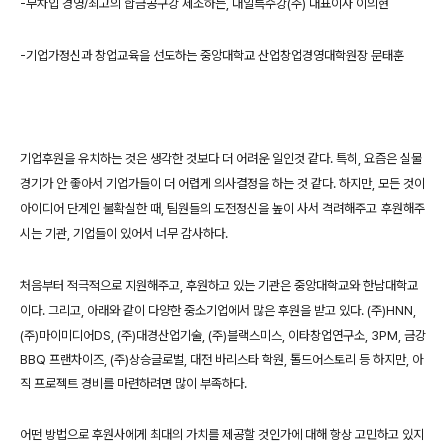
-무차입 경영/최고의 합금공구강 제조하는, 대일특수강(주) 대표이사 이의현
-기업가정신과 창업교육을 선도하는 중앙대학교 산업창업경영대학원장 문태훈
기업후원을 유치하는 것은 생각한 것보다 더 어려운 일인것 같다.
특히, 요즘은 실물
경기가 안 좋아서 기업가들이 더 어렵게 의사결정을 하는 것 같다.
하지만, 모든 것이
아이디어 단계인 불확실한 때, 팀원들의 도전정신을 높이 사서
격려해주고
후원해주
시는 기관, 기업들이 있어서 너무 감사하다.
처음부터 적극적으로 지원해주고, 후원하고 있는 기관은 중앙대학교와 한남대학교
이다.
그리고, 아래와 같이 다양한 중소기업에서 많은 후원을 받고 있다.
(주)HNN,
(주)마이미디어DS, (주)대경산업기술, (주)블랙스미스, 이타창업연구소,
3PM, 금강
BBQ 프랜차이즈, (주)상승글로벌, 대전 바리스타 학원, 톨드어스토리 등
하지만, 아
직 프로젝트 경비를 마련하려면 많이 부족하다.
어떤 방법으로 후원사에게 최대의 가치를 제공할 것인가에 대해 항상 고민하고 있지