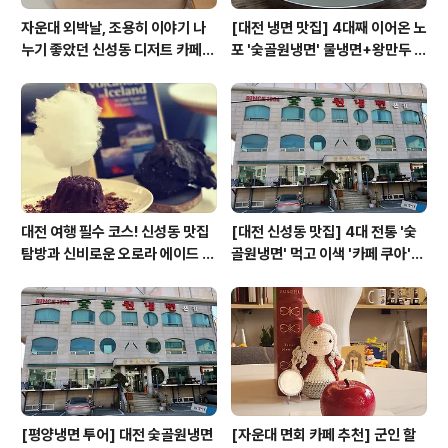
자운대 외박날, 조용히 이야기 나
[대전 냉면 맛집] 4대째 이어온 노
누기 좋았던 신성동 디저트 카페
포 '숯골원냉면' 물냉면+왕만두 조
'카페쿠아'
합& 식후 필수 코스 '카페 쿠아'
대전 여행 필수 코스! 신성동 맛집
[대전 신성동 맛집] 4대 전통 '숯
탐방과 신비로운 오로라 에이드 체
골원냉면' 먹고 이색 '카페 쿠아'로
험
이어지는 실패 없는 하루 코스
[평양냉면 투어] 대전 숯골원냉면
[자운대 면회 카페 추천] 군인 할