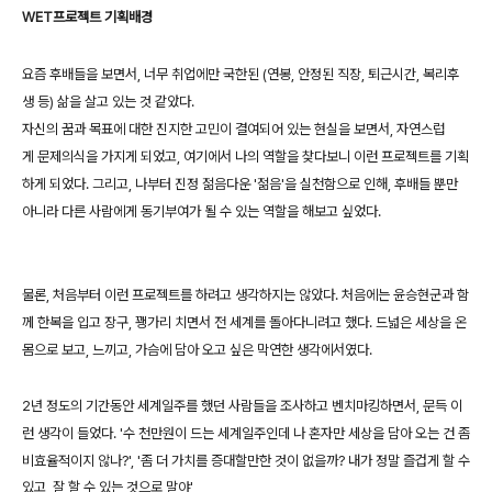
WET프로젝트 기획배경
요즘 후배들을 보면서, 너무 취업에만 국한된 (연봉, 안정된 직장, 퇴근시간, 복리후
생 등) 삶을 살고 있는 것 같았다.
자신의 꿈과 목표에 대한 진지한 고민이 결여되어 있는 현실을 보면서, 자연스럽
게 문제의식을 가지게 되었고,
여기에서 나의 역할을 찾다보니 이런 프로젝트를 기획
하게 되었다.
그리고, 나부터 진정 젊음다운 '젊음'을 실천함으로 인해,
후배들 뿐만
아니라 다른 사람에게 동기부여가 될 수 있는 역할을 해보고 싶었다.
물론, 처음부터 이런 프로젝트를 하려고 생각하지는 않았다.
처음에는 윤승현군과 함
께 한복을 입고 장구, 꽹가리 치면서 전 세계를 돌아다니려고 했다.
드넓은 세상을 온
몸으로 보고, 느끼고, 가슴에 담아 오고 싶은 막연한 생각에서였다.
2년 정도의 기간동안 세계일주를 했던 사람들을 조사하고 벤치마킹하면서, 문득 이
런 생각이 들었다.
'수 천만원이 드는 세계일주인데 나 혼자만 세상을 담아 오는 건 좀
비효율적이지 않나?',
'좀 더 가치를 증대할만한 것이 없을까? 내가 정말 즐겁게 할 수
있고, 잘 할 수 있는 것으로 말야'