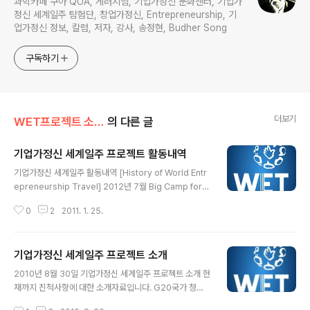
과학카페 쿠아 QUA, 게러지엠, 기업가정신 문화센터, 기업가
정신 세계일주 탐험단, 창업가정신, Entrepreneurship, 기
업가정신 정보, 칼럼, 저자, 강사, 송정현, Budher Song
구독하기
더보기
WET프로젝트 소개
의 다른 글
기업가정신 세계일주 프로젝트 활동내역
글 내용
기업가정신 세계일주 활동내역 [History of World Entr
epreneurship Travel] 2012년 7월 Big Camp for E
du 참가 2012년 6월 Young Entrepreneurs Summit
0
2
2011. 1. 25.
in Mexico - Official Sherpa 참석2012년 6월 2012
년 5월 Quest 4 활동결과 분석 설계2012년 5월 3인3색
재능기부 강연2012년 5월 케이블 방송 CnM Cable TV
기업가정신 세계일주 프로젝트 소개
단독 출연2012년 5월 KT&G 상상유니브에 Quest 4 상
글 내용
상유니브 프로그램 런칭 2012년 3월 Quest 4 동국대학
2010년 8월 30일 기업가정신 세계일주 프로젝트 소개 현
교 런칭 2012년 2월 EBS 교육 화제의 인물 단독 출연(송
재까지 진척사항에 대한 소개자료입니다. G20국가 청년
정현, 윤승현)2012년 2월 대전문화산업진흥원 원장 미팅
기업가를 만나 인터뷰하고, 컨텐츠를 제작 및 국내/외에 배