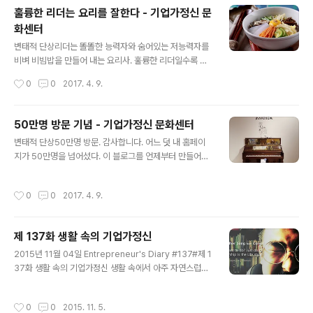
진 / 뮤직G20 청년 창업가들의 창업과 도전 사례 인터뷰집심장이 원하는 대로 움직
훌륭한 리더는 요리를 잘한다 - 기업가정신 문
여라 (영진미디어 2015)기술창업자..
화센터
글 내용
변태적 단상리더는 똘똘한 능력자와 숨어있는 저능력자를
비벼 비빔밥을 만들어 내는 요리사. 훌륭한 리더일수록 조
직 내 단기적 계산에 집중하는 능력자와 부족함을 숨기고
작성시간
0
0
2017. 4. 9.
있는 저능력자를 비벼 하나의 음식으로 내놓는 활동을 잘
한다. 무척이나 공감되는 항목.리더는 사람을 가르치고, 뛰
어난 리더는 사람을 절박함 바로 거기까지 데려다 놓는다.
50만명 방문 기념 - 기업가정신 문화센터
라는 표현은 나 정도의 세대에서만 공감이 가능한 것 같기
글 내용
변태적 단상50만명 방문. 감사합니다. 어느 덧 내 홈페이
도 하다. X세대 이후에는 사람들을 절벽으로 모는 것을 좋
지가 50만명을 넘어섰다. 이 블로그를 언제부터 만들어서
아하지 않더라는 것. 이런 절박함으로 내몰려도 큰 불만 없
글을 썼던가?기업가정신 세계일주 프로젝트를 준비하면서
이 갖은 고생에서 해답을 찾고 엄청난 힘을 발휘하는 것은
만들었는데, 아마도 2009년이나 2010년 정도일 것이다.
아마 우리 세대가 마지막인 것 같다. 단기적인 계산이 빠른
작성시간
0
0
2017. 4. 9.
내 블로그에 50만명이나 다녀가니 말로 표현하기는 힘들
똘똘한 척하는 능력자와 아직은 실제 업무에서 비리비리한
지만 무언가 책임감 같은 것이 느껴진다. 요즘에는 바빠서
저능력자들을 어떻게 하면 잘 비벼내서 ..
글을 쓸 마음의 여유가 없어졌다. '요즘'은 아닌 것 같군. 몇
제 137화 생활 속의 기업가정신
년 째다. 머 일이 많아 바쁘기도 하지만, 마음에 분노가 쌓
글 내용
이고 쌓여서 임계치를 넘어가서 그런 것 같기도 하다. 그 전
2015년 11월 04일 Entrepreneur's Diary #137#제 1
에도 답답한 사건들이 많았지만, 세월호 사건에서 나의 분
37화 생활 속의 기업가정신 생활 속에서 아주 자연스럽게
노는 자제력을 잃어 버렸다. 대학생 이후 처음으로 다시 머
기업가정신을 느낄 수 있게 하고 싶다.아주 오랫동안 고민
리를 박박 밀고 나의 분노를 꽤 오랫 동안 표출하기도 했다.
하고 있는 주제이자 소재이다.기업가정신을 배우고 익히는
작성시간
0
0
2015. 11. 5.
아마도 그 때 이..
것도 중요하지만.좀 더 쉽게 기업가정신을 느끼게 해주는