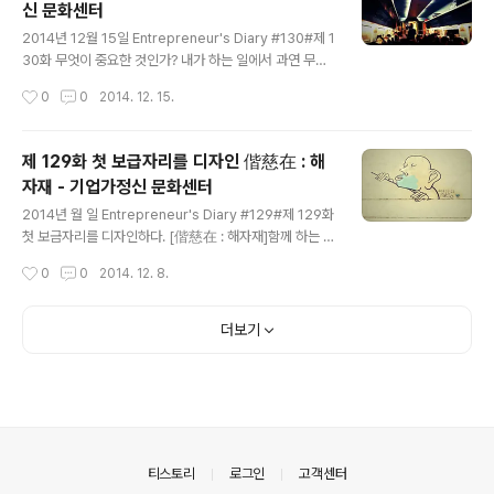
신 문화센터
는 그러지 않는다. (절대 못하는 것이 아니다. 안하는 것이
글 내용
다.) 알면서 행동하지 않는. 행동하면서도 모르는. 답답한
2014년 12월 15일 Entrepreneur's Diary #130#제 1
군상들이다. #354545867답답해서 페북을 보다가 발견
30화 무엇이 중요한 것인가? 내가 하는 일에서 과연 무엇
한 글귀가 있어 담아본다."몸이 아프면 자신이 고통스러워
에 가장 많은 시간과 노력을 할애해야 할까? 오늘 아침에
작성시간
0
0
2014. 12. 15.
스스로 병원에 간다. 그런데, 왜 마음의 병은 그게 안될..
있었던 사건을 가지고 나의 단상을 공유하고자 한다. Kora
il 직원이 버튼을 누르고 문을 열고 열차칸으로 들어왔다.
문 입구에서 가볍게 목례를 한 뒤, 이제는 잊혀진듯한 벽돌
제 129화 첫 보급자리를 디자인 偕慈在 : 해
크기의 PDA를 살펴보며 좌석을 확인하며 걸어왔다. 뚜벅
자재 - 기업가정신 문화센터
뚜벅. 나를 지나친 그는 계속 동일한 행동을 반복하며 한 걸
글 내용
음씩 걸었다. 뚜벅 뚜-벅뚜. 그가 갑자기 발걸음을 멈췄다.
2014년 월 일 Entrepreneur's Diary #129#제 129화
그리곤 머리가 히끗한 노인에게 정중히 검표를 했다.노인
첫 보금자리를 디자인하다. [偕慈在 : 해자재]함께 하는 사
은 그에게 표를 보여주고 자리를 확인 받은 모양이다. "이
랑이 있는 공간 앞으로 나와 내 아내가 살 공간의 이름이다.
작성시간
0
0
2014. 12. 8.
사람아! 당신은 (표가 있나 없나) 감시를 하는게 아니라..
몇 날 몇 일을 옥편을 찾아가며, 한 자 한 자의 의미와 음을
굴려가며 지은 이름. 조만간 들어갈 첫 보금자리에 명패를
달 생각이다. 해자재는 여러가지 의미를 지니고 있는데 숨
더보기
은 뜻은 여러분의 상상에 맡기도록 하겠다. 나중에 만나면
각자의 상상과 의견을 말해주면 재미있을 것 같다. 사실, 해
자재는 불교에서 동음이어로 쓰이는 용어이기도 하다. 최
상급의 지혜, 무상의 진리와 가장 올바른 지혜를 의미 한다.
모든 것에 통하고 걸림이 없는 경지에 이르는 단계를 의미
한다. #함께 해(偕) : 뜻을 나타내는 사람인변(亻(..
의안내
티스토리
로그인
고객센터