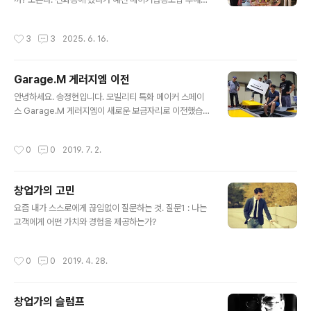
도 생각나고,프렐류드 문구점도 잠시 들렀다가 책을 왕창
충동구매했다.(이 문구점은 올 때마다 느끼는 건데.. 왜 사
작성시간
3
3
2025. 6. 16.
람이 많은지 알 수가 없다. 여성이 거의 90% 이상이다. 내
가 남성이라 그런지.. 이 매장이 잘 되는 이유를 사실 잘 모
르겠다. 왜 사람이 많은 걸까?? 스티커 천국? ㅎㅎ 나에게
Garage.M 게러지엠 이전
는 미스터리 같은 시공간이다. 그런데 매번 올 때마다 홀린
글 내용
듯 뭔가를 잔뜩 사서 나온다. ㅎㅎ;;;;;; 이미 성공의 이유를
안녕하세요. 송정현입니다. 모빌리티 특화 메이커 스페이
알고 있는 걸지도..)거기서 아마도 기록, 일기, 문구 등에 대
스 Garage.M 게러지엠이 새로운 보금자리로 이전했습니
한 책을 구매해서일까?!때마침 시니어 과기인들의 행사를
다. 장비 세팅하고 정리하려면 오래 걸릴 것 같군요. 하악하
업로드 해야겠다고 생각해서 일까?! 요즘 드는 생각은.. 비
악. [ Garage.M 게러지엠 ] 운영일시 : 매주 금토일 11:0
작성시간
0
0
2019. 7. 2.
지니..
0~20:00 (별도 행사가 있거나 자체 내부 일정 시 평일에
운영 또는 기본운영일에 운영하지 않을 수 있음) 주소 : 공
주시 유구읍 석남리 15-4 기본 서비스 : 각종 창작활동 /
창업가의 고민
대형 사이즈 가능, 대형 가공장비~수공구까지 이용 가능
글 내용
추가 서비스 : 숙박(6인)과 취사 가능(사전 요청 시 바베큐
요즘 내가 스스로에게 끊임없이 질문하는 것. 질문1 : 나는
등 식재료 준비)
고객에게 어떤 가치와 경험을 제공하는가?
작성시간
0
0
2019. 4. 28.
창업가의 슬럼프
글 내용