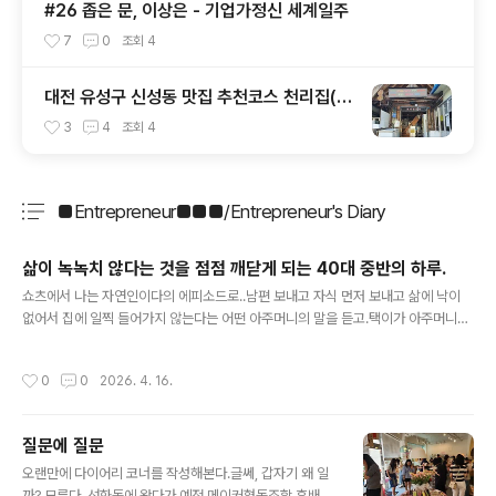
#26 좁은 문, 이상은 - 기업가정신 세계일주
7
0
조회
4
대전 유성구 신성동 맛집 추천코스 천리집(순
대국밥) - 카페쿠아(커피)
3
4
조회
4
■Entrepreneur■■■/Entrepreneur's Diary
분류 전체보기
주요 글 목록
삶이 녹녹치 않다는 것을 점점 깨닫게 되는 40대 중반의 하루.
글 내용
쇼츠에서 나는 자연인이다의 에피소드로..남편 보내고 자식 먼저 보내고 삶에 낙이
없어서 집에 일찍 들어가지 않는다는 어떤 아주머니의 말을 듣고.택이가 아주머니에
게 '괜찮으시다면 밥 좀 주시면 안되겠냐'고..그의 한마디에 눈물이 쏟아졌다. 밥 한
끼가 이리도 소중하고 무거웠던가?그저 같이 밥 한 끼 먹는 것만으로도 큰 위로가 되
작성시간
0
0
2026. 4. 16.
는 장면.가슴이 미어졌다. 나의 슬픔과 고통은 아무것도 아닌 것 같았다.우리가 일상
에서 누리는 평범한 하루가 누구에겐 그토록 원하는 절박한 하루일지도 모른다는 생
각이 들었다.부모님과 아들과 나누는 평범한 일상이 너무나도 감사하다. 점점 삶이
질문에 질문
참 녹녹치 않다는 걸 깨닫게 된다.아들이 보고 싶네.
글 내용
오랜만에 다이어리 코너를 작성해본다.글쎄, 갑자기 왜 일
까? 모른다. 선화동에 왔다가 예전 메이커협동조합 후배들