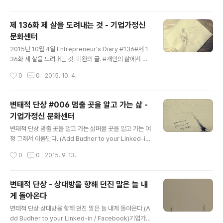
것이 더 중요하다는 것이 내 생각이다. 음식을 먹으면서 기
업가정신을 느끼게 해줄 수 있는 기회는 어떻게 만들 수 있
제 136화 제 살을 도려내는 것 - 기업가정신
을까?잠을 자면서(잠을 자기 전) 기업가정신을 느끼게 해
문화센터
줄 수 있는 기회는 어떻게 만들 수 있을까? (Add Budher
글 내용
to your Linked-in / Facebook) 기업가정신 세계일주
2015년 10월 4일 Entrepreneur's Diary #136#제 1
[World Entrepreneurship Travel] -Quest for Littl
36화 제 살을 도려내는 것. 미완의 글. #개인의 삶에서 제
e Hero- *..
살을 도려낼 때,물리적인 관점에서 제 살을 도려내는 것은
작성시간
0
0
2015. 10. 4.
참으로 어려운 일이다.단순히 날카로운 것에 살이 베이기
만 해도 얼마나 애리고 쓰라린가? 부처처럼 다른 사람을 위
해 자신의 살을 도려내는 일을 하는 성인도 있겠지만, 그 아
변태적 단상 #006 멈출 곳을 알고 가는 삶 -
픔은 정말 말도 못할 것이다. 난 다행스럽게도 물리적인 관
기업가정신 문화센터
점에서 아직 내 살을 도려내는 경험을 한 적은 없다. 대신에
글 내용
창상을 입거나 찰과상, 화상을 입은 적은 종종 있었다. 나는
변태적 단상 멈출 곳을 알고 가는 삶머물 곳을 알고 가는 여
예전에 쑥뜸을 생살 위에 놓고 뜬 적이 있다. 덕분에 동전만
정 그래서 아름답다. (Add Budher to your Linked-in
한 화상을 얻었다. 뜨거워서 살이 녹아내리는 것이 얼마나
/ Facebook)기업가정신 문화센터[Entrepreneurial C
작성시간
0
0
2015. 9. 13.
큰 고통인지 알 수 있게 해줬다. 살이 타 들어갈 때..
ulture Center] *Homepage : www.wet.or.kr*Twit
ter : @ECultureCenter*Facebook : 문화센터 / 연극
/ 다큐 / 사진 / 뮤직G20 청년 창업가들의 창업과 도전 사
변태적 단상 - 상대방을 향해 던진 말은 늘 내
례 인터뷰집심장이 원하는 대로 움직여라 (영진미디어 20
게 돌아온다
15)기술창업자용 신규 비지니스 모델링 워크북/툴킷 : 비
글 내용
지니스 모델 린스타터킷(Lean Starter Kit v2.5)초/중/
변태적 단상 상대방을 향해 던진 말은 늘 내게 돌아온다 (A
고등학생과 대학생을 위한 BM 교육 툴킷 : 비지니스 모델
dd Budher to your Linked-in / Facebook)기업가정