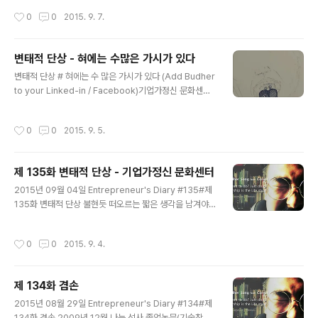
카툰(Business Model Cartoon)
신 문화센터[Entrepreneurial Culture Center] *Ho
작성시간
0
0
2015. 9. 7.
mepage : www.wet.or.kr*Twitter : @ECultureCe
nter*Facebook : 문화센터 / 연극 / 다큐 / 사진 / 뮤직G
20 청년 창업가들의 창업과 도전 사례 인터뷰집심장이 원
변태적 단상 - 혀에는 수많은 가시가 있다
하는 대로 움직여라 (영진미디어 2015)기술창업자용 신규
글 내용
변태적 단상 # 혀에는 수 많은 가시가 있다 (Add Budher
비지니스 모델링 워크북/툴킷 : 비지니스 모델 린스타터킷
to your Linked-in / Facebook)기업가정신 문화센터
(Lean Starter Kit v2.5)초/중/고등학생과 대학생을 위
[Entrepreneurial Culture Center] *Homepage :
한 BM 교육 툴킷 : 비지니스 모델 카툰(Business Mode
www.wet.or.kr*Twitter : @ECultureCenter*Face
l Cartoon)
작성시간
0
0
2015. 9. 5.
book : 문화센터 / 연극 / 다큐 / 사진 / 뮤직G20 청년 창
업가들의 창업과 도전 사례 인터뷰집심장이 원하는 대로
움직여라 (영진미디어 2015)기술창업자용 신규 비지니스
제 135화 변태적 단상 - 기업가정신 문화센터
모델링 워크북/툴킷 : 비지니스 모델 린스타터킷(Lean St
글 내용
arter Kit v2.5)초/중/고등학생과 대학생을 위한 BM 교육
2015년 09월 04일 Entrepreneur's Diary #135#제
툴킷 : 비지니스 모델 카툰(Business Model Cartoon)
135화 변태적 단상 불현듯 떠오르는 짧은 생각을 남겨야
겠다는 다짐을 했다. (이 다짐조차도 불현듯 떠오른 것이
다.)번뜩이는 순간의 생각을 잡아 곱씹어보고, 이를 그림을
작성시간
0
0
2015. 9. 4.
그려볼 생각이다. (이 아이디어도 불현듯 떠오른 것이다.)
순간의 진심, 감정이 수면 위로 떠올랐을 때 하나씩 건져내
서 어떤 놈인지 요리조리 살펴보고 어루만져주고, 다시 제
제 134화 겸손
살길을 찾도록 보내주어야겠다. -손 길은 그 어떤 중독보다
글 내용
강하다. -그가 지닌 고유한 아름다움을 찾아 내는 것이 지
2015년 08월 29일 Entrepreneur's Diary #134#제
혜로움이다. -혀에는 수 많은 가시가 있다. 그래서 혓바늘
134화 겸손 2009년 12월.나는 석사 졸업논문(기술창업