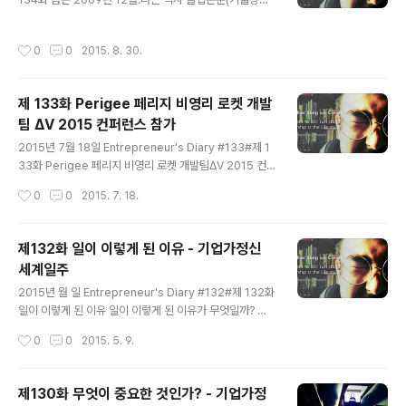
이라 부른다. -이해하거나 알면 실천할 수 있다고 생각하는
자의 학습의지와 학습동기가 기업가정신과 기업성과에 미
데, 그건 전혀 다른 것이다. 몰라도 실천할 수 있다. (Add..
치는 영향)을 썼다. 2011년 08월.기업가정신 세계일주 탐
작성시간
0
0
2015. 8. 30.
험을 마치고, 한창 책을 출간하기 위해 열심히 글을 썼다.
그 결과, 2015년 03월. 그 여정을 담은 책, 심장이 원하는
대로 움직여라(영진미디어)를 출간했다. 2015년 03월.나
제 133화 Perigee 페리지 비영리 로켓 개발
는 결혼을 했다. 첫 학위논문을 제출하면서.첫 책을 탈고하
팀 ΔV 2015 컨퍼런스 참가
면서.첫 결혼생활을 하면서. 처음이라 그런걸까? 내가 참
글 내용
모자라는 것을 많이 느낀다. 여태 살면서 내가 모르는 것,
2015년 7월 18일 Entrepreneur's Diary #133#제 1
잘 못하는 것이 많다는 것에 대해 정말 부끄럽게 느껴진 적
33화 Perigee 페리지 비영리 로켓 개발팀ΔV 2015 컨
이 거의 없었다. 하지만, 이 세가지 경험에서는 특..
퍼런스 참가 홈페이지를 둘러보고 페리지 멤버들에 대한
작성시간
0
0
2015. 7. 18.
내 느낌은 보기 보다 젊은 사람들이 로켓에 대한 연구를 하
고 있구나였다. 그런데 정작 행사장에서 본 멤버들의 모습
은 충격적이였다. 고등학생 뿐만 아니라 심지어 중학생도
제132화 일이 이렇게 된 이유 - 기업가정신
있다는 점이 나를 깜짝 놀라게 했다. 그 어린 나이에도 불구
세계일주
하고 이런 전문성과 열정은 어디에서 나오는 걸까! 정말로
글 내용
충격 그 자체였다. 이 행사에 참석하면서 가졌던 '도대체 어
2015년 월 일 Entrepreneur's Diary #132#제 132화
디서 행사가 하고 있는거야??', '참가비 결제를 했는데도 왜
일이 이렇게 된 이유 일이 이렇게 된 이유가 무엇일까? 언
내 이름은 명단에 없어서 이렇게 불편하게 만드는거야??'
제든 이런 고민의 화살촉은 다시 나에게로 향한다. 세상에
작성시간
0
0
2015. 5. 9.
와 같은 불만들이 그럴 수 있겠구나라는 이해와 로켓에 대
바보같은 결정과 선택은 없다는 것을 나는 잘 안다. 그저 바
한..
보같은 과정이나 방관만 있었을 뿐. 이미 늦었다고 느꼈을
때가 전환점을 만들 수 있는 기회라고, 지금 이 시간이 기회
제130화 무엇이 중요한 것인가? - 기업가정
를 만들 수 있는 가장 적합한 순간이라는 것을 알면서도 나