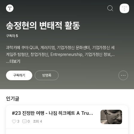
검색하기
티스토리
송정현의 변태적 활동
구독자
5
과학카페 쿠아 QUA, 게러지엠, 기업가정신 문화센터, 기업가정신 세
계일주 탐험단, 창업가정신, Entrepreneurship, 기업가정신 정보,
칼럼, 저자, 강사, 송정현, Budher Song
...더보기
구독하기
방명록
신고하기 레이어
열기
인기글
#23 진정한 여행 - 나짐 히크메트 A True
Travel - Nazim Hikmet - 기업가정신 세
3
0
조회
4
계일주