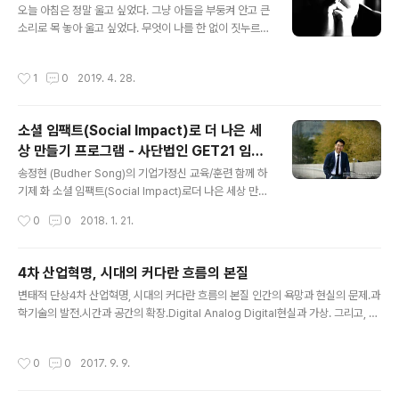
오늘 아침은 정말 울고 싶었다. 그냥 아들을 부둥켜 안고 큰
소리로 목 놓아 울고 싶었다. 무엇이 나를 한 없이 짓누르고
있는데, 나는 이로 부터 도망치고 싶다. 먹고 살려면 좀 더
치열하게 살아야 한다는 것에 반기를 들고 싶다. 창업가로
작성시간
1
0
2019. 4. 28.
서 치열하지 않는 삶은 좀 아이러니한 것이 현실일지도 모
르지만. 더 이상 치열하게 살고 싶지가 않다. 그게 대한민국
에서 과연 될까? 치열하게 삶을 살아내지 않으면 과연 우리
소셜 임팩트(Social Impact)로 더 나은 세
는 먹고 살 수 있는가? 이렇게 발버둥을 치는데, 왜 이리도
상 만들기 프로그램 - 사단법인 GET21 임원
삶은 팍팍할까? 덜 발버둥을 쳐서 그런건가? 왜 치열하게
글 내용
워크샵
살아야 하나. 무엇을 위해. 홀로 질문에 질문을 더하는 하
송정현 (Budher Song)의 기업가정신 교육/훈련 함께 하
루. 그러나, 오늘도 내일도 끝끝내 살아내야지.
기제 화 소셜 임팩트(Social Impact)로더 나은 세상 만들
기 프로그램사단법인 GET21 임원 워크샵2018. 01. 21
작성시간
0
0
2018. 1. 21.
함께 하고자 하는 인간의 본성 : 소셜Output, Outcome,
Impact명견만리 서문 (생각을 모으면 길이 보인다. 사람
들이 협업하는 본성을 가지고 있다.)협력하는 괴짜 소셜 임
4차 산업혁명, 시대의 커다란 흐름의 본질
팩트(Social Impact)함께, 생각하면 더 많이 달라질 미래
글 내용
변태적 단상4차 산업혁명, 시대의 커다란 흐름의 본질 인간의 욕망과 현실의 문제.과
(명견만리, 2017)협력, 인간이 가진 최고의 경쟁력(수많은
학기술의 발전.시간과 공간의 확장.Digital Analog Digital현실과 가상. 그리고, 진
낯선 사람들과 유연한 방식으로 협력하는 능력, 호모데우
화(Evolution) 나는 이 시대의 불꽃을 피울 수 있는가??얼마나 많은 이들의 가슴에
스 2017) 프로그램이 끝나면 질문 3개1. 이번 활동이 당신
불꽃을 지필 수 있는가?? (Add Budher to your Linked-in / Facebook)기업
에게 어떤 의미가 있었는가?2. 3. 이번 활동이 주변에 어떻
작성시간
0
0
2017. 9. 9.
가정신 문화센터[Entrepreneurial Culture Center] *Homepage : www.we
게 영향을 미쳤는가? GET2..
t.or.kr*Twitter : @ECultureCenter*Facebook : 문화센터 / 연극 / 다큐 / 사