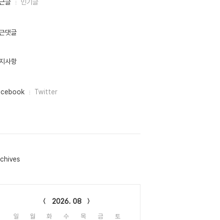
근글
인기글
근댓글
지사항
acebook
Twitter
chives
lendar
2026. 08
일
월
화
수
목
금
토