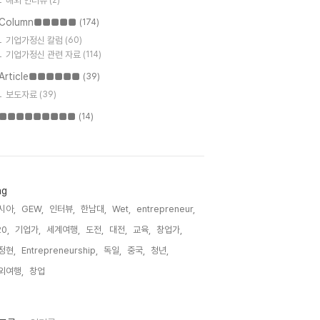
해외 인터뷰
(2)
Column■■■■■
(174)
기업가정신 칼럼
(60)
기업가정신 관련 자료
(114)
Article■■■■■■
(39)
보도자료
(39)
■■■■■■■■■
(14)
ag
시아,
GEW,
인터뷰,
한남대,
Wet,
entrepreneur,
0,
기업가,
세계여행,
도전,
대전,
교육,
창업가,
정현,
Entrepreneurship,
독일,
중국,
청년,
외여행,
창업,