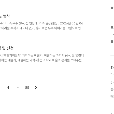
집, 저작권까지 고려한 사례와 실습 중심 워크숍 *노트북 또는 패드 등
누구나)신청 : https://forms.gle/CAygwgQ5ZqP9QjPq8​​
■
, 매니아 권장)일정 : 2026년 07월 04일(토) 19:00~21:00강사
및 행사
머니 속 우주 (8+, 전 연령대, 가족 권장)일정 : 2026년 06월 06
■
용 : 어려운 수식과 데이터 없이, 흥미로운 우주 이야기를 그림으로 쉽고
https://forms.gle/JPFP8FGNBXPBScxt5*현장에서 책을
 10년, 특이점을 기다리며-일정 : 2026년 06월 06일(토)
■
: AI는 무엇을 하는가? 뇌가 세계를 이해하는 방식으로 부터, AGI, 의식을
정 및 신청
0. [특별기획전시] 과학하는 예술가, 예술하는 과학자 (6+, 전 연령대
: 《과학하는 예술가, 예술하는 과학자》는 과학과 예술의 경계를 보여주는
 프로젝트입니다. 본 전시에서 과학·기술과 예술(만화·일러스트 등)이
T
에서 탐구하고자 합니다.​​01. #놀만워크샵 - 고고학 탐정 수업 (8
러
1:00~12:00대상 : 어린이와 가족 구성원강사 : 고고학 웹툰 작가 고미
g2
3
4
···
89
송
해