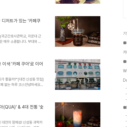
까 검색하다가 발견한 보석 같은
 지갑 지켜주는 착한 카페 가장 먼
비싼데, 군복 입은 장병들이나 휴
 들어설 때부터 기분이 좋아지는
난 디저트가 있는 '카페쿠
꽉 채운 디저트들을 보면 배가 불
맞게 즐길 수..
기
대(국군간호사관학교, 자운대 근
은 매우 소중합니다. 부대와 가
■
간을 찾는 분들을 위해, 신성동에
카
e QUA)를 선택해야 하는 3가
을 제공하는 매장이 점차 줄어드
■
군인 할인 제도를 운영하고 있습
 이색 '카페 쿠아'로 이어
복 등)을 제시하면 할인된 가격으로
W
와 디저트 페어링단순히..
디가 좋을까?"[대전 신성동 맛집]
D
 실패 없는 하루 코스안녕하세요!
 완벽한 식사+카페 코스를 소개
실패 없는 조합이니 저장해 두세
치고 여기 모르면 간첩이죠? 4대
 더워지면 주차장이 꽉 찰 정도
QUA)' & 4대 전통 '숯
■
 그릇에, 속이 꽉 찬 평양식 왕
부모님 입맛에도 딱 맞아..
 대전의 정체성! 신성동 과학카