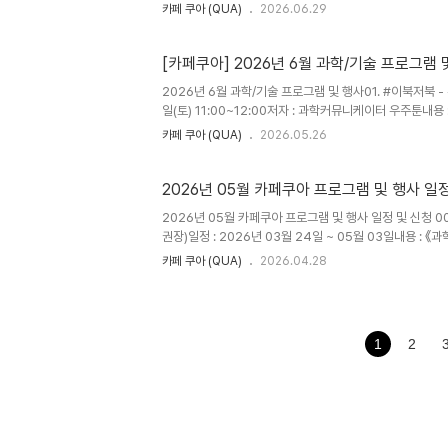
송에 방송할 수 있는 수준까지 끌어올리기, 이미지 생성, 편
카페 쿠아 (QUA)
2026.06.29
디지털 기기 지참(풀 충전) 필수비용 : 1인당 1만원(AI 관심있는 
02. #매월체험 - 장난감 해부학 (8세+ 어린이, 청소년, 성인
..
[카페쿠아] 2026년 6월 과학/기술 프로그램 
2026년 6월 과학/기술 프로그램 및 행사01. #이북저북 - 주
일(토) 11:00~12:00저자 : 과학커뮤니케이터 우주툰내
재미있게 들려주는 천문학자의 이야기비용 : 1인당 1만원신청 : 
카페 쿠아 (QUA)
2026.05.26
(할인)구매하실 수 있습니다.​​02. #콰이살롱 - 알파고 이후
19:00~20:30-강사 : 이정원 (사)AI프렌즈 이사-내용 
가진 AI?, ..
2026년 05월 카페쿠아 프로그램 및 행사 일
2026년 05월 카페쿠아 프로그램 및 행사 일정 및 신청 0
권장)일정 : 2026년 03월 24일 ~ 05월 03일내용 
전시가 아니라, 그 경계가 흔들리는태도와 과정을 전시하는
카페 쿠아 (QUA)
2026.04.28
만나는 지점을 ‘결합’이아닌 사고 방식의 전도(轉倒)라는 관점
세+ 어린이, 가족 권장)일정 : 2026년 05월 02일(토) 1
내용 : 증거를 발견하여 과거를 추론하는..
1
2