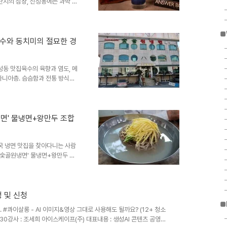
구단지의 심장, 신성동에는 과학 덕
 역사와 과학적 영감이 공존하는
면' 평양 출신 창업주가 가업을
니다. 일반적인 소고기 육수와
■
치미 국물의 산도를 절묘하게 매
육수와 동치미의 절묘한 경
는 씹을수록 복합적인 풍미를 뿜
 방문할 쿠아는 과학 커뮤니케..
신성동 맛집육수의 육향과 염도, 메
마니아층. 슴슴함과 전통 방식을
골원냉면 본점 - 꿩 육수와 동치
어를 다니는 '평냉 덕후'라면 대
흔한 우육 베이스의 서울식 평양
문입니다.​꿩 육수와 계절 동치미
냉면' 물냉면+왕만두 조합
기를 베이스로 우려내어 감칠맛의
의 쿰쿰하면서도 시원한 짠맛이
전국 냉면 맛집을 찾아다니는 사람
 '숯골원냉면' 물냉면+왕만두 조
레게 하는 대전의 대표 노포, 신
로 즐기는 매뉴얼 이곳의 메인은
보세요. 꿩 고기로 우려낸 육수
 치고 올라옵니다. 인위적인 설
정 및 신청
고유의 거친 표면과 구수한 맛이
■
. #콰이살롱 - AI 이미지&영상 그대로 사용해도 될까요? ​(12+ 청소
 절반을 드시고, 나머지 절반..
20:30강사 : 조세희 아이스케이프(주) 대표내용 : 생성AI 콘텐츠 공영방