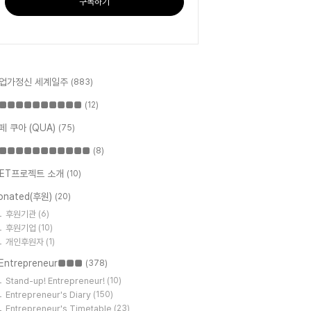
구독하기
업가정신 세계일주
(883)
■■■■■■■■■■
(12)
페 쿠아 (QUA)
(75)
■■■■■■■■■■■
(8)
ET프로젝트 소개
(10)
onated(후원)
(20)
후원기관
(6)
후원기업
(10)
개인후원자
(1)
Entrepreneur■■■
(378)
Stand-up! Entrepreneur!
(10)
Entrepreneur's Diary
(150)
Entrepreneur's Timetable
(23)