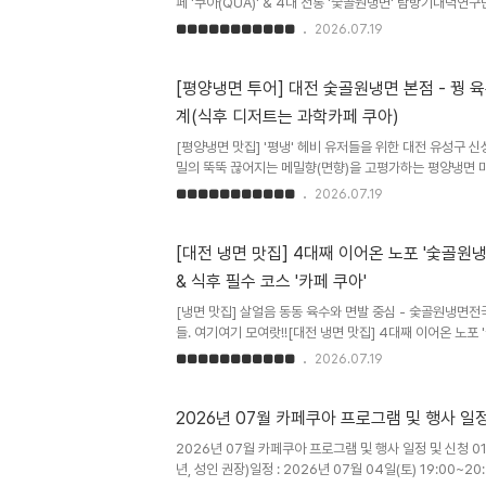
페 '쿠아(QUA)' & 4대 전통 '숯골원냉면' 탐방기대덕연
후들의 가슴을 뛰게 하는 특별한 코스가 있습니다. 미식의
■■■■■■■■■■■
2026.07.19
특별한 하루를 만나보세요.​꿩 육수의 전통 과학, '숯골원냉
일으킨 숯골원냉면은 그 자체로 거대한 식품 과학의 역사입
달리, 메밀면의 구수한 향을 극대화하기 위해 꿩 육수와 동
[평양냉면 투어] 대전 숯골원냉면 본점 - 꿩 
칭했습니다. 메밀 함량이 높아 툭툭 끊기는 면발의 텍스처
계(식후 디저트는 과학카페 쿠아)
어냅니다.​지적 유희의 끝판왕, 과학카페 '쿠아(QUA)' 식후
[평양냉면 맛집] '평냉' 헤비 유저들을 위한 대전 유성구 
밀의 뚝뚝 끊어지는 메밀향(면향)을 고평가하는 평양냉면 
중요하게 생각하는 분들에게 추천!![평양냉면 투어] 대전 숯
■■■■■■■■■■■
2026.07.19
미의 절묘한 경계(식후 디저트는 과학카페 쿠아)평양냉면 투
전 숯골원냉면 본점은 반드시 거쳐 가야 할 이정표입니다. 
냉면과는 결이 다른, 이북 전통 방식을 고수하는 곳이기 때
[대전 냉면 맛집] 4대째 이어온 노포 '숯골원
의 블렌딩 숯골원냉면의 정체성은 육수에 있습니다. 꿩 고
& 식후 필수 코스 '카페 쿠아'
깊이가 소고기와는 완전히 다릅니다. 첫 모금에는 동치미
혀..
[냉면 맛집] 살얼음 동동 육수와 면발 중심 - 숯골원냉면
들. 여기여기 모여랏!![대전 냉면 맛집] 4대째 이어온 노포
합 & 식후 필수 코스 '카페 쿠아'전국의 냉면 마니아들을 설
■■■■■■■■■■■
2026.07.19
성동 숯골원냉면 본점을 전격 분석합니다.숯골원냉면 제대
단연 물냉면입니다. 그릇을 받자마자 그릇째 육수를 들이켜
의 묵직한 감칠맛 뒤로 동치미의 청량하고 새콤한 끝맛이 싹
2026년 07월 카페쿠아 프로그램 및 행사 일
탕 맛이 아닌 깊은 동치미 고유의 맛입니다. 면발은 메밀 
2026년 07월 카페쿠아 프로그램 및 행사 일정 및 신청 01
잘 살아있어 육수를 가득 머금습니다. 겨자와 식초를 치기 전
년, 성인 권장)일정 : 2026년 07월 04일(토) 19:00~