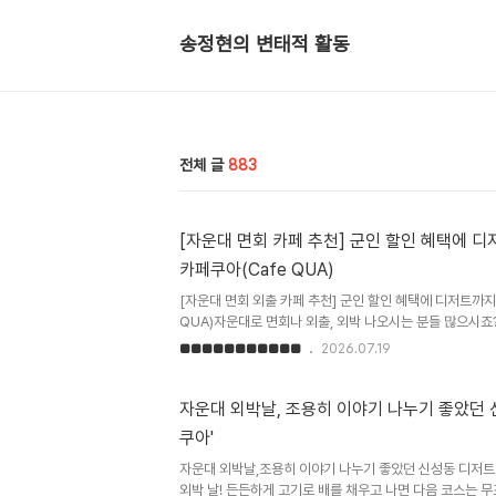
송정현의 변태적 활동
전체 글
883
[자운대 면회 카페 추천] 군인 할인 혜택에 
카페쿠아(Cafe QUA)
[자운대 면회 외출 카페 추천] 군인 할인 혜택에 디저트까지
QUA)자운대로 면회나 외출, 외박 나오시는 분들 많으시죠
는 소중한 시간, 밥 먹고 나서 어디 가서 편하게 이야기 
■■■■■■■■■■■
2026.07.19
옆 신성동에 위치한 '카페쿠아(Cafe QUA)'를 강력 추
도착할 수 있는 가까운 거리에 있어서 외출이나 면회 시간 
히 이곳을 추천하는 핵심 이유 3가지를 정리해 볼게요.​1. 
자운대 외박날, 조용히 이야기 나누기 좋았던 
🪖 나라를 지키느라 고생하는 우리 군인들을 위해, 카페쿠
쿠아'
을 제공하고 있어요. 휴가증이나 외출증, 혹은 군복을 입고 
자운대 외박날,조용히 이야기 나누기 좋았던 신성동 디저트 
외박 날! 든든하게 고기로 배를 채우고 나면 다음 코스는 