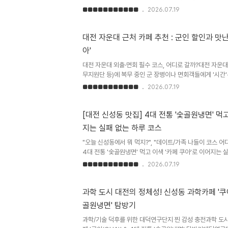
는 카페죠. 자운대 근처에 예쁘고 맛있는 카페가 어디 있을
■■■■■■■■■■■
2026.07.19
공간, 바로 신성동 '카페쿠아(Cafe QUA)'입니다.☕ 군인
저 눈에 띄었던 건 바로 '군인 할인'이었어요. 요즘 물가도 
가증을 보여주면 할인을 해주는 따뜻한 인심 덕분에 매장에
대전 자운대 근처 카페 추천 : 군인 할인과 맛
곳입니다. 🍰 입에서 녹는 디저트와 향긋한 커피 진열장을 
아'
러도 안 시킬 수가 없어요. 커피도 산미나 고소함 등 취향에 
대전 자운대 외출·면회 필수 코스, 어디로 갈까?대전 자운
무지원단 등)에 복무 중인 군 장병이나 면회객들에게 '시간'
까우면서도 제대로 된 휴식을 취할 수 있는 퀄리티 높은 공
■■■■■■■■■■■
2026.07.19
위치한 카페쿠아(Cafe QUA)를 소개합니다.카페쿠아(Caf
지 이유1. 장병 우대: 확실한 군인 할인 프로모션군인 혜택
는 추세지만, 카페쿠아는 국가에 헌신하는 장병들을 위해 
[대전 신성동 맛집] 4대 전통 '숯골원냉면' 먹고
니다. 군 신분을 증명할 수 있는 수단(외출증, 휴가증, 군
지는 실패 없는 하루 코스
메뉴를 이용할 수 있어 합리적입니다. 2. 최고 수준의 커피
"오늘 신성동에서 뭐 먹지?", "데이트/가족 나들이 코스 어
4대 전통 '숯골원냉면' 먹고 이색 '카페 쿠아'로 이어지는
오늘은 대전 유성구 신성동에서 현지인들이 가장 사랑하는
■■■■■■■■■■■
2026.07.19
해 드립니다. 부모님을 모시고 가거나 연인과 데이트할 때 
요!시작은 대전 3대 냉면, '숯골원냉면' 본점 신성동 주민
째 이어져 온 깊은 손맛을 자랑하는 숯골원냉면입니다. 날이
과학 도시 대전의 정체성! 신성동 과학카페 '쿠아(
로 인기가 높은 곳이에요. 자극적이지 않고 개운한 물냉면 한
골원냉면' 탐방기
만두를 곁들이면 깔끔하고 든든한 점심 식사가 완성됩니다. 
과학/기술 덕후를 위한 대덕연구단지 찐 감성 충전과학 도시